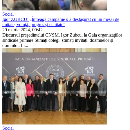
Social
Igor ZUBCU: „Întreaga campanie s-a desfășurat cu un mesaj de
unitate, voință, progres și echitate”
29 martie 2024, 09:42
Discursul președintelui CNSM, Igor Zubcu, la Gala organizațiilor
sindicale primare Stimați colegi, stimați invitați, doamnelor și
domnilor, În...
Social