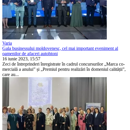
Varia
Gala businessului moldovenesc, cel mai important eveniment al
oamenilor de afaceri autohtoni
16 iunie 2023, 15:57
Zeci de întreprinderi înregistrate în cadrul concursurilor „Marca co­
mercială a anului” și „Premiul pen­tru realizări în domeniul calității”,
care au...