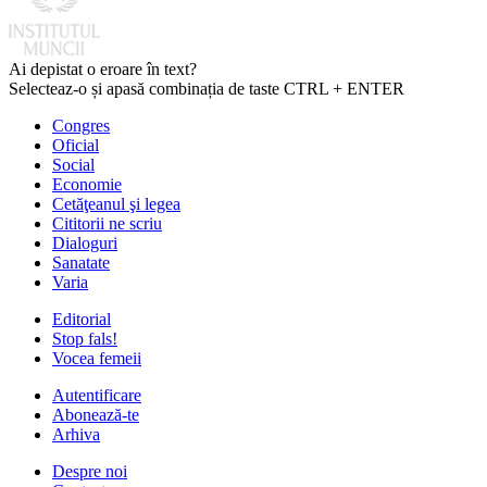
Ai depistat o eroare în text?
Selecteaz-o și apasă combinația de taste CTRL + ENTER
Congres
Oficial
Social
Economie
Cetăţeanul şi legea
Cititorii ne scriu
Dialoguri
Sanatate
Varia
Editorial
Stop fals!
Vocea femeii
Autentificare
Abonează-te
Arhiva
Despre noi