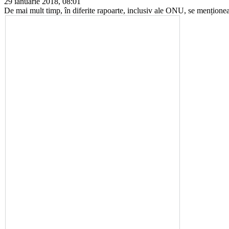
29 ianuarie 2018, 08:01
De mai mult timp, în diferite rapoarte, inclusiv ale ONU, se menționea