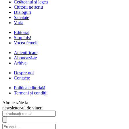
Cetăţeanul şi legea
Cititorii ne scriu
Dialoguri
Sanatate
Varia
Editorial
Stop fals!
Vocea femeii
Autentificare
Abonează-te
Arhiva
Despre noi
Contacte
Politica editorială
Termeni și condiții
Aboneazăte la
newsletter-ul de vineri