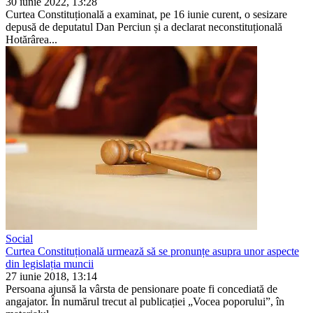
30 iunie 2022, 13:28
Curtea Constituțională a exa­minat, pe 16 iunie curent, o sesizare
depusă de deputa­tul Dan Perciun și a declarat neconstituțională
Hotărârea...
Social
Curtea Constituțională urmează să se pronunțe asupra unor aspecte
din legislația muncii
27 iunie 2018, 13:14
Persoana ajunsă la vârsta de pensionare poate fi conce­diată de
angajator. În numă­rul trecut al publicației „Vo­cea poporului”, în