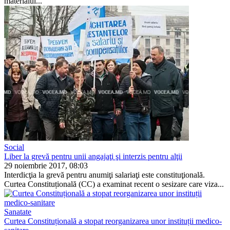
materialul...
Social
Liber la grevă pentru unii angajaţi şi interzis pentru alţii
29 noiembrie 2017, 08:03
Interdicţia la grevă pentru anumiţi salariaţi este constituţională.
Curtea Constituțională (CC) a examinat recent o sesizare care viza...
Sanatate
Curtea Constituțională a stopat reorganizarea unor instituții medico-