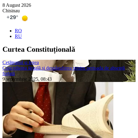
8 August 2026
Chisinau
RO
RU
Curtea Constituțională
Cetăţeanul şi legea
Concedierea ilegală și despăgubirea pentru perioada de absență
forțată
9 septembrie 2025, 08:43