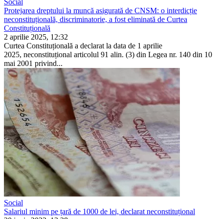
Social
Protejarea dreptului la muncă asigurată de CNSM: o interdicție
neconstituțională, discriminatorie, a fost eliminată de Curtea
Constituțională
2 aprilie 2025, 12:32
Curtea Constituțională a declarat la data de 1 aprilie
2025, neconstituțional articolul 91 alin. (3) din Legea nr. 140 din 10
mai 2001 privind...
Social
Salariul minim pe țară de 1000 de lei, declarat neconstituțional