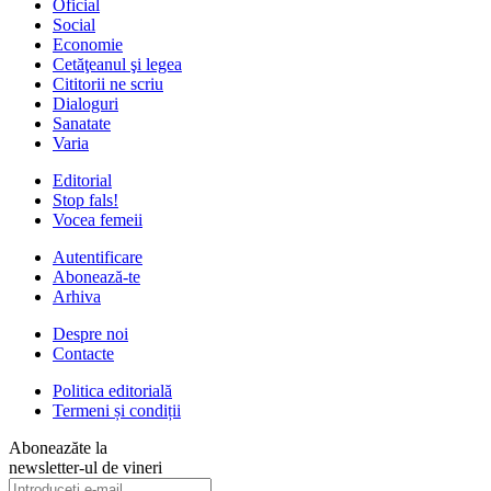
Oficial
Social
Economie
Cetăţeanul şi legea
Cititorii ne scriu
Dialoguri
Sanatate
Varia
Editorial
Stop fals!
Vocea femeii
Autentificare
Abonează-te
Arhiva
Despre noi
Contacte
Politica editorială
Termeni și condiții
Aboneazăte la
newsletter-ul de vineri