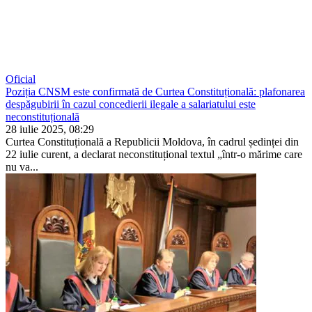
Oficial
Poziția CNSM este confirmată de Curtea Constituțională: plafonarea
despăgubirii în cazul concedierii ilegale a salariatului este
neconstituțională
28 iulie 2025, 08:29
Curtea Constituțională a Republicii Moldova, în cadrul ședinței din
22 iulie curent, a declarat neconstituțional textul „într-o mărime care
nu va...