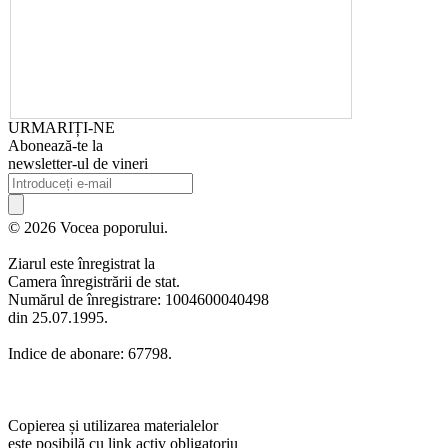
URMARIȚI-NE
Abonează-te la
newsletter-ul de vineri
© 2026 Vocea poporului.
Ziarul este înregistrat la
Camera înregistrării de stat.
Numărul de înregistrare: 1004600040498
din 25.07.1995.
Indice de abonare: 67798.
Copierea și utilizarea materialelor
este posibilă cu link activ obligatoriu