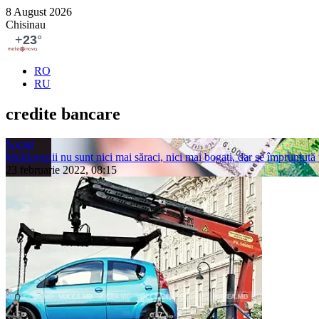
8 August 2026
Chisinau
RO
RU
credite bancare
Social
Moldovenii nu sunt nici mai săraci, nici mai bogați, dar se împrumută 
23 februarie 2022, 08:15