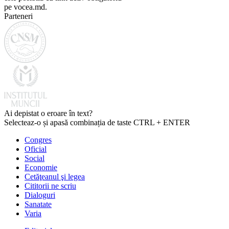
pe vocea.md.
Parteneri
Ai depistat o eroare în text?
Selecteaz-o și apasă combinația de taste CTRL + ENTER
Congres
Oficial
Social
Economie
Cetăţeanul şi legea
Cititorii ne scriu
Dialoguri
Sanatate
Varia