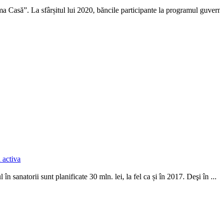
 Casă”. La sfârșitul lui 2020, băncile participante la programul guver
 activa
 în sanatorii sunt planificate 30 mln. lei, la fel ca și în 2017. Deşi în ...