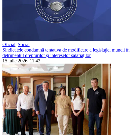
Oficial
,
Social
Sindicatele condamnă tentativa de modificare a legislației muncii în
detrimentul drepturilor și intereselor salariaților
15 iulie 2026, 11:42