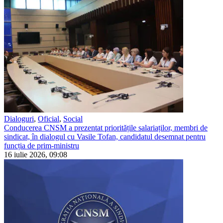
Dialoguri
,
Oficial
,
Social
Conducerea CNSM a prezentat prioritățile salariaților, membri de
sindicat, în dialogul cu Vasile Tofan, candidatul desemnat pentru
funcția de prim-ministru
16 iulie 2026, 09:08