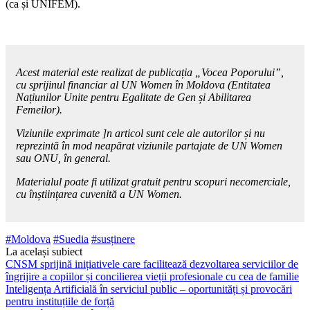
(ca și UNIFEM).
Acest material este realizat de publicația „Vocea Poporului”,
cu sprijinul financiar al UN Women în Moldova (Entitatea
Națiunilor Unite pentru Egalitate de Gen și Abilitarea
Femeilor).
Viziunile exprimate ]n articol sunt cele ale autorilor și nu
reprezintă în mod neapărat viziunile partajate de UN Women
sau ONU, în general.
Materialul poate fi utilizat gratuit pentru scopuri necomerciale,
cu înștiințarea cuvenită a UN Women.
#Moldova
#Suedia
#susținere
La același subiect
CNSM sprijină inițiativele care facilitează dezvoltarea serviciilor de
îngrijire a copiilor și concilierea vieții profesionale cu cea de familie
Inteligența Artificială în serviciul public – oportunități și provocări
pentru instituțiile de forță