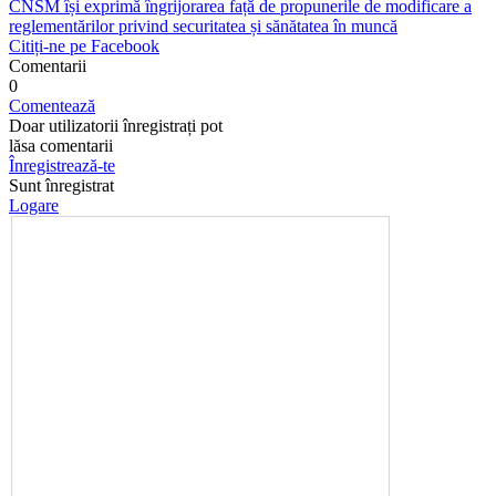
CNSM își exprimă îngrijorarea față de propunerile de modificare a
reglementărilor privind securitatea și sănătatea în muncă
Citiți-ne pe Facebook
Comentarii
0
Comentează
Doar utilizatorii înregistrați pot
lăsa comentarii
Înregistrează-te
Sunt înregistrat
Logare