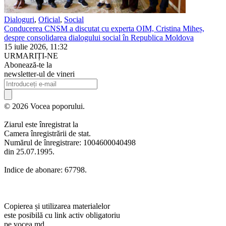
Dialoguri
,
Oficial
,
Social
Conducerea CNSM a discutat cu experta OIM, Cristina Miheș,
despre consolidarea dialogului social în Republica Moldova
15 iulie 2026, 11:32
URMARIȚI-NE
Abonează-te la
newsletter-ul de vineri
© 2026 Vocea poporului.
Ziarul este înregistrat la
Camera înregistrării de stat.
Numărul de înregistrare: 1004600040498
din 25.07.1995.
Indice de abonare: 67798.
Copierea și utilizarea materialelor
este posibilă cu link activ obligatoriu
pe vocea.md.