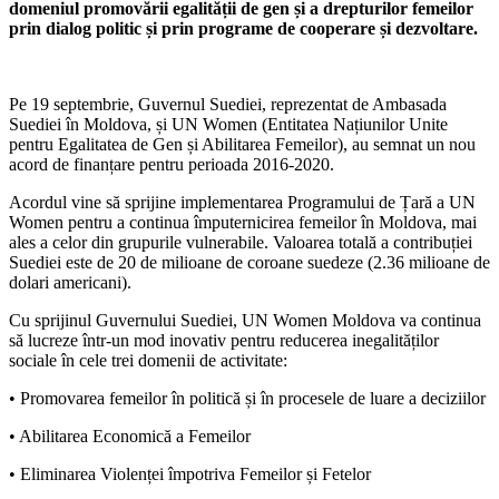
domeniul promovării egalității de gen și a drep­turilor femeilor
prin dialog politic și prin programe de cooperare și dezvoltare.
Pe 19 septembrie, Guvernul Suediei, reprezentat de Amba­sada
Suediei în Moldova, și UN Women (Entitatea Națiunilor Unite
pentru Egalitatea de Gen și Abilitarea Femeilor), au sem­nat un nou
acord de finanțare pentru perioada 2016-2020.
Acordul vine să sprijine im­plementarea Programului de Țară a UN
Women pentru a con­tinua împuternicirea femeilor în Moldova, mai
ales a celor din grupurile vulnerabile. Valoarea totală a contribuției
Suediei este de 20 de milioane de coroane suedeze (2.36 milioane de
dolari americani).
Cu sprijinul Guvernului Su­ediei, UN Women Moldova va continua
să lucreze într-un mod inovativ pentru reducerea inegalităților
sociale în cele trei domenii de activitate:
• Promovarea femeilor în po­litică și în procesele de luare a deciziilor
• Abilitarea Economică a Fe­meilor
• Eliminarea Violenței împo­triva Femeilor și Fetelor