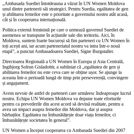
„Ambasada Suediei întotdeau­na a văzut în UN Women Moldo­va
unul dintre partenerii săi stra­tegici. Pentru Suedia, egalitatea de gen
și abilitarea femeilor este o prioritate a guvernului nostru atât acasă,
cât și în cooperarea internațională.
Politica externă feministă pe care o urmează guvernul Sue­diei de
asemenea se transpune în acțiunile sale din teritoriu. Aici, în
Moldova, suntem foar­te bucuroși să fim parteneri cu UN Women în
toți acești ani, iar acum parteneriatul nostru va in­tra într-o nouă
etapă”, a punctat Ambasadoarea Suediei, Signe Burgstaller.
Directoarea Regională a UN Women în Europa și Asia Cen­trală,
Ingibjorg Solrun Gisla­dottir, a subliniat că „egalitatea de gen și
abilitarea femeilor nu este ceva care se obține ușor. Se ajunge la
aceasta într-o perioadă lungă de timp prin perseverență, convingere
și angajament.
Avem nevoie de astfel de par­teneri care urmăresc îndeaproa­pe lucrul
nostru. Echipa UN Wo­men Moldova va depune toate eforturile
pentru ca prevederile din acest acord să devină realita­te, pentru a
avea un impact asu­pra femeilor din Moldova, dar și asupra
bărbaților. Egalitatea nu îmbunătățește doar viața feme­ilor, ci
îmbunătățește societatea în general”.
UN Women a început coope­rarea cu Ambasada Suediei din 2007