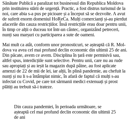
Sănăta­te Publică a paralizat tot businessul din Republica Moldova
prin insti­tuirea stării de urgență. Practic, a fost distrus turismul de la
noi, care abia s-a pus pe picioare și a înce­put să se dezvolte. A avut
de sufe­rit enorm domeniul HoReCa. Mulți comercianți și-au pierdut
afacerile din cauza restricțiilor. Însă restricțiile erau doar pentru unii,
în timp ce alții o duceau tot într-un cântec, organi­zând petreceri,
nunți sau marșuri cu participarea a sute de oameni.
Mai mult ca atât, conform unor pronosticuri, se așteaptă că R. Mol­
dova va avea cel mai profund declin economic din ultimii 25 de ani.
Din păcate, avem ce avem. Disciplina în țară este permisivă sau,
altfel spus, interdicțiile sunt selective. Pentru unii, care nu au rude
sau apropiați și au ieșit la magazin după pâine, au fost aplicate
amenzi de 22 de mii de lei, iar alții, în plină pandemie, au chefuit la
nunți și nu li s-a întâmplat nimic, în afară de faptul că mulți s-au
infectat cu Covid, pe care tot sărmanii medici extenuați și prost
plătiți au trebuit să-i trateze.
Din cauza pandemiei, în perioada următoare, se
așteaptă cel mai profund declin economic din ultimii 25
de ani