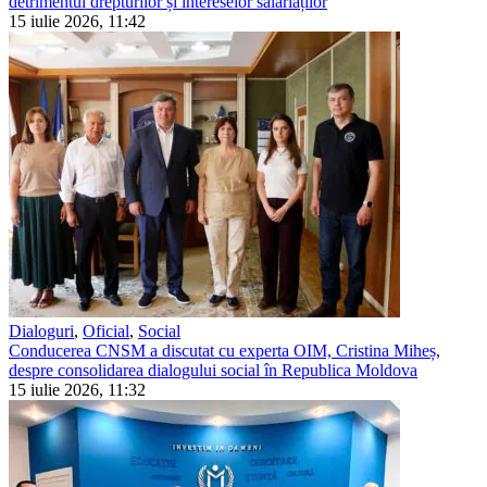
detrimentul drepturilor și intereselor salariaților
15 iulie 2026, 11:42
Dialoguri
,
Oficial
,
Social
Conducerea CNSM a discutat cu experta OIM, Cristina Miheș,
despre consolidarea dialogului social în Republica Moldova
15 iulie 2026, 11:32