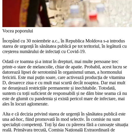
Vocea poporului
Începând cu 30 noiembrie a.c., în Republica Moldova s-a introdus
starea de urgență în sănătatea pu­blică pe tot teritoriul, în legătură cu
creșterea numărului de infectați cu Covid-19.
Odată ce toamna și-a intrat în drepturi, mai multe persoane trec
printr-o stare de melancolie, chiar de apatie. Probabil, acest lucru se
datorează lipsei de serotonină în organismul uman, a hormonului
fericirii. Este mai puțin soare, care activează producția de vitamina
D, deoarece ziua e cu mult mai scur­tă decât noaptea. Dar mai mult
ne deranjează restricțiile permanente și inechitabile. Totodată,
suntem cu toții suficient de responsabili și ne dăm bine seama că nu
este de glumit cu pandemia și există pericol mare de infectare, mai
ales în locuri aglomerate.
Alta e că decizia privind starea de urgență în sănătatea publică este
una ad-hoc, fiind promovată în mod selectiv. În comisie nu sunt
specialiști competenți. Toți își dau cu părerea fără a cunoaște situația
reală. Primăvara trecută, Comisia Națională Extraordinară de