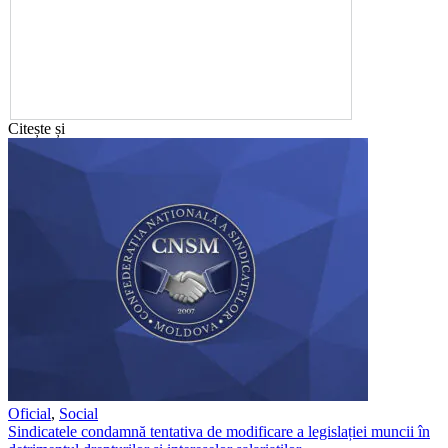
Citește și
Oficial
,
Social
Sindicatele condamnă tentativa de modificare a legislației muncii în