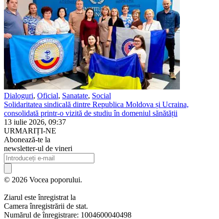
Dialoguri
,
Oficial
,
Sanatate
,
Social
Solidaritatea sindicală dintre Republica Moldova și Ucraina,
consolidată printr-o vizită de studiu în domeniul sănătății
13 iulie 2026, 09:37
URMARIȚI-NE
Abonează-te la
newsletter-ul de vineri
© 2026 Vocea poporului.
Ziarul este înregistrat la
Camera înregistrării de stat.
Numărul de înregistrare: 1004600040498