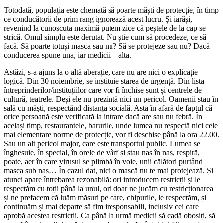
Totodată, populația este chemată să poarte măști de protecție, în timp
ce conducătorii de prim rang ignorează acest lucru. Și iarăși,
revenind la cunoscuta maximă putem zice că peștele de la cap se
strică. Omul simplu este derutat. Nu știe cum să procede­ze, ce să
facă. Să poarte totuși masca sau nu? Să se protejeze sau nu? Dacă
conducerea spune una, iar medicii – alta.
Astăzi, s-a ajuns la o altă aberație, care nu are nici o explicație
logică. Din 30 noiembrie, se instituie sta­rea de urgență. Din lista
întreprinderilor/instituțiilor care vor fi închise sunt și centrele de
cultură, teatre­le. Deși ele nu prezintă nici un pericol. Oamenii stau în
sală cu măști, respectând distanța socială. Asta în afară de faptul că
orice persoană este verificată la intrare dacă are sau nu febră. În
același timp, resta­urantele, barurile, unde lumea nu respectă nici cele
mai elementare norme de protecție, vor fi deschise până la ora 22.00.
Sau un alt pericol major, care este transportul public. Lumea se
înghesuie, în special, în orele de vârf și stau nas în nas, respiră,
poate, aer în care virusul se plimbă în voie, unii călători purtând
masca sub nas… În cazul dat, nici o mască nu te mai protejează. Și
atunci apare întrebarea rezonabilă: ori introducem restricții și le
respectăm cu toții până la unul, ori doar ne jucăm cu restricționarea
și ne prefa­cem că luăm măsuri pe care, chipurile, le respectăm, și
continuăm și mai departe să fim iresponsabili, in­clusiv cei care
aprobă acestea restricții. Ca până la urmă medicii să cadă obosiți, să