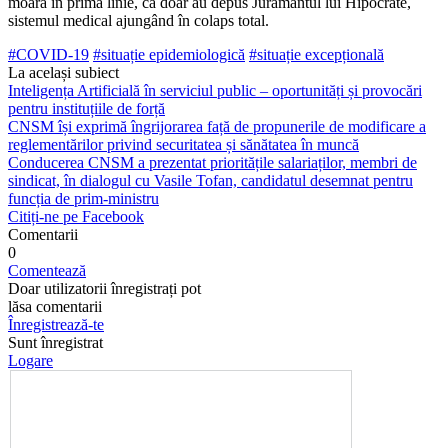
moară în prima linie, că doar au depus Jurământul lui Hipocrate,
sistemul medical ajungând în colaps total.
#COVID-19
#situație epidemiologică
#situație excepțională
La același subiect
Inteligența Artificială în serviciul public – oportunități și provocări
pentru instituțiile de forță
CNSM își exprimă îngrijorarea față de propunerile de modificare a
reglementărilor privind securitatea și sănătatea în muncă
Conducerea CNSM a prezentat prioritățile salariaților, membri de
sindicat, în dialogul cu Vasile Tofan, candidatul desemnat pentru
funcția de prim-ministru
Citiți-ne pe Facebook
Comentarii
0
Comentează
Doar utilizatorii înregistrați pot
lăsa comentarii
Înregistrează-te
Sunt înregistrat
Logare