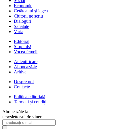
Social
Economie
Cetăţeanul şi legea
Cititorii ne scriu
Dialoguri
Sanatate
Varia
Editorial
Stop fals!
Vocea femeii
Autentificare
Abonează-te
Arhiva
Despre noi
Contacte
Politica editorială
Termeni și condiții
Aboneazăte la
newsletter-ul de vineri