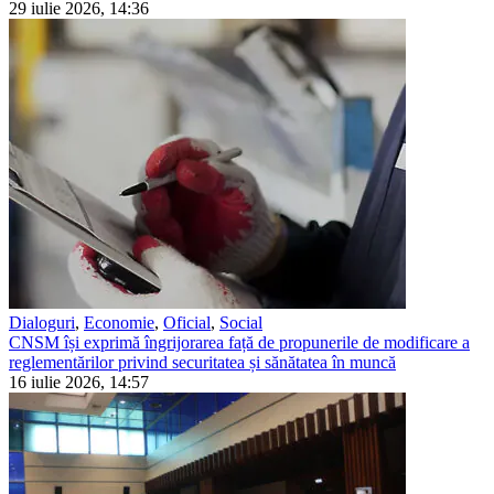
29 iulie 2026, 14:36
Dialoguri
,
Economie
,
Oficial
,
Social
CNSM își exprimă îngrijorarea față de propunerile de modificare a
reglementărilor privind securitatea și sănătatea în muncă
16 iulie 2026, 14:57