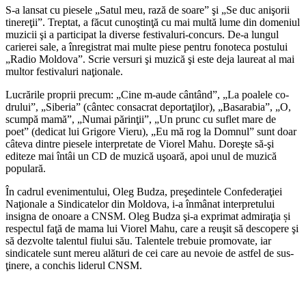
S-a lansat cu piesele „Satul meu, rază de soare” şi „Se duc anişorii
ti­nereţii”. Treptat, a făcut cunoştinţă cu mai multă lume din domeniul
muzicii şi a participat la diverse festivaluri-concurs. De-a lungul
carierei sale, a înregistrat mai mul­te piese pentru fonoteca postului
„Radio Moldova”. Scrie versuri şi muzică şi este deja laureat al mai
multor festivaluri naţionale.
Lucrările proprii precum: „Cine m-aude cântând”, „La poalele co­
drului”, „Siberia” (cântec consa­crat deportaţilor), „Basarabia”, „O,
scumpă mamă”, „Numai părinţii”, „Un prunc cu suflet mare de
poet” (dedicat lui Grigore Vieru), „Eu mă rog la Domnul” sunt doar
câteva dintre piesele interpretate de Vi­orel Mahu. Doreşte să-şi
editeze mai întâi un CD de muzică uşoară, apoi unul de muzică
populară.
În cadrul evenimentului, Oleg Budza, preşedintele Confederaţiei
Naţionale a Sindicatelor din Mol­dova, i-a înmânat interpretului
insigna de onoare a CNSM. Oleg Budza şi-a exprimat admiraţia și
respectul faţă de mama lui Viorel Mahu, care a reuşit să descopere şi
să dezvolte talentul fiului său. Talentele trebuie promovate, iar
sindicatele sunt mereu alături de cei care au nevoie de astfel de sus­
ţinere, a conchis liderul CNSM.