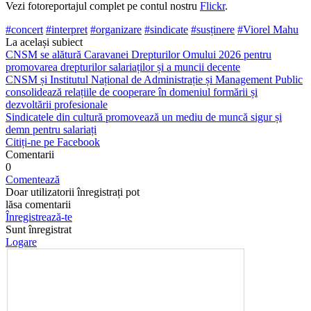
Vezi fotoreportajul complet pe contul nostru
Flickr
.
#concert
#interpret
#organizare
#sindicate
#susținere
#Viorel Mahu
La același subiect
CNSM se alătură Caravanei Drepturilor Omului 2026 pentru
promovarea drepturilor salariaților și a muncii decente
CNSM și Institutul Național de Administrație și Management Public
consolidează relațiile de cooperare în domeniul formării și
dezvoltării profesionale
Sindicatele din cultură promovează un mediu de muncă sigur și
demn pentru salariați
Citiți-ne pe Facebook
Comentarii
0
Comentează
Doar utilizatorii înregistrați pot
lăsa comentarii
Înregistrează-te
Sunt înregistrat
Logare