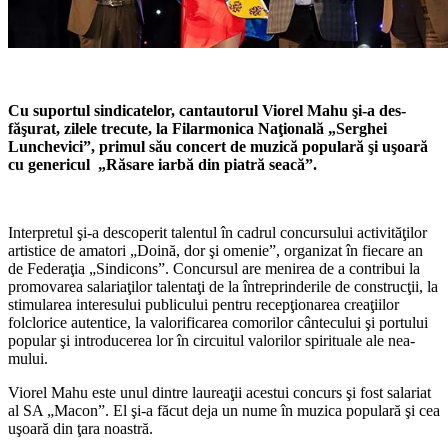
Cu suportul sindicatelor, can­tautorul Viorel Mahu şi-a des­
făşurat, zilele trecute, la Fi­larmonica Naţională „Serghei
Lunchevici”, primul său concert de muzică populară şi uşoară
cu genericul „Răsare iarbă din piatră seacă”.
Interpretul şi-a descoperit ta­lentul în cadrul concursului activi­tăţilor
artistice de amatori „Doină, dor şi omenie”, organizat în fiecare an
de Federaţia „Sindicons”. Con­cursul are menirea de a contribui la
promovarea salariaţilor talentaţi de la întreprinderile de construcţii, la
stimularea interesului publicu­lui pentru recepţionarea creaţiilor
folclorice autentice, la valorificarea comorilor cântecului şi portului
popular şi introducerea lor în cir­cuitul valorilor spirituale ale nea­
mului.
Viorel Mahu este unul dintre laureaţii acestui concurs şi fost sa­lariat
al SA „Macon”. El şi-a făcut deja un nume în muzica populară şi cea
uşoară din ţara noastră.