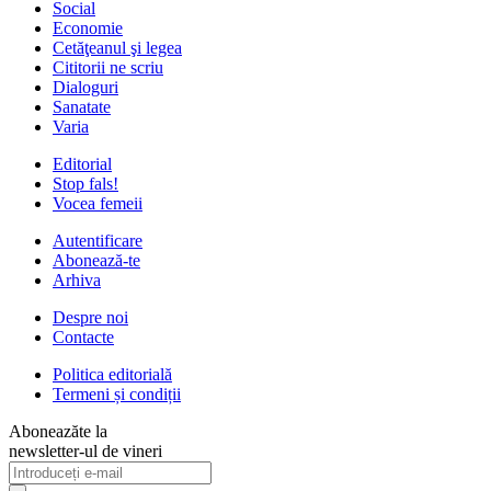
Social
Economie
Cetăţeanul şi legea
Cititorii ne scriu
Dialoguri
Sanatate
Varia
Editorial
Stop fals!
Vocea femeii
Autentificare
Abonează-te
Arhiva
Despre noi
Contacte
Politica editorială
Termeni și condiții
Aboneazăte la
newsletter-ul de vineri