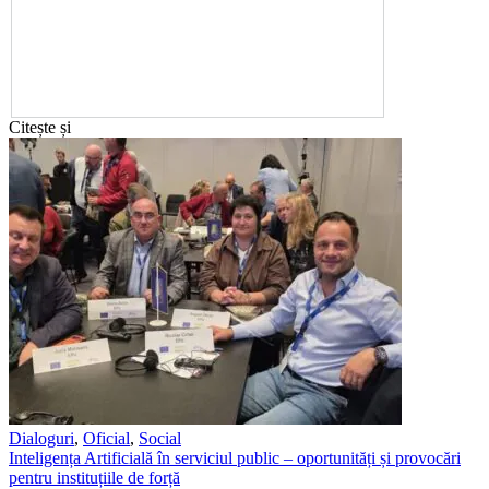
Citește și
Dialoguri
,
Oficial
,
Social
Inteligența Artificială în serviciul public – oportunități și provocări
pentru instituțiile de forță