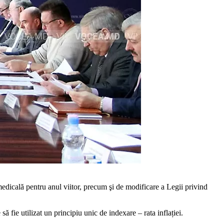
 medicală pentru anul vii­tor, precum şi de modificare a Legii privind
 fie utilizat un princi­piu unic de indexare – rata inflației.