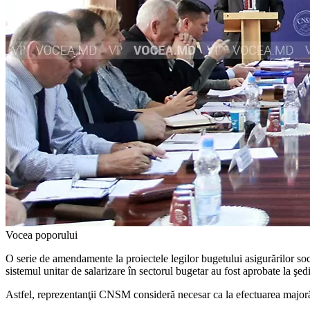
Vocea poporului
O serie de amendamente la pro­iectele legilor bugetului asigură­rilor soc
sistemul unitar de salarizare în sectorul bugetar au fost aprobate la 
Astfel, reprezentanţii CNSM consideră necesar ca la efectuarea majorărilor