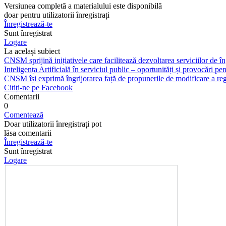
Versiunea completă a materialului este disponibilă
doar pentru utilizatorii înregistrați
Înregistrează-te
Sunt înregistrat
Logare
La același subiect
CNSM sprijină inițiativele care facilitează dezvoltarea serviciilor de îng
Inteligența Artificială în serviciul public – oportunități și provocări pent
CNSM își exprimă îngrijorarea față de propunerile de modificare a regl
Citiți-ne pe Facebook
Comentarii
0
Comentează
Doar utilizatorii înregistrați pot
lăsa comentarii
Înregistrează-te
Sunt înregistrat
Logare