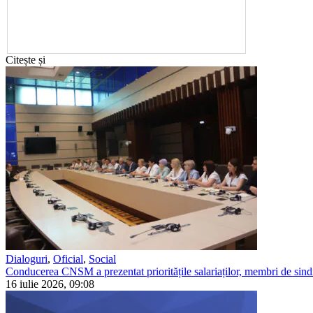
Citește și
Dialoguri
,
Oficial
,
Social
Conducerea CNSM a prezentat prioritățile salariaților, membri de sindi
16 iulie 2026, 09:08