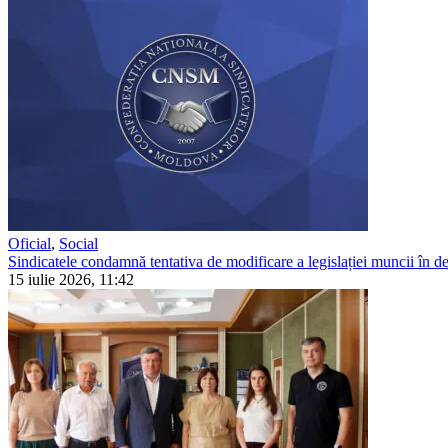
Oficial
,
Social
Sindicatele condamnă tentativa de modificare a legislației muncii în detr
15 iulie 2026, 11:42