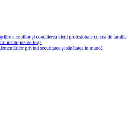
rijire a copiilor și concilierea vieții profesionale cu cea de familie
ru instituțiile de forță
ementărilor privind securitatea și sănătatea în muncă