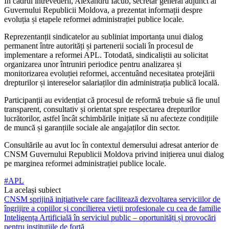
În cadrul întrevederii, Alexandru Iacub, secretar general adjunct al
Guvernului Republicii Moldova, a prezentat informații despre
evoluția și etapele reformei administrației publice locale.
Reprezentanții sindicatelor au subliniat importanța unui dialog
permanent între autorități și partenerii sociali în procesul de
implementare a reformei APL. Totodată, sindicaliștii au solicitat
organizarea unor întruniri periodice pentru analizarea și
monitorizarea evoluției reformei, accentuând necesitatea protejării
drepturilor și intereselor salariaților din administrația publică locală.
Participanții au evidențiat că procesul de reformă trebuie să fie unul
transparent, consultativ și orientat spre respectarea drepturilor
lucrătorilor, astfel încât schimbările inițiate să nu afecteze condițiile
de muncă și garanțiile sociale ale angajaților din sector.
Consultările au avut loc în contextul demersului adresat anterior de
CNSM Guvernului Republicii Moldova privind inițierea unui dialog
pe marginea reformei administrației publice locale.
#APL
La același subiect
CNSM sprijină inițiativele care facilitează dezvoltarea serviciilor de
îngrijire a copiilor și concilierea vieții profesionale cu cea de familie
Inteligența Artificială în serviciul public – oportunități și provocări
pentru instituțiile de forță