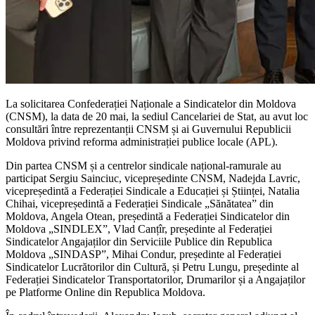
La solicitarea Confederației Naționale a Sindicatelor din Moldova
(CNSM), la data de 20 mai, la sediul Cancelariei de Stat, au avut loc
consultări între reprezentanții CNSM și ai Guvernului Republicii
Moldova privind reforma administrației publice locale (APL).
Din partea CNSM și a centrelor sindicale național-ramurale au
participat Sergiu Sainciuc, vicepreședinte CNSM, Nadejda Lavric,
vicepreședintă a Federației Sindicale a Educației și Științei, Natalia
Chihai, vicepreședintă a Federației Sindicale „Sănătatea” din
Moldova, Angela Otean, președintă a Federației Sindicatelor din
Moldova „SINDLEX”, Vlad Canțîr, președinte al Federației
Sindicatelor Angajaților din Serviciile Publice din Republica
Moldova „SINDASP”, Mihai Condur, președinte al Federației
Sindicatelor Lucrătorilor din Cultură, și Petru Lungu, președinte al
Federației Sindicatelor Transportatorilor, Drumarilor și a Angajaților
pe Platforme Online din Republica Moldova.