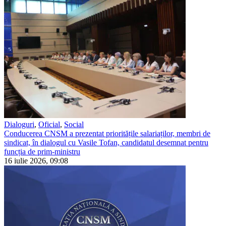
Dialoguri
,
Oficial
,
Social
Conducerea CNSM a prezentat prioritățile salariaților, membri de
sindicat, în dialogul cu Vasile Tofan, candidatul desemnat pentru
funcția de prim-ministru
16 iulie 2026, 09:08