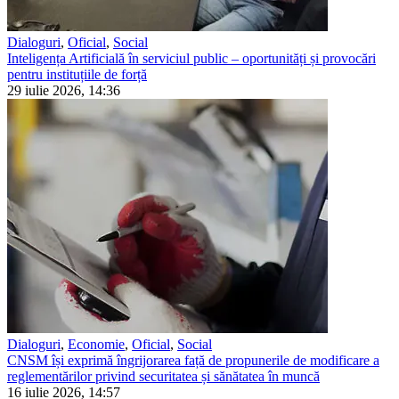
Dialoguri
,
Oficial
,
Social
Inteligența Artificială în serviciul public – oportunități și provocări
pentru instituțiile de forță
29 iulie 2026, 14:36
Dialoguri
,
Economie
,
Oficial
,
Social
CNSM își exprimă îngrijorarea față de propunerile de modificare a
reglementărilor privind securitatea și sănătatea în muncă
16 iulie 2026, 14:57