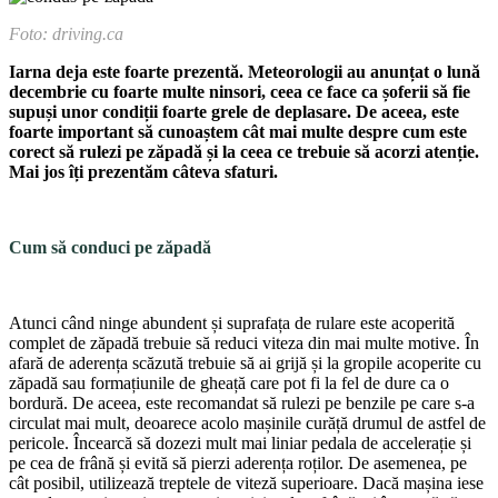
Foto: driving.ca
Iarna deja este foarte prezentă. Meteorologii au anunțat o lună
de­cembrie cu foarte mul­te ninsori, ceea ce face ca șoferii să fie
supuși unor condiții foarte grele de deplasare. De aceea, este
foarte im­portant să cunoaștem cât mai multe despre cum este
corect să ru­lezi pe zăpadă și la ceea ce trebuie să acorzi atenție.
Mai jos îți pre­zentăm câteva sfaturi.
Cum să conduci pe zăpadă
Atunci când ninge abun­dent și suprafața de rulare este acoperită
complet de zăpadă trebuie să reduci vi­teza din mai multe motive. În
afară de aderența scă­zută trebuie să ai grijă și la gropile acoperite cu
zăpadă sau formațiunile de gheață care pot fi la fel de dure ca o
bordură. De aceea, este recomandat să rulezi pe benzile pe care s-a
circulat mai mult, deoarece acolo mașinile curăță drumul de astfel de
pericole. Încearcă să dozezi mult mai liniar pedala de accelerație și
pe cea de frână și evită să pierzi aderența roților. De asemenea, pe
cât posibil, utilizează treptele de viteză superioare. Dacă mașina iese