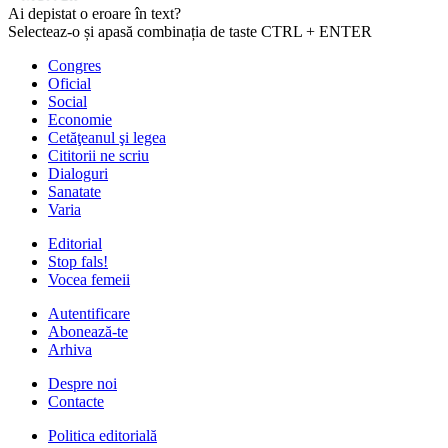
Ai depistat o eroare în text?
Selecteaz-o și apasă combinația de taste CTRL + ENTER
Congres
Oficial
Social
Economie
Cetăţeanul şi legea
Cititorii ne scriu
Dialoguri
Sanatate
Varia
Editorial
Stop fals!
Vocea femeii
Autentificare
Abonează-te
Arhiva
Despre noi
Contacte
Politica editorială