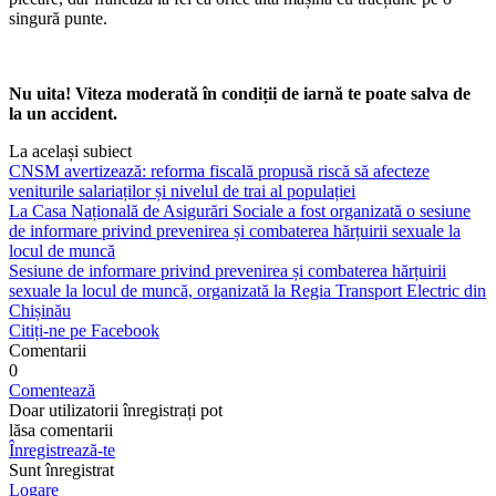
singură punte.
Nu uita! Viteza mo­derată în condiții de iarnă te poate salva de
la un accident.
La același subiect
CNSM avertizează: reforma fiscală propusă riscă să afecteze
veniturile salariaților și nivelul de trai al populației
La Casa Națională de Asigurări Sociale a fost organizată o sesiune
de informare privind prevenirea și combaterea hărțuirii sexuale la
locul de muncă
Sesiune de informare privind prevenirea și combaterea hărțuirii
sexuale la locul de muncă, organizată la Regia Transport Electric din
Chișinău
Citiți-ne pe Facebook
Comentarii
0
Comentează
Doar utilizatorii înregistrați pot
lăsa comentarii
Înregistrează-te
Sunt înregistrat
Logare