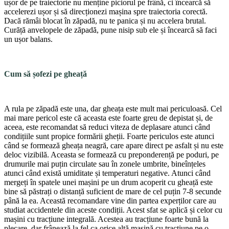
ușor de pe traiecto­rie nu menține piciorul pe frână, ci încearcă să
accele­rezi ușor și să direcționezi mașina spre traiectoria co­rectă.
Dacă rămâi blocat în zăpadă, nu te panica și nu accelera brutal.
Curăță an­velopele de zăpadă, pune nisip sub ele și încearcă să faci
un ușor balans.
Cum să șofezi pe gheață
A rula pe zăpadă este una, dar gheața este mult mai periculoasă. Cel
mai mare pericol este că aceas­ta este foarte greu de de­pistat și, de
aceea, este re­comandat să reduci viteza de deplasare atunci când
condițiile sunt propice formării gheții. Foarte pe­riculos este atunci
când se formează gheața neagră, care apare direct pe asfalt și nu este
deloc vizibilă. Aceasta se formează cu preponderență pe poduri, pe
drumurile mai puțin cir­culate sau în zonele umbri­te, bineînțeles
atunci când există umiditate și tem­peraturi negative. Atunci când
mergeți în spatele unei mașini pe un drum acoperit cu gheață este
bine să păstrați o distanță suficient de mare de cel puțin 7-8 secunde
până la ea. Această recomandare vine din partea experților care au
studiat accidentele din aceste condiții. Acest sfat se aplică și celor cu
mașini cu tracțiune inte­grală. Acestea au tracțiune foarte bună la
plecare, dar frânează la fel ca orice altă mașină cu tracțiune pe o