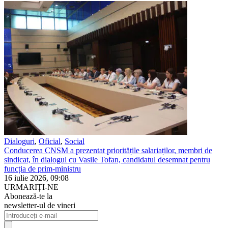
Dialoguri
,
Oficial
,
Social
Conducerea CNSM a prezentat prioritățile salariaților, membri de
sindicat, în dialogul cu Vasile Tofan, candidatul desemnat pentru
funcția de prim-ministru
16 iulie 2026, 09:08
URMARIȚI-NE
Abonează-te la
newsletter-ul de vineri