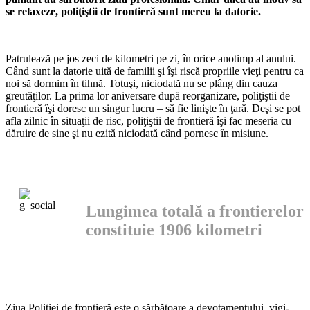
se relaxeze, po­liţiştii de frontieră sunt mereu la datorie.
Patrulează pe jos zeci de kilome­tri pe zi, în orice anotimp al anului.
Când sunt la datorie uită de fami­lii şi îşi riscă propriile vieţi pentru ca
noi să dormim în tihnă. Totuşi, niciodată nu se plâng din cauza
greutăţilor. La prima lor aniversa­re după reorganizare, poliţiştii de
frontieră îşi doresc un singur lucru – să fie linişte în ţară. Deşi se pot
afla zilnic în situaţii de risc, poli­ţiştii de frontieră îşi fac meseria cu
dăruire de sine şi nu ezită niciodată când pornesc în misiune.
Lungimea totală a frontierelor
constitu­ie 1906 kilometri
Ziua Poliţiei de frontieră este o sărbătoare a devotamentului, vigi­