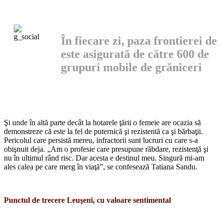
În fiecare zi, paza frontierei de 
este asi­gurată de către 600 de
grupuri mobile de grăniceri
Şi unde în altă parte decât la hotarele ţării o femeie are ocazia să
demonstreze că este la fel de puternică şi rezistentă ca şi bărba­ţii.
Pericolul care persistă mereu, infractorii sunt lucruri cu care s-a
obişnuit deja. „Am o profesie care presupune răbdare, rezistenţă şi
nu în ultimul rând risc. Dar acesta e destinul meu. Singură mi-am
ales calea pe care merg în viaţă”, se con­fesează Tatiana Sandu.
Punctul de trecere Leuşeni, cu valoare sentimental