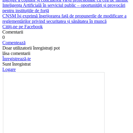
Inteligența Artificială în serviciul public – oportunități și provocări
pentru instituțiile de forță
CNSM își exprimă îngrijorarea față de propunerile de modificare a
reglementărilor privind securitatea și sănătatea în muncă
Citiți-ne pe Facebook
Comentarii
0
Comentează
Doar utilizatorii înregistrați pot
lăsa comentarii
Înregistrează-te
Sunt înregistrat
Logare