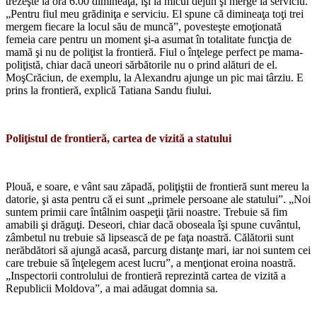
trezeşte la ora 6.00 dimineaţa, îşi ia micul dejun şi merge la ser­viciu.
„Pentru fiul meu grădiniţa e serviciu. El spune că dimineaţa toţi trei
mergem fiecare la locul său de muncă”, povesteşte emoţiona­tă
femeia care pentru un moment şi-a asumat în totalitate funcţia de
mamă şi nu de poliţist la frontieră. Fiul o înţelege perfect pe mama-
poliţistă, chiar dacă uneori sărbă­torile nu o prind alături de el.
MoşCrăciun, de exemplu, la Alexandru ajunge un pic mai târziu. E
prins la frontieră, explică Tatiana Sandu fiului.
Poliţistul de frontieră, cartea de vizită a statului
Plouă, e soare, e vânt sau zăpa­dă, poliţiştii de frontieră sunt me­reu la
datorie, şi asta pentru că ei sunt „primele persoane ale statu­lui”. „Noi
suntem primii care întâl­nim oaspeţii ţării noastre. Trebuie să fim
amabili şi drăguţi. Deseori, chiar dacă oboseala îşi spune cu­vântul,
zâmbetul nu trebuie să lip­sească de pe faţa noastră. Călătorii sunt
nerăbdători să ajungă acasă, parcurg distanţe mari, iar noi sun­tem cei
care trebuie să înţelegem acest lucru”, a menţionat eroina noastră.
„Inspectorii controlului de frontieră reprezintă cartea de vizită a
Republicii Moldova”, a mai adău­gat domnia sa.