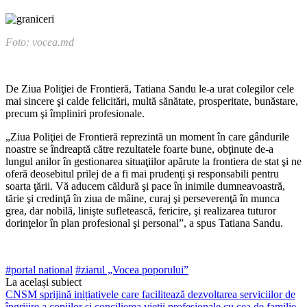
Foto: vocea.md
De Ziua Poliţiei de Frontieră, Ta­tiana Sandu le-a urat colegilor cele
mai sincere şi calde felicitări, multă sănătate, prosperitate, bunăstare,
precum şi împliniri profesionale.
„Ziua Poliţiei de Frontieră re­prezintă un moment în care gân­durile
noastre se îndreaptă către rezultatele foarte bune, obţinute de-a
lungul anilor în gestionarea si­tuaţiilor apărute la frontiera de stat şi ne
oferă deosebitul prilej de a fi mai prudenţi şi responsabili pen­tru
soarta ţării. Vă aducem căldură şi pace în inimile dumneavoastră,
tărie şi credinţă în ziua de mâine, curaj şi perseverenţă în munca
grea, dar nobilă, linişte sufletească, fericire, şi realizarea tuturor
dorin­ţelor în plan profesional şi perso­nal”, a spus Tatiana Sandu.
#portal national
#ziarul „Vocea poporului”
La același subiect
CNSM sprijină inițiativele care facilitează dezvoltarea serviciilor de
îngrijire a copiilor și concilierea vieții profesionale cu cea de familie