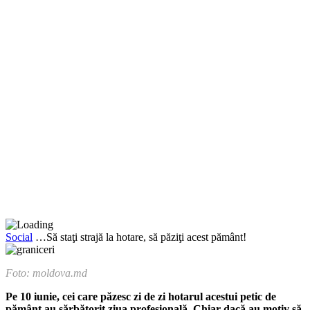
Social
…Să staţi strajă la hotare, să păziţi acest pământ!
Foto: moldova.md
Pe 10 iunie, cei care păzesc zi de zi hotarul acestui petic de
pământ au sărbătorit ziua profesională. Chiar dacă au motiv să