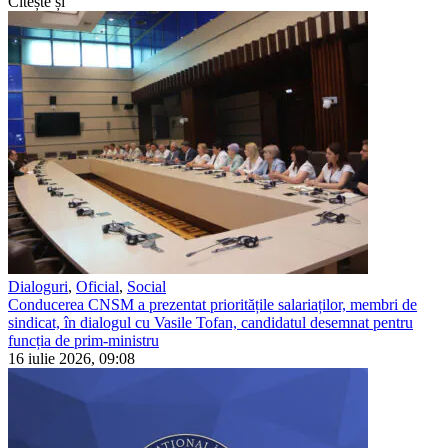
Citește și
Dialoguri
,
Oficial
,
Social
Conducerea CNSM a prezentat prioritățile salariaților, membri de
sindicat, în dialogul cu Vasile Tofan, candidatul desemnat pentru
funcția de prim-ministru
16 iulie 2026, 09:08