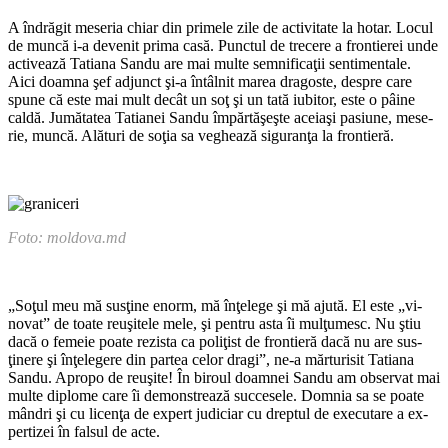
A îndrăgit meseria chiar din primele zile de activitate la hotar. Locul
de muncă i-a devenit prima casă. Punctul de trecere a frontie­rei unde
activează Tatiana Sandu are mai multe semnificaţii senti­mentale.
Aici doamna şef adjunct şi-a întâlnit marea dragoste, despre care
spune că este mai mult decât un soţ şi un tată iubitor, este o pâi­ne
caldă. Jumătatea Tatianei Sandu împărtăşeşte aceiaşi pasiune, mese­
rie, muncă. Alături de soţia sa ve­ghează siguranţa la frontieră.
Foto: moldova.md
„Soţul meu mă susţine enorm, mă înţelege şi mă ajută. El este „vi­
novat” de toate reuşitele mele, şi pentru asta îi mulţumesc. Nu ştiu
dacă o femeie poate rezista ca po­liţist de frontieră dacă nu are sus­
ţinere şi înţelegere din partea ce­lor dragi”, ne-a mărturisit Tatiana
Sandu. Apropo de reuşite! În biroul doamnei Sandu am observat mai
multe diplome care îi demonstrea­ză succesele. Domnia sa se poate
mândri şi cu licenţa de expert ju­diciar cu dreptul de executare a ex­
pertizei în falsul de acte.