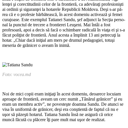
lenţei şi corectitudinii celor de la frontieră, ca adevăraţi profesionişti
ai ordinii şi siguranţei la hotarele Republicii Moldova. Deşi s-ar pă­
rea că e o profesie bărbătească, în acest domeniu activează şi femei
curajoase. Este exemplul Tatianei Sandu, şef adjunct la Secţia perso­
nal la punctul de trecere a frontierei Leuşeni. Mai întâi a fost
profesoară, apoi a decis să facă o schimbare ra­dicală în viaţa ei şi s-a
făcut poliţist de frontieră. Anul acesta a împlinit 13 ani petrecuţi la
hotar. „Chiar dacă iniţial am mers pe drumul pe­dagogiei, totuşi
meseria de grănicer o aveam în inimă.
Foto: vocea.md
Noi de mici copii eram iniţiaţi în acest domeniu, deoarece locu­iam
aproape de frontieră, aveam un cerc numit „Tânărul grănicer” şi eu
eram un membru activ”, ne po­vesteşte doamna Sandu. De atunci se
visa în uniformă de grănicer, deşi era conştientă de faptul că nu e
uşor să păzeşti hotarul. Tatia­na Sandu însă ne asigură că orice
muncă făcută cu plăcere îţi pare mult mai uşor de realizat.