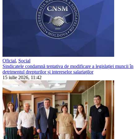
Oficial
,
Social
Sindicatele condamnă tentativa de modificare a legislației muncii în
detrimentul drepturilor și intereselor salariaților
15 iulie 2026, 11:42