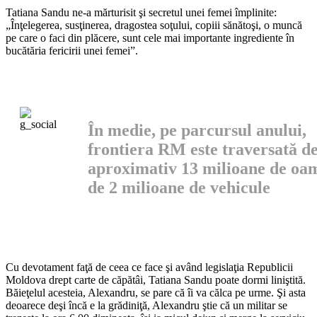
Tatiana Sandu ne-a mărturisit şi secretul unei femei împlinite:
„Înţelegerea, susţinerea, dragostea soţului, copiii sănătoşi, o muncă
pe care o faci din plăcere, sunt cele mai importante ingrediente în
bu­cătăria fericirii unei femei”.
În medie, pe parcursul anului,
frontiera RM este traversată d
aproxima­tiv 13 milioane de oam
de 2 milioane de vehicule
Cu devotament faţă de ceea ce face şi având legislaţia Republicii
Moldova drept carte de căpătâi, Tatiana Sandu poate dormi liniş­tită.
Băieţelul acesteia, Alexandru, se pare că îi va călca pe urme. Şi asta
deoarece deşi încă e la grădi­niţă, Alexandru ştie că un militar se