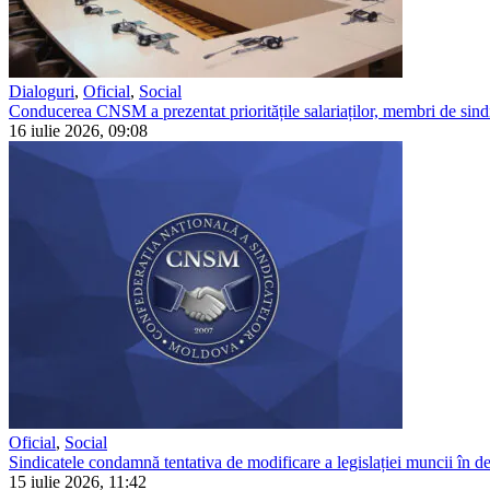
Dialoguri
,
Oficial
,
Social
Conducerea CNSM a prezentat prioritățile salariaților, membri de sindi
16 iulie 2026, 09:08
Oficial
,
Social
Sindicatele condamnă tentativa de modificare a legislației muncii în detr
15 iulie 2026, 11:42