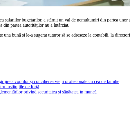
a salariilor bu­getarilor, a stârnit un val de nemulţumiri din partea unor 
 din partea au­torităţilor nu a întârziat.
e una bună și le-a sugerat tutu­ror să se adreseze la contabili, la director
rijire a copiilor și concilierea vieții profesionale cu cea de familie
ru instituțiile de forță
ementărilor privind securitatea și sănătatea în muncă