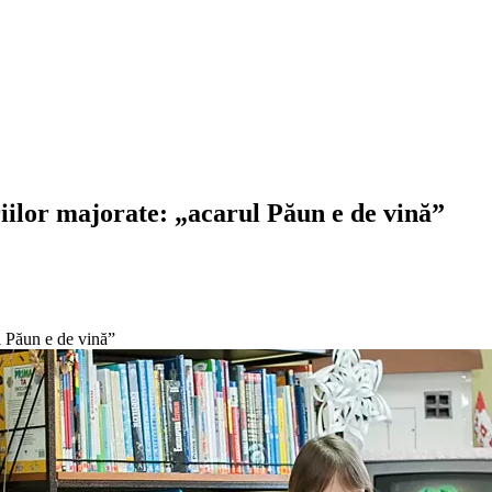
ariilor majorate: „acarul Păun e de vină”
ul Păun e de vină”