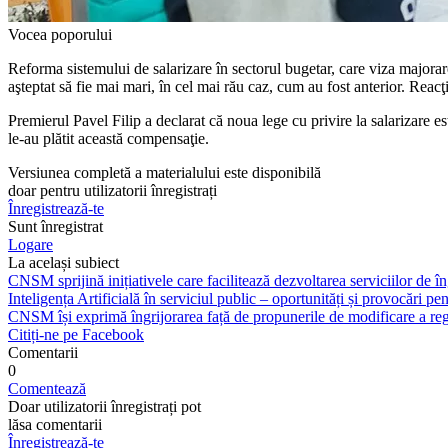
Vocea poporului
Reforma sistemului de salari­zare în sectorul bugetar, care viza majorare
aşteptat să fie mai mari, în cel mai rău caz, cum au fost anterior. Reacţia
Premierul Pavel Filip a declarat că noua lege cu privire la salarizare est
le-au plătit această compensaţie.
Versiunea completă a materialului este disponibilă
doar pentru utilizatorii înregistrați
Înregistrează-te
Sunt înregistrat
Logare
La același subiect
CNSM sprijină inițiativele care facilitează dezvoltarea serviciilor de îng
Inteligența Artificială în serviciul public – oportunități și provocări pent
CNSM își exprimă îngrijorarea față de propunerile de modificare a regl
Citiți-ne pe Facebook
Comentarii
0
Comentează
Doar utilizatorii înregistrați pot
lăsa comentarii
Înregistrează-te