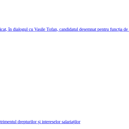
cat, în dialogul cu Vasile Tofan, candidatul desemnat pentru funcția de
imentul drepturilor și intereselor salariaților