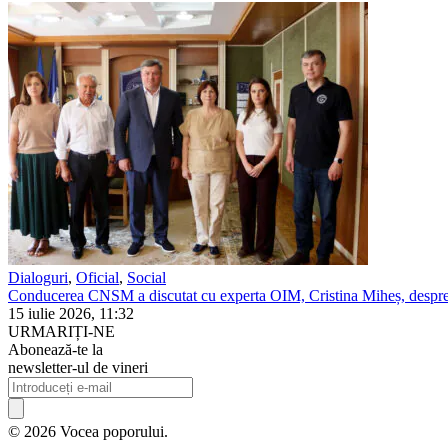
Dialoguri
,
Oficial
,
Social
Conducerea CNSM a discutat cu experta OIM, Cristina Miheș, despre 
15 iulie 2026, 11:32
URMARIȚI-NE
Abonează-te la
newsletter-ul de vineri
© 2026 Vocea poporului.