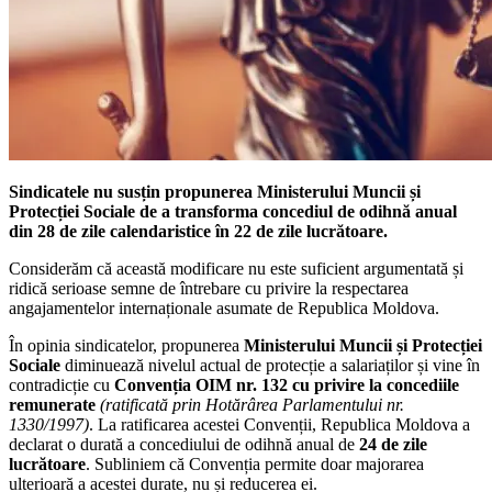
Sindicatele nu susțin propunerea Ministerului Muncii și
Protecției Sociale de a transforma concediul de odihnă anual
din 28 de zile calendaristice în 22 de zile lucrătoare.
Considerăm că această modificare nu este suficient argumentată și
ridică serioase semne de întrebare cu privire la respectarea
angajamentelor internaționale asumate de Republica Moldova.
În opinia sindicatelor, propunerea
Ministerului Muncii și Protecției
Sociale
diminuează nivelul actual de protecție a salariaților și vine în
contradicție cu
Convenția OIM nr. 132 cu privire la concediile
remunerate
(ratificată prin Hotărârea Parlamentului nr.
1330/1997)
. La ratificarea acestei Convenții, Republica Moldova a
declarat o durată a concediului de odihnă anual de
24 de zile
lucrătoare
. Subliniem că Convenția permite doar majorarea
ulterioară a acestei durate, nu și reducerea ei.