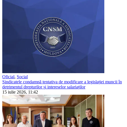
Oficial
,
Social
Sindicatele condamnă tentativa de modificare a legislației muncii în
detrimentul drepturilor și intereselor salariaților
15 iulie 2026, 11:42