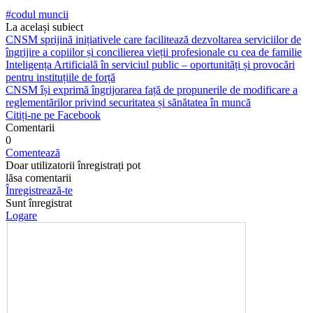
#codul muncii
La același subiect
CNSM sprijină inițiativele care facilitează dezvoltarea serviciilor de
îngrijire a copiilor și concilierea vieții profesionale cu cea de familie
Inteligența Artificială în serviciul public – oportunități și provocări
pentru instituțiile de forță
CNSM își exprimă îngrijorarea față de propunerile de modificare a
reglementărilor privind securitatea și sănătatea în muncă
Citiți-ne pe Facebook
Comentarii
0
Comentează
Doar utilizatorii înregistrați pot
lăsa comentarii
Înregistrează-te
Sunt înregistrat
Logare