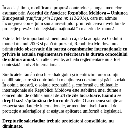
În același timp, modificarea propusă contravine și angajamentelor
asumate prin
Acordul de Asociere Republica Moldova – Uniunea
Europeană
(ratificat prin Legea nr. 112/2014)
, care nu admite
încurajarea comerțului sau a investițiilor prin reducerea nivelului de
protecție prevăzut de legislația națională în materie de muncă.
Este la fel de important să menționăm că, de la adoptarea Codului
muncii în anul 2003 și până în prezent, Republica Moldova nu a
primit
nicio observație
din partea organismelor internaționale cu
privire la actuala reglementare referitoare la durata concediului
de odihnă anual.
Cu alte cuvinte, actuala reglementare nu a fost
contestată la nivel internațional.
Sindicatele rămân deschise dialogului și identificării unor soluții
echilibrate, care să contribuie la menținerea coeziunii și păcii sociale.
În opinia noastră, o soluție rezonabilă și conformă cu obligațiile
internaționale ale Republicii Moldova este stabilirea unei durate a
concediului de odihnă anual de
24 de zile lucrătoare
,
luându-se
drept bază săptămâna de lucru de 5 zile
. O asemenea soluție ar
respecta standardele internaționale, ar menține nivelul actual de
protecție a salariaților și ar asigura aplicarea uniformă a legislației.
Drepturile salariaților trebuie protejate și consolidate, nu
diminuate.