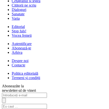
Cetăţeanul şi legea
Cititorii ne scriu
Dialoguri
Sanatate
Varia
Editorial
Stop fals!
Vocea femeii
Autentificare
Abonează-te
Arhiva
Despre noi
Contacte
Politica editorială
Termeni și condiții
Aboneazăte la
newsletter-ul de vineri