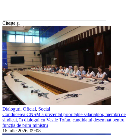
Citește și
Dialoguri
,
Oficial
,
Social
Conducerea CNSM a prezentat prioritățile salariaților, membri de
sindicat, în dialogul cu Vasile Tofan, candidatul desemnat pentru
funcția de prim-ministru
16 iulie 2026, 09:08