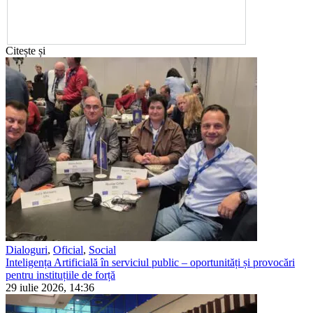
Citește și
Dialoguri
,
Oficial
,
Social
Inteligența Artificială în serviciul public – oportunități și provocări
pentru instituțiile de forță
29 iulie 2026, 14:36