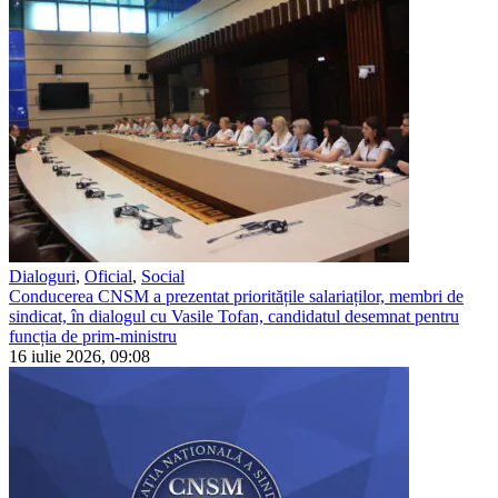
Dialoguri
,
Oficial
,
Social
Conducerea CNSM a prezentat prioritățile salariaților, membri de
sindicat, în dialogul cu Vasile Tofan, candidatul desemnat pentru
funcția de prim-ministru
16 iulie 2026, 09:08