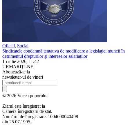
Oficial
,
Social
Sindicatele condamnă tentativa de modificare a legislației muncii în
detrimentul drepturilor și intereselor salariaților
15 iulie 2026, 11:42
URMARIȚI-NE
Abonează-te la
newsletter-ul de vineri
© 2026 Vocea poporului.
Ziarul este înregistrat la
Camera înregistrării de stat.
Numărul de înregistrare: 1004600040498
din 25.07.1995.