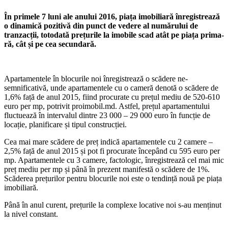
În primele 7 luni ale anului 2016, piața imobiliară în­registrează
o dinamică po­zitivă din punct de vedere al numărului de
tranzacții, totodată prețurile la imobi­le scad atât pe piața prima­
ră, cât și pe cea secundară.
Apartamentele în blocurile noi înregistrează o scădere ne­
semnificativă, unde apartamen­tele cu o cameră denotă o scă­dere de
1,6% față de anul 2015, fiind procurate cu prețul mediu de 520-610
euro per mp, potrivit proimobil.md. Astfel, prețul apar­tamentului
fluctuează în interva­lul dintre 23 000 – 29 000 euro în funcție de
locație, planificare și tipul construcției.
Cea mai mare scădere de preț indică apartamentele cu 2 came­re –
2,5% față de anul 2015 și pot fi procurate începând cu 595 euro per
mp. Apartamentele cu 3 ca­mere, factologic, înregistrează cel mai mic
preț mediu per mp și până în prezent manifestă o scădere de 1%.
Scăderea prețurilor pentru blocurile noi este o tendință nouă pe piața
imobiliară.
Până în anul curent, prețurile la complexe locative noi s-au menținut
la nivel constant.