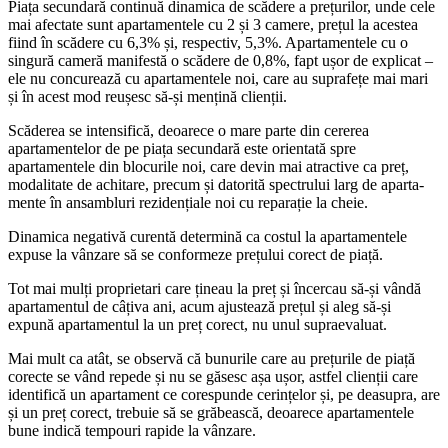
Piața secundară continuă di­namica de scădere a prețurilor, unde cele
mai afectate sunt apar­tamentele cu 2 și 3 camere, prețul la acestea
fiind în scădere cu 6,3% și, respectiv, 5,3%. Apartamente­le cu o
singură cameră manifes­tă o scădere de 0,8%, fapt ușor de explicat –
ele nu concurează cu apartamentele noi, care au suprafețe mai mari
și în acest mod reușesc să-și mențină clienții.
Scăderea se intensifică, de­oarece o mare parte din cere­rea
apartamentelor de pe piața secundară este orientată spre
apartamentele din blocurile noi, care devin mai atractive ca preț,
modalitate de achitare, precum și datorită spectrului larg de aparta­
mente în ansambluri rezidențiale noi cu reparație la cheie.
Dinamica negativă curentă determină ca costul la aparta­mentele
expuse la vânzare să se conformeze prețului corect de piață.
Tot mai mulți proprietari care țineau la preț și încercau să-și vândă
apartamentul de câțiva ani, acum ajustează prețul și aleg să-și
expună apartamentul la un preț corect, nu unul supraevaluat.
Mai mult ca atât, se observă că bunurile care au prețurile de piață
corecte se vând repede și nu se găsesc așa ușor, astfel clienții care
identifică un apartament ce cores­punde cerințelor și, pe deasupra, are
și un preț corect, trebuie să se grăbească, deoarece apartamen­tele
bune indică tempouri rapide la vânzare.