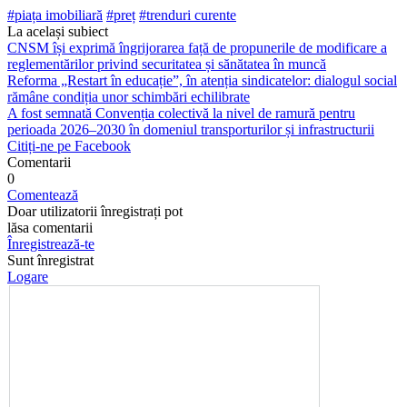
#piața imobiliară
#preț
#trenduri curente
La același subiect
CNSM își exprimă îngrijorarea față de propunerile de modificare a
reglementărilor privind securitatea și sănătatea în muncă
Reforma „Restart în educație”, în atenția sindicatelor: dialogul social
rămâne condiția unor schimbări echilibrate
A fost semnată Convenția colectivă la nivel de ramură pentru
perioada 2026–2030 în domeniul transporturilor și infrastructurii
Citiți-ne pe Facebook
Comentarii
0
Comentează
Doar utilizatorii înregistrați pot
lăsa comentarii
Înregistrează-te
Sunt înregistrat
Logare