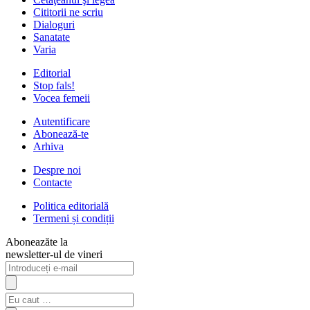
Cititorii ne scriu
Dialoguri
Sanatate
Varia
Editorial
Stop fals!
Vocea femeii
Autentificare
Abonează-te
Arhiva
Despre noi
Contacte
Politica editorială
Termeni și condiții
Aboneazăte la
newsletter-ul de vineri