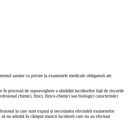
mentul sanitar cu privire la examenele medicale obligatorii ale
e în procesul de su­praveghere a sănătății lucrătorilor față de riscurile
ofesional chimici, fizici, fizico-chimici sau biologici caracteristici
ofesional la care sunt expuși și necesitatea efectuării exame­nelor
e, să nu admită în câmpul muncii lucrătorii care nu au efectuat