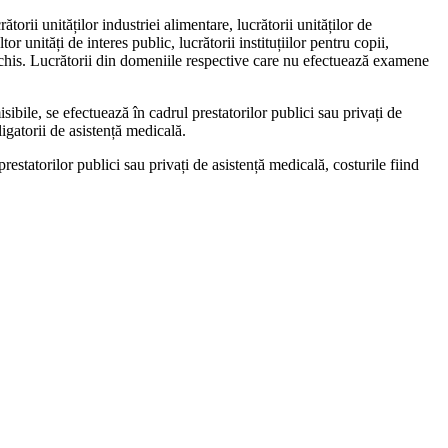
torii unităților indus­triei alimentare, lucrătorii unităților de
or unități de interes public, lucrătorii instituțiilor pentru copii,
iînchis. Lucrătorii din domeniile respective care nu efec­tuează examene
ibile, se efectuează în cadrul prestatorilor publici sau privați de
ligatorii de asistență medicală.
estatorilor publici sau privați de asistență medicală, costurile fiind