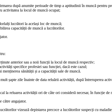
nfirmarea după anumite perioa­de de timp a aptitudinii în muncă pentru p
tru activitatea la locul de muncă ocupat;
lorlalți lucrători la același loc de muncă;
bilirea capacității de muncă a lucrătorilor.
ator.
tru:
eținute anterior sau a noii funcții la locul de muncă respectiv;
tivități specifice profesiei sau funcției, dacă este cazul;
ui menținerea sănătății și a capacității sale de muncă.
ult șapte zile înainte de data reluării activității, după între­ruperea acti
a reluarea activității ori de câte ori consideră necesar, în funcție de na
e către angajator.
crătorilor vizează depis­tarea precoce a lucrătorilor suspecți cu maladie t