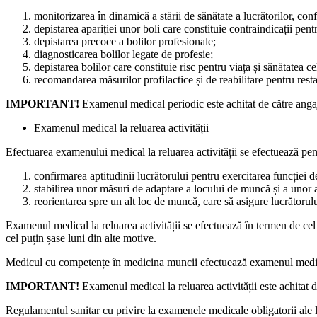
monitorizarea în dinamică a stării de sănătate a lucrătorilor, co
depistarea apariției unor boli care constituie contraindicații pen­
depistarea precoce a bolilor profesionale;
diagnosticarea bolilor legate de profesie;
depistarea bolilor care con­stituie risc pentru viața și sănătatea ce
recomandarea măsurilor pro­filactice și de reabilitare pentru resta
IMPORTANT!
Examenul medi­cal periodic este achitat de către angaj
Examenul medical la reluarea activității
Efectuarea examenului medical la reluarea activității se efectuează pen
confirmarea aptitudinii lu­crătorului pentru exercitarea funcției d
stabilirea unor măsuri de adaptare a locului de muncă și a unor ac
reorientarea spre un alt loc de muncă, care să asigure lucră­torul
Examenul medical la reluarea activității se efectuează în termen de cel m
cel puțin șase luni din alte motive.
Medicul cu competențe în me­dicina muncii efectuează exame­nul medical l
IMPORTANT!
Examenul me­dical la reluarea activității este achitat d
Regulamentul sanitar cu privi­re la examenele medicale obligatorii ale lu