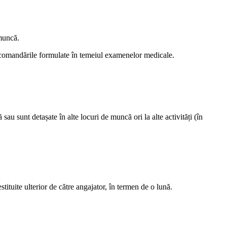
 muncă.
 recomandările formulate în temeiul examenelor medicale.
u sunt detașate în alte locuri de muncă ori la alte activități (în
ituite ulteri­or de către angajator, în termen de o lună.