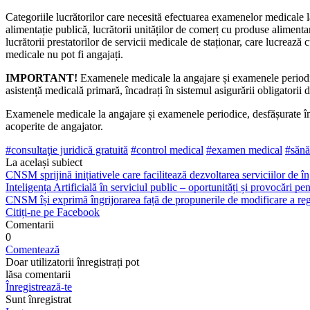
Categoriile lucrătorilor care ne­cesită efectuarea examenelor me­dicale la 
alimentație publică, lucrătorii unităților de comerț cu produse alimentare,
lucrătorii prestatorilor de servicii medicale de staționar, care lucrează
medicale nu pot fi angajați.
IMPORTANT!
Examenele me­dicale la angajare și examenele periodice,
asistență medicală primară, încadrați în sistemul asigurării obligatorii d
Examenele medicale la angajare și examenele periodice, desfășurate în sco
acoperite de anga­jator.
#consultaţie juridi­că gratuită
#control medical
#examen medical
#sănă
La același subiect
CNSM sprijină inițiativele care facilitează dezvoltarea serviciilor de îng
Inteligența Artificială în serviciul public – oportunități și provocări pent
CNSM își exprimă îngrijorarea față de propunerile de modificare a regl
Citiți-ne pe Facebook
Comentarii
0
Comentează
Doar utilizatorii înregistrați pot
lăsa comentarii
Înregistrează-te
Sunt înregistrat