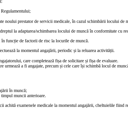
t:
e Regulamentului;
inte noului prestator de servicii medicale, în cazul schimbării locu­lui de
are dreptul la adaptarea/schim­barea locului de muncă în confor­mitate cu
 în funcție de factorii de risc la locurile de muncă.
ectuează la momentul angajării, periodic și la reluarea activității.
gajatorului, care completează fișa de solicitare și fișa de evaluare.
 urmează a fi angajate, pre­cum și cele care își schimbă locul de muncă sa
ajării în muncă;
n timpul muncii anterioare.
ii achită examenele medicale la momentul angajării, cheltuielile fiind rest