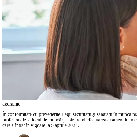
agora.md
În conformitate cu prevede­rile Legii securității şi sănătății în muncă nr
profesionale la locul de muncă și asigurând efectuarea examenului med
care a în­trat în vigoare la 5 aprilie 2024.