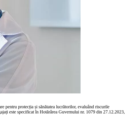
e pentru protecția și sănătatea lucrătorilor, evalu­ând riscurile
jați este specificat în Hotărârea Guvernului nr. 1079 din 27.12.2023,