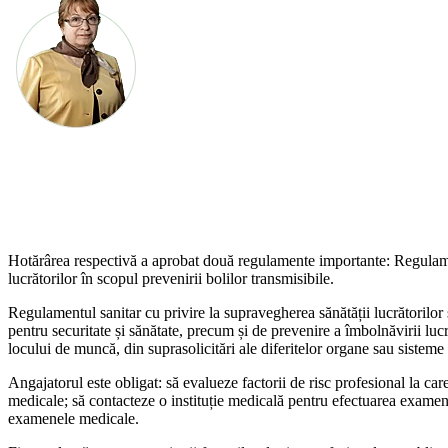
Hotărârea respectivă a aprobat două regulamente importante: Re­gulament
lucrătorilor în scopul prevenirii bolilor transmisibile.
Regulamentul sanitar cu privire la supravegherea sănătății lucră­torilor s
pentru securitate și sănătate, precum și de prevenire a îmbolnăvirii lucră
locului de muncă, din suprasolicitări ale dife­ritelor organe sau sistem
Angajatorul este obligat: să eva­lueze factorii de risc profesional la car
medicale; să contacteze o instituție medicală pentru efectu­area examene
examenele medicale.