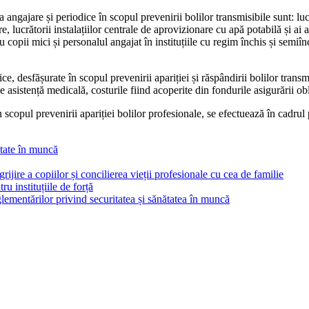
angajare și periodice în scopul prevenirii bolilor transmisi­bile sunt: lucră
 lucrătorii instalațiilor centrale de aprovizionare cu apă potabilă și ai alt
 cu copii mici și persona­lul angajat în instituțiile cu regim închis și sem
 desfășurate în scopul prevenirii apariției și răspândirii bolilor transmis
e asistență medicală, costurile fiind acoperite din fondurile asi­gurării ob
pul prevenirii apariției bolilor profesionale, se efectu­ează în cadrul pr
tate în muncă
rijire a copiilor și concilierea vieții profesionale cu cea de familie
ru instituțiile de forță
ementărilor privind securitatea și sănătatea în muncă