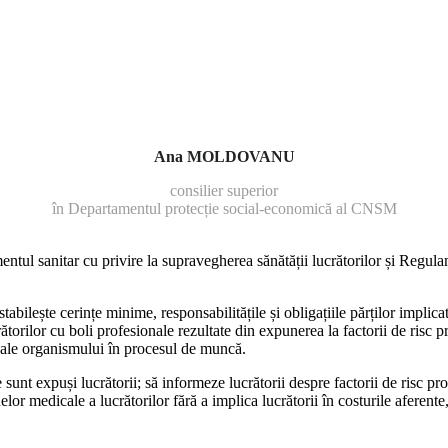
Ana MOLDOVANU
consilier superior
în Departamentul protecție social-economică al CNSM
ul sanitar cu privire la su­pravegherea sănătății lucrătorilor și Regula
tabilește cerințe minime, responsabilitățile și obligațiile părților implicat
torilor cu boli profesionale rezultate din expune­rea la factorii de risc pr
e ale or­ganismului în procesul de muncă.
e sunt expuși lucrătorii; să infor­meze lucrătorii despre factorii de risc pr
lor medicale a lucră­torilor fără a implica lucrătorii în costurile aferent