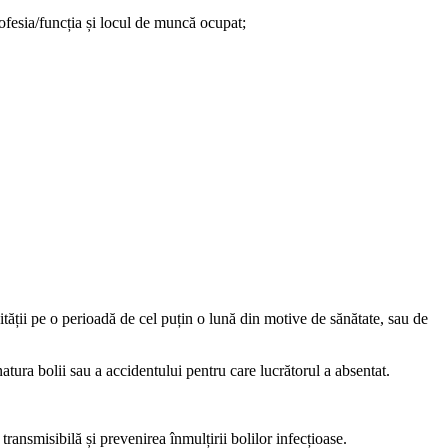
rofesia/funcția și locul de muncă ocupat;
vității pe o perioadă de cel puțin o lună din motive de sănătate, sau de
tura bolii sau a ac­cidentului pentru care lucrătorul a absentat.
ransmisibilă și prevenirea înmulțirii bolilor infecțioase.