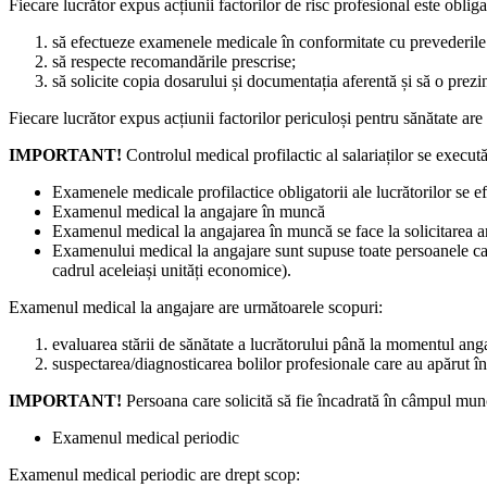
Fiecare lucrător expus acțiunii factorilor de risc profesional este obliga
să efectueze examenele me­dicale în conformitate cu prevede­ril
să respecte recomandările prescrise;
să solicite copia dosarului și documentația aferentă și să o pre­z
Fiecare lucrător expus acțiunii factorilor periculoși pentru sănăta­te 
IMPORTANT!
Controlul me­dical profilactic al salariaților se execută
Examenele medicale profilactice obligatorii ale lucrătorilor se ef
Examenul medical la angajare în muncă
Examenul medical la angajarea în muncă se face la solicitarea an­
Examenului medical la angaja­re sunt supuse toate persoanele care
cadrul aceleiași unități econo­mice).
Examenul medical la angajare are următoarele scopuri:
evaluarea stării de sănătate a lucrătorului până la momentul an­g
suspectarea/diagnosticarea bolilor profesionale care au apărut î
IMPORTANT!
Persoana care solicită să fie încadrată în câm­pul munc
Examenul medical periodic
Examenul medical periodic are drept scop: