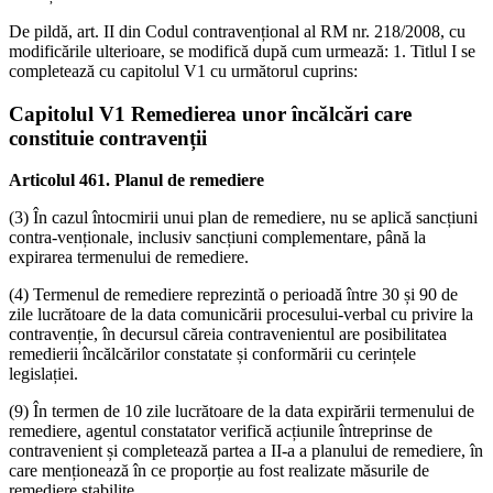
De pildă, art. II din Codul contravențional al RM nr. 218/2008, cu
modificările ulte­rioare, se modifică după cum urmează: 1. Titlul I se
completează cu capitolul V1 cu următorul cuprins:
Capitolul V1 Remedierea unor încălcări care
constituie contravenții
Articolul 461. Planul de remediere
(3) În cazul întocmirii unui plan de re­mediere, nu se aplică sancțiuni
contra-venționale, inclusiv sancțiuni comple­mentare, până la
expirarea termenului de remediere.
(4) Termenul de remediere reprezintă o perioadă între 30 și 90 de
zile lucrătoare de la data comunicării procesului-verbal cu privire la
contravenție, în decursul căre­ia contravenientul are posibilitatea
reme­dierii încălcărilor constatate și conformării cu cerințele
legislației.
(9) În termen de 10 zile lucrătoare de la data expirării termenului de
remediere, agentul constatator verifică acțiunile în­treprinse de
contravenient și completează partea a II-a a planului de remediere, în
care menționează în ce proporție au fost realizate măsurile de
remediere stabilite.