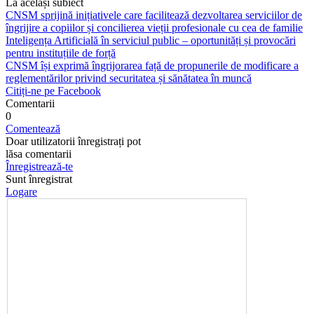
La același subiect
CNSM sprijină inițiativele care facilitează dezvoltarea serviciilor de
îngrijire a copiilor și concilierea vieții profesionale cu cea de familie
Inteligența Artificială în serviciul public – oportunități și provocări
pentru instituțiile de forță
CNSM își exprimă îngrijorarea față de propunerile de modificare a
reglementărilor privind securitatea și sănătatea în muncă
Citiți-ne pe Facebook
Comentarii
0
Comentează
Doar utilizatorii înregistrați pot
lăsa comentarii
Înregistrează-te
Sunt înregistrat
Logare