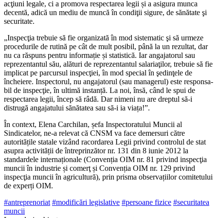
acţiuni le­gale, ci a promova respectarea legii și a asigura munca
decentă, adică un mediu de muncă în condiţii sigure, de sănătate şi
securitate.
„Inspecţia trebuie să fie organizată în mod sistematic şi să urmeze
proceduri­le de rutină pe cât de mult posibil, până la un rezultat, dar
nu ca răspuns pentru informație și statistică. Iar angajatorul sau
reprezentantul său, alături de reprezen­tantul salariaţilor, trebuie să fie
implicat pe parcursul inspecţiei, în mod special în şedinţele de
încheiere. Inspectorul, nu an­gajatorul (sau managerul) este responsa­
bil de inspecţie, în ultimă instanță. La noi, însă, când le spui de
respectarea legii, în­cep să râdă. Dar nimeni nu are dreptul să-i
distrugă angajatului sănătatea sau să-i ia viața!”.
În context, Elena Carchilan, șefa In­spectoratului Muncii al
Sindicatelor, ne-a relevat că CNSM va face demersuri către
autoritățile statale vizând racordarea Legii privind controlul de stat
asupra activității de întreprinzător nr. 131 din 8 iunie 2012 la
standardele internaționale (Convenția OIM nr. 81 privind inspecţia
muncii în in­dustrie și comerţ și Convenția OIM nr. 129 privind
inspecţia muncii în agricultură), prin prisma observațiilor comitetului
de experți OIM.
#antreprenoriat
#modificări legislative
#persoane fizice
#securitatea
muncii