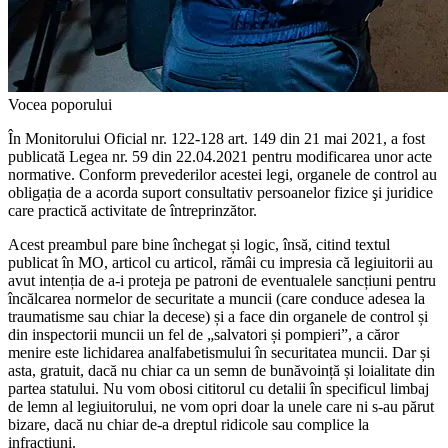
Vocea poporului
În Monitorului Oficial nr. 122-128 art. 149 din 21 mai 2021, a fost
pu­blicată Legea nr. 59 din 22.04.2021 pentru modificarea unor acte
nor­mative. Conform prevederilor acestei legi, organele de control au
obligația de a acorda suport consultativ per­soanelor fizice şi juridice
care practi­că activitate de întreprinzător.
Acest preambul pare bine închegat și logic, însă, citind textul
publicat în MO, articol cu articol, rămâi cu impresia că le­giuitorii au
avut intenția de a-i proteja pe patroni de eventualele sancțiuni pentru
în­călcarea normelor de securitate a muncii (care conduce adesea la
traumatisme sau chiar la decese) și a face din organele de control și
din inspectorii muncii un fel de „salvatori și pompieri”, a căror
menire este lichidarea analfabetismului în securitatea muncii. Dar și
asta, gratuit, dacă nu chiar ca un semn de bunăvoință și loialitate din
partea statului. Nu vom obosi cititorul cu detalii în specificul limbaj
de lemn al legiu­itorului, ne vom opri doar la unele care ni s-au părut
bizare, dacă nu chiar de-a drep­tul ridicole sau complice la
infracțiuni.