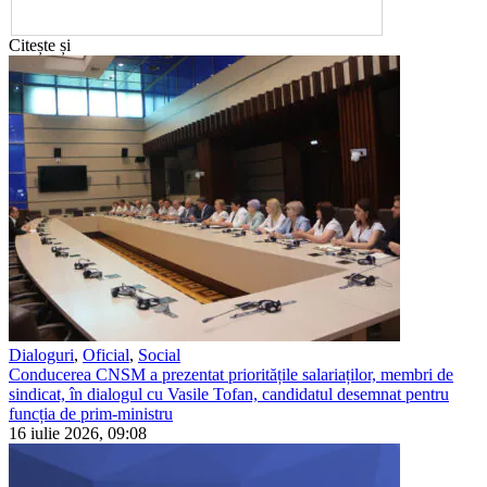
Citește și
Dialoguri
,
Oficial
,
Social
Conducerea CNSM a prezentat prioritățile salariaților, membri de
sindicat, în dialogul cu Vasile Tofan, candidatul desemnat pentru
funcția de prim-ministru
16 iulie 2026, 09:08