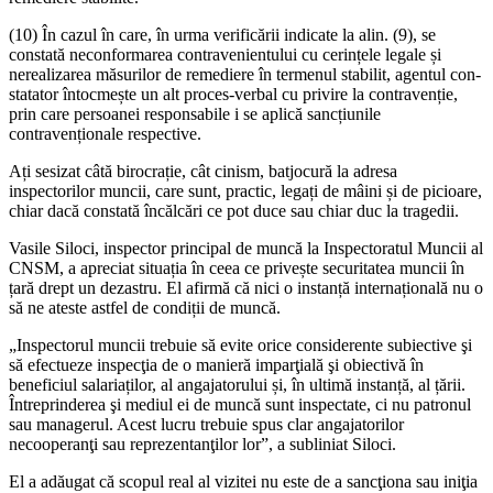
(10) În cazul în care, în urma verifică­rii indicate la alin. (9), se
constată necon­formarea contravenientului cu cerințele legale și
nerealizarea măsurilor de reme­diere în termenul stabilit, agentul con­
statator întocmește un alt proces-verbal cu privire la contravenție,
prin care per­soanei responsabile i se aplică sancțiunile
contravenționale respective.
Ați sesizat câtă birocrație, cât cinism, batjocură la adresa
inspectorilor muncii, care sunt, practic, legați de mâini și de pi­cioare,
chiar dacă constată încălcări ce pot duce sau chiar duc la tragedii.
Vasile Siloci, inspector principal de mun­că la Inspectoratul Muncii al
CNSM, a apre­ciat situația în ceea ce privește securitatea muncii în
țară drept un dezastru. El afirmă că nici o instanță internațională nu o
să ne ateste astfel de condiții de muncă.
„Inspectorul muncii trebuie să evite orice considerente subiective şi
să efec­tueze inspecţia de o manieră imparţia­lă şi obiectivă în
beneficiul salariaților, al angajatorului și, în ultimă instanță, al țării.
Întreprinderea şi mediul ei de muncă sunt inspectate, ci nu patronul
sau managerul. Acest lucru trebuie spus clar angajatorilor
necooperanţi sau reprezentanţilor lor”, a subliniat Siloci.
El a adăugat că scopul real al vizitei nu este de a sancţiona sau iniţia