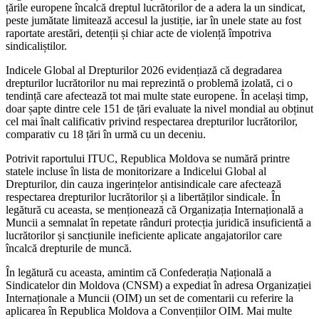
țările europene încalcă dreptul lucrătorilor de a adera la un sindicat,
peste jumătate limitează accesul la justiție, iar în unele state au fost
raportate arestări, detenții și chiar acte de violență împotriva
sindicaliștilor.
Indicele Global al Drepturilor 2026 evidențiază că degradarea
drepturilor lucrătorilor nu mai reprezintă o problemă izolată, ci o
tendință care afectează tot mai multe state europene. În același timp,
doar șapte dintre cele 151 de țări evaluate la nivel mondial au obținut
cel mai înalt calificativ privind respectarea drepturilor lucrătorilor,
comparativ cu 18 țări în urmă cu un deceniu.
Potrivit raportului ITUC, Republica Moldova se numără printre
statele incluse în lista de monitorizare a Indicelui Global al
Drepturilor, din cauza ingerințelor antisindicale care afectează
respectarea drepturilor lucrătorilor și a libertăților sindicale. În
legătură cu aceasta, se menționează că Organizația Internațională a
Muncii a semnalat în repetate rânduri protecția juridică insuficientă a
lucrătorilor și sancțiunile ineficiente aplicate angajatorilor care
încalcă drepturile de muncă.
În legătură cu aceasta, amintim că Confederația Națională a
Sindicatelor din Moldova (CNSM) a expediat în adresa Organizației
Internaționale a Muncii (OIM) un set de comentarii cu referire la
aplicarea în Republica Moldova a Convențiilor OIM. Mai multe