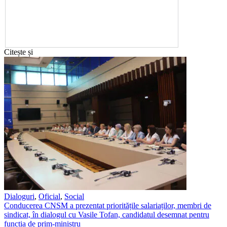
Citește și
Dialoguri
,
Oficial
,
Social
Conducerea CNSM a prezentat prioritățile salariaților, membri de
sindicat, în dialogul cu Vasile Tofan, candidatul desemnat pentru
funcția de prim-ministru