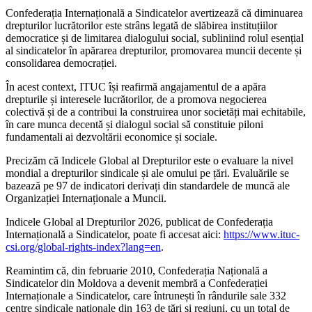
Confederația Internațională a Sindicatelor avertizează că diminuarea
drepturilor lucrătorilor este strâns legată de slăbirea instituțiilor
democratice și de limitarea dialogului social, subliniind rolul esențial
al sindicatelor în apărarea drepturilor, promovarea muncii decente și
consolidarea democrației.
În acest context, ITUC își reafirmă angajamentul de a apăra
drepturile și interesele lucrătorilor, de a promova negocierea
colectivă și de a contribui la construirea unor societăți mai echitabile,
în care munca decentă și dialogul social să constituie piloni
fundamentali ai dezvoltării economice și sociale.
Precizăm că Indicele Global al Drepturilor este o evaluare la nivel
mondial a drepturilor sindicale și ale omului pe țări. Evaluările se
bazează pe 97 de indicatori derivați din standardele de muncă ale
Organizației Internaționale a Muncii.
Indicele Global al Drepturilor 2026, publicat de Confederația
Internațională a Sindicatelor, poate fi accesat aici:
https://www.ituc-
csi.org/global-rights-index?lang=en
.
Reamintim că, din februarie 2010, Confederația Națională a
Sindicatelor din Moldova a devenit membră a Confederației
Internaționale a Sindicatelor, care întrunești în rândurile sale 332
centre sindicale naționale din 163 de ţări și regiuni, cu un total de