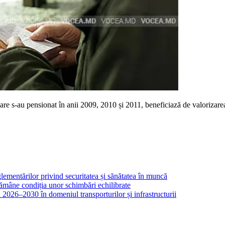
re s-au pensionat în anii 2009, 2010 și 2011, beneficiază de valorizarea p
ementărilor privind securitatea și sănătatea în muncă
 rămâne condiția unor schimbări echilibrate
2026–2030 în domeniul transporturilor și infrastructurii