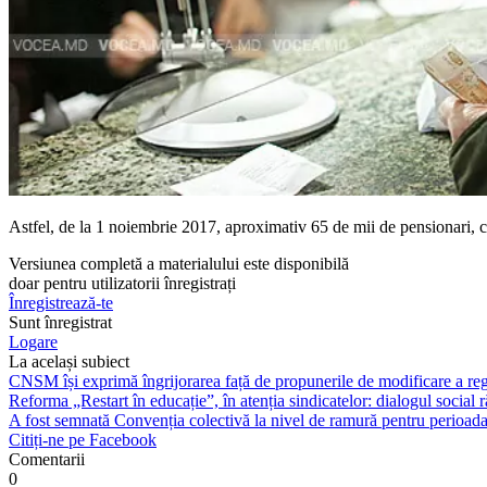
Astfel, de la 1 noiembrie 2017, aproximativ 65 de mii de pensi­onari, ca
Versiunea completă a materialului este disponibilă
doar pentru utilizatorii înregistrați
Înregistrează-te
Sunt înregistrat
Logare
La același subiect
CNSM își exprimă îngrijorarea față de propunerile de modificare a regl
Reforma „Restart în educație”, în atenția sindicatelor: dialogul social
A fost semnată Convenția colectivă la nivel de ramură pentru perioada 
Citiți-ne pe Facebook
Comentarii
0