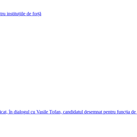
ru instituțiile de forță
cat, în dialogul cu Vasile Tofan, candidatul desemnat pentru funcția de