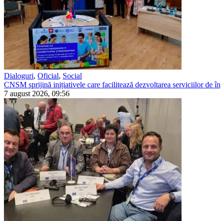
Dialoguri
,
Oficial
,
Social
CNSM sprijină inițiativele care facilitează dezvoltarea serviciilor de îng
7 august 2026, 09:56