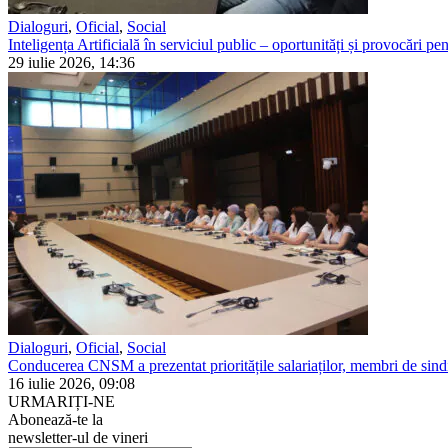
Dialoguri
,
Oficial
,
Social
Inteligența Artificială în serviciul public – oportunități și provocări pent
29 iulie 2026, 14:36
Dialoguri
,
Oficial
,
Social
Conducerea CNSM a prezentat prioritățile salariaților, membri de sindi
16 iulie 2026, 09:08
URMARIȚI-NE
Abonează-te la
newsletter-ul de vineri