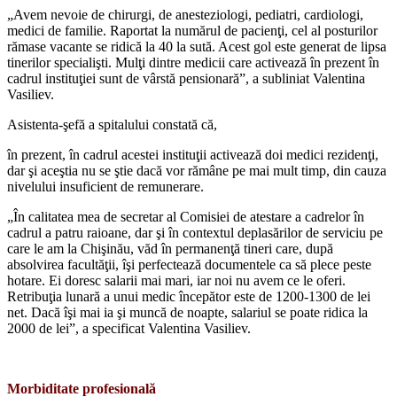
„Avem nevoie de chirurgi, de anestezio­logi, pediatri, cardiologi,
medici de familie. Raportat la numărul de pacienţi, cel al pos­turilor
rămase vacante se ridică la 40 la sută. Acest gol este generat de lipsa
tinerilor spe­cialişti. Mulţi dintre medicii care activează în prezent în
cadrul instituţiei sunt de vârstă pensionară”, a subliniat Valentina
Vasiliev.
Asistenta-şefă a spitalului constată că,
în prezent, în cadrul acestei instituţii activează doi medici rezidenţi,
dar şi aceştia nu se ştie dacă vor rămâne pe mai mult timp, din cau­za
nivelului insuficient de remunerare.
„În calitatea mea de secretar al Comisi­ei de atestare a cadrelor în
cadrul a patru raioane, dar şi în contextul deplasărilor de serviciu pe
care le am la Chişinău, văd în permanenţă tineri care, după
absolvirea facultăţii, îşi perfectează documentele ca să plece peste
hotare. Ei doresc salarii mai mari, iar noi nu avem ce le oferi.
Retribuţia lunară a unui medic începător este de 1200-1300 de lei
net. Dacă îşi mai ia şi muncă de noapte, salariul se poate ridica la
2000 de lei”, a specificat Valentina Vasiliev.
Morbiditate profesională