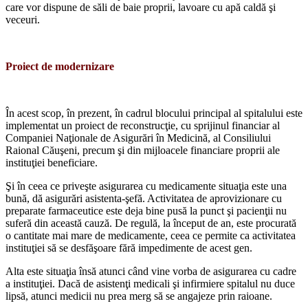
care vor dispune de săli de baie proprii, lavoare cu apă caldă şi
veceuri.
Proiect de modernizare
În acest scop, în prezent, în cadrul blocu­lui principal al spitalului este
implementat un proiect de reconstrucţie, cu sprijinul fi­nanciar al
Companiei Naţionale de Asigurări în Medicină, al Consiliului
Raional Căuşeni, precum şi din mijloacele financiare proprii ale
instituţiei beneficiare.
Şi în ceea ce priveşte asigurarea cu me­dicamente situaţia este una
bună, dă asigu­rări asistenta-şefă. Activitatea de aprovizi­onare cu
preparate farmaceutice este deja bine pusă la punct şi pacienţii nu
suferă din această cauză. De regulă, la început de an, este procurată
o cantitate mai mare de me­dicamente, ceea ce permite ca activitatea
in­stituţiei să se desfăşoare fără impedimente de acest gen.
Alta este situaţia însă atunci când vine vorba de asigurarea cu cadre
a instituţiei. Dacă de asistenţi medicali şi infirmiere spi­talul nu duce
lipsă, atunci medicii nu prea merg să se angajeze prin raioane.