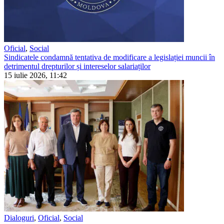
Oficial
,
Social
Sindicatele condamnă tentativa de modificare a legislației muncii în
detrimentul drepturilor și intereselor salariaților
15 iulie 2026, 11:42
Dialoguri
,
Oficial
,
Social