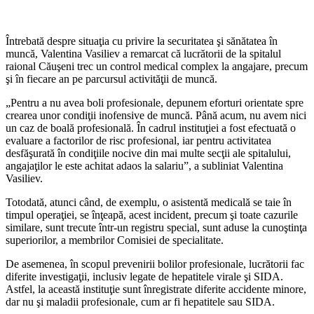
Întrebată despre situaţia cu privire la se­curitatea şi sănătatea în
muncă, Valentina Vasiliev a remarcat că lucrătorii de la spita­lul
raional Căuşeni trec un control medical complex la angajare, precum
şi în fiecare an pe parcursul activităţii de muncă.
„Pentru a nu avea boli profesionale, de­punem eforturi orientate spre
crearea unor condiţii inofensive de muncă. Până acum, nu avem nici
un caz de boală profesională. În cadrul instituţiei a fost efectuată o
eva­luare a factorilor de risc profesional, iar pentru activitatea
desfăşurată în condiţiile nocive din mai multe secţii ale spitalului,
angajaţilor le este achitat adaos la salariu”, a subliniat Valentina
Vasiliev.
Totodată, atunci când, de exemplu, o asistentă medicală se taie în
timpul opera­ţiei, se înţeapă, acest incident, precum şi toate cazurile
similare, sunt trecute într-un registru special, sunt aduse la cunoştinţa
superiorilor, a membrilor Comisiei de spe­cialitate.
De asemenea, în scopul prevenirii bolilor profesionale, lucrătorii fac
diferite investi­gaţii, inclusiv legate de hepatitele virale şi SIDA.
Astfel, la această instituţie sunt în­registrate diferite accidente minore,
dar nu şi maladii profesionale, cum ar fi hepatitele sau SIDA.