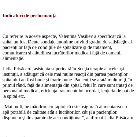
Indicatori de performanţă
Cu referire la aceste aspecte, Valentina Vasiliev a specificat că la
spital au fost făcute sondaje anonime privind gradul de satisfac­ţie al
pacienţilor faţă de condiţiile de spita­lizare şi de tratament,
comunicarea şi atitu­dinea lucrătorilor medicali faţă de oameni,
alimentaţie.
Lidia Prisăcaru, asistenta superioară în Secţia terapie a aceleiaşi
instituţii, a adăugat că cele mai multe reacţii din partea pacien­ţilor
spitalului au fost bune şi foarte bune. Pacienţii se arată mulţumiţi, în
primul rând, faţă de alimentaţia din spital, felul în care sunt trataţi de
personalul medical, eficienţa tratamentului acordat, lenjeria de pat de
la spital etc.
„Mai mult, ne mândrim cu faptul că este asigurată alimentarea cu
apă potabilă de ca­litate atât a lucrătorilor, cât şi a pacienţilor,
dispunem şi de aparate de aer condiţionat”, a afirmat Lidia Prisăcaru.