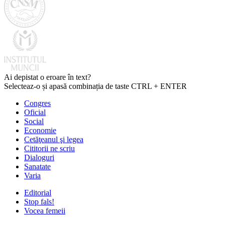
Ai depistat o eroare în text?
Selecteaz-o și apasă combinația de taste CTRL + ENTER
Congres
Oficial
Social
Economie
Cetăţeanul şi legea
Cititorii ne scriu
Dialoguri
Sanatate
Varia
Editorial
Stop fals!
Vocea femeii