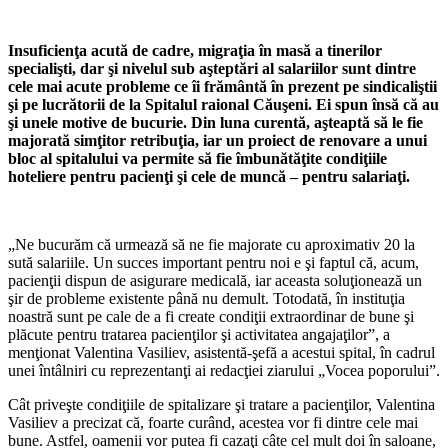
Insuficienţa acută de cadre, migraţia în masă a tinerilor
specialişti, dar şi nivelul sub aşteptări al salariilor sunt dintre
cele mai acute probleme ce îi frământă în prezent pe sindicaliştii
şi pe lucrătorii de la Spitalul raional Căuşeni. Ei spun însă că au
şi unele motive de bucurie. Din luna curentă, aşteaptă să le fie
majorată simţitor retribuţia, iar un proiect de renovare a unui
bloc al spitalului va permite să fie îmbunătăţite condiţiile
hoteliere pentru pacienţi şi cele de muncă – pentru salariaţi.
„Ne bucurăm că urmează să ne fie majo­rate cu aproximativ 20 la
sută salariile. Un succes important pentru noi e şi faptul că, acum,
pacienţii dispun de asigurare medi­cală, iar aceasta soluţionează un
şir de pro­bleme existente până nu demult. Totodată, în instituţia
noastră sunt pe cale de a fi cre­ate condiţii extraordinar de bune şi
plăcute pentru tratarea pacienţilor şi activitatea an­gajaţilor”, a
menţionat Valentina Vasiliev, asistentă-şefă a acestui spital, în cadrul
unei întâlniri cu reprezentanţi ai redacţiei ziaru­lui „Vocea poporului”.
Cât priveşte condiţiile de spitalizare şi tratare a pacienţilor, Valentina
Vasiliev a precizat că, foarte curând, acestea vor fi din­tre cele mai
bune. Astfel, oamenii vor putea fi cazaţi câte cel mult doi în saloane,