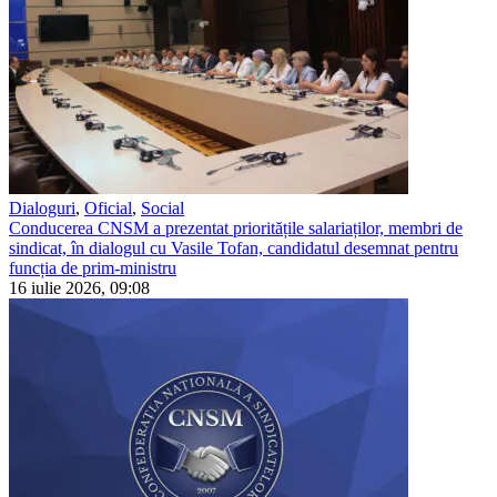
Dialoguri
,
Oficial
,
Social
Conducerea CNSM a prezentat prioritățile salariaților, membri de
sindicat, în dialogul cu Vasile Tofan, candidatul desemnat pentru
funcția de prim-ministru
16 iulie 2026, 09:08