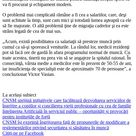
va fi procurat şi echipament mo­dern.
O problemă mai complicată rămâne a fi cea a salariilor, care, deşi
sunt achitate la timp, sunt cam mici şi totodată lumea aş­teaptă ca ele
să fie majorate. O altă proble­mă ţine de migraţia cadrelor şi ea este
strâns legată de cea de mai sus.
„Acum, există posibilitatea ca salariaţii să presteze muncă prin
cumul ca să-şi sporeas­că veniturile. La rândul lor, medicii rezidenţi
pot să facă ore de gardă în afara programului normal de muncă. Cu
toate acestea, tinerii nu prea vin să se angajeze la spitalul raional. În
consecinţă, vârsta medie a medicilor este în prezent de 50-55 de ani,
iar insuficienţa de specialişti este de aproximativ 70 de per­soane”, a
concluzionat Victor Vasian.
La același subiect
CNSM sprijină inițiativele care facilitează dezvoltarea serviciilor de
îngrijire a copiilor și concilierea vieții profesionale cu cea de familie
Inteligența Artificială în serviciul public – oportunități și provocări
pentru instituțiile de forță
CNSM își exprimă îngrijorarea față de propunerile de modificare a
reglementărilor privind securitatea și sănătatea în muncă
Citiți-ne pe Facebook