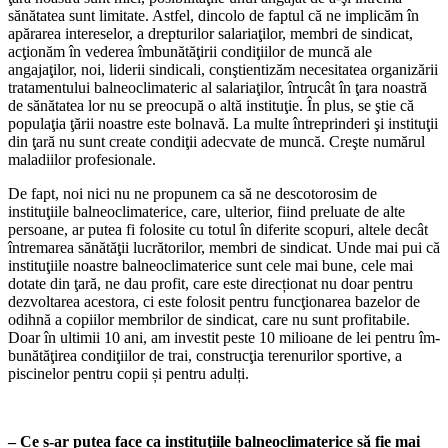
sănătatea sunt limitate. Astfel, dincolo de faptul că ne implicăm în
apărarea intere­selor, a drepturilor salariaţilor, membri de sindicat,
acţionăm în vederea îmbunătăţirii condiţiilor de muncă ale
angajaţilor, noi, liderii sindicali, conştientizăm necesitatea organizării
tratamentului balneoclimateric al salariaţilor, întrucât în ţara noastră
de sănătatea lor nu se preocupă o altă institu­ţie. În plus, se ştie că
populaţia ţării noas­tre este bolnavă. La multe întreprinderi şi instituţii
din ţară nu sunt create condiţii adecvate de muncă. Creşte numărul
mala­diilor profesionale.
De fapt, noi nici nu ne propunem ca să ne descotorosim de
instituţiile balneoclima­terice, care, ulterior, fiind preluate de alte
persoane, ar putea fi folosite cu totul în di­ferite scopuri, altele decât
întremarea sănă­tăţii lucrătorilor, membri de sindicat. Unde mai pui că
instituţiile noastre balneoclima­terice sunt cele mai bune, cele mai
dotate din ţară, ne dau profit, care este direcționat nu doar pentru
dezvoltarea acestora, ci este folosit pentru funcţionarea bazelor de
odih­nă a copiilor membrilor de sindicat, care nu sunt profitabile.
Doar în ultimii 10 ani, am investit peste 10 milioane de lei pentru îm­
bunătăţirea condiţiilor de trai, construcţia terenurilor sportive, a
piscinelor pentru co­pii și pentru adulți.
– Ce s-ar putea face ca instituţiile balneoclimaterice să fie mai