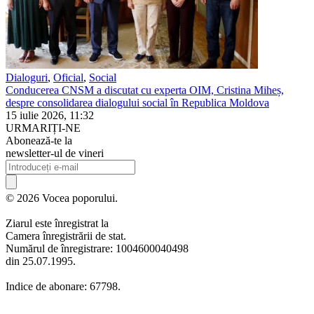
Dialoguri
,
Oficial
,
Social
Conducerea CNSM a discutat cu experta OIM, Cristina Miheș,
despre consolidarea dialogului social în Republica Moldova
15 iulie 2026, 11:32
URMARIȚI-NE
Abonează-te la
newsletter-ul de vineri
© 2026 Vocea poporului.
Ziarul este înregistrat la
Camera înregistrării de stat.
Numărul de înregistrare: 1004600040498
din 25.07.1995.
Indice de abonare: 67798.