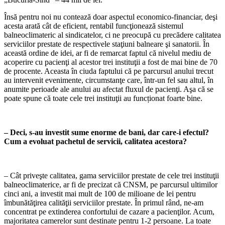
Însă pentru noi nu contează doar aspec­tul economico-financiar, deşi
acesta arată cât de eficient, rentabil funcţionează siste­mul
balneoclimateric al sindicatelor, ci ne preocupă cu precădere calitatea
serviciilor prestate de respectivele staţiuni balneare şi sanatorii. În
această ordine de idei, ar fi de remarcat faptul că nivelul mediu de
aco­perire cu pacienţi al acestor trei instituţii a fost de mai bine de 70
de procente. Aceasta în ciuda faptului că pe parcursul anului tre­cut
au intervenit evenimente, circumstanţe care, într-un fel sau altul, în
anumite peri­oade ale anului au afectat fluxul de pacienţi. Aşa că se
poate spune că toate cele trei in­stituţii au funcționat foarte bine.
– Deci, s-au investit sume enorme de bani, dar care-i efectul?
Cum a evo­luat pachetul de servicii, calitatea acestora?
– Cât priveşte calitatea, gama serviciilor prestate de cele trei instituţii
balneoclima­terice, ar fi de precizat că CNSM, pe parcur­sul ultimilor
cinci ani, a investit mai mult de 100 de milioane de lei pentru
îmbună­tăţirea calităţii serviciilor prestate. În pri­mul rând, ne-am
concentrat pe extinderea confortului de cazare a pacienţilor. Acum,
majoritatea camerelor sunt destinate pen­tru 1-2 persoane. La toate