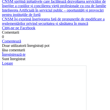
CNSM sprijină inițiativele care facilitează dezvoltarea serviciilor de
îngrijire a copiilor și concilierea vieții profesionale cu cea de familie
Inteligența Artificială în serviciul public – oportunități și provocări
pentru instituțiile de forță
CNSM își exprimă îngrijorarea față de propunerile de modificare a
reglementărilor privind securitatea și sănătatea în muncă
Citiți-ne pe Facebook
Comentarii
0
Comentează
Doar utilizatorii înregistrați pot
lăsa comentarii
Înregistrează-te
Sunt înregistrat
Logare