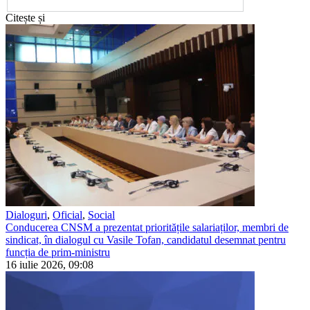
Citește și
Dialoguri
,
Oficial
,
Social
Conducerea CNSM a prezentat prioritățile salariaților, membri de
sindicat, în dialogul cu Vasile Tofan, candidatul desemnat pentru
funcția de prim-ministru
16 iulie 2026, 09:08