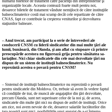
numărul biletelor de tratament către pacienţii din întreprinderi­le şi
organizațiile locale. Aceasta contează foarte mult pentru noi,
deoarece biletele de tratament vândute nemijlocit de către insti­tuţiile
balneoclimaterice costă mai scump decât cele repartizate de către
CNAS, fapt ce contribuie la creşterea veniturilor şi dez­voltarea
staţiunilor balneare.
– Anul trecut, am participat la o se­rie de întrevederi ale
conducerii CNSM cu liderii sindicatelor din mai multe ţări ale
lumii, bunăoară, din Olanda, şi am aflat cu stupoare că printre
preocupările acestora nu fi­gurează grija pentru sănătatea sa­
lariaţilor. Nici chiar sindicatele din cele mai dezvoltate ţări nu
dispun de un sistem de instituţii balneoclima­terice. Nu
reprezintă acestea o pova­ră pentru CNSM?
– Sistemul de instituţii balneoclimate­rice nu reprezintă o povară
pentru sindi­catele din Moldova. Or, trebuie să avem în vedere faptul
că condiţiile de trai, de muncă ale angajaţilor din ţări dezvoltate,
precum Olanda, sunt net superioare celor de la noi şi, de aceea,
sindicatele din multe ţări nici nu dispun de astfel de instituţii. Orice
am zice, noi avem nevoie de ele, deoarece sala­riile lucrătorilor din
ţara noastră sunt mici, posibilităţile unui angajat de a-şi întrema