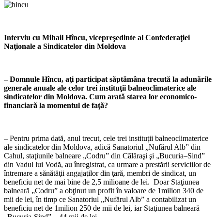
Interviu cu Mihail Hîncu, vicepreşedinte al Confederaţiei
Naţionale a Sindicatelor din Moldova
– Domnule Hîncu, aţi participat săp­tămâna trecută la adunările
gene­rale anuale ale celor trei instituţii balneoclimaterice ale
sindicatelor din Moldova. Cum arată starea lor economico-
financiară la momentul de faţă?
– Pentru prima dată, anul trecut, cele trei instituţii balneoclimaterice
ale sindicate­lor din Moldova, adică Sanatoriul „Nufărul Alb” din
Cahul, staţiunile balneare „Codru” din Călăraşi şi „Bucuria–Sind”
din Vadul lui Vodă, au înregistrat, ca urmare a prestării serviciilor de
întremare a sănătăţii angaja­ţilor din ţară, membri de sindicat, un
bene­ficiu net de mai bine de 2,5 milioane de lei. Doar Staţiunea
balneară „Codru” a obţinut un profit în valoare de 1milion 340 de
mii de lei, în timp ce Sanatoriul „Nufărul Alb” a contabilizat un
beneficiu net de 1milion 250 de mii de lei, iar Staţiunea balneară
„Bucu­ria-Sind” – 44 mii de lei.