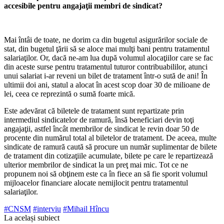
accesi­bile pentru angajaţii membri de sin­dicat?
Mai întâi de toate, ne dorim ca din bu­getul asigurărilor sociale de
stat, din buge­tul ţării să se aloce mai mulţi bani pentru tratamentul
salariaţilor. Or, dacă ne-am lua după volumul alocaţiilor care se fac
din aceste surse pentru tratamentul tutu­ror contribuabililor, atunci
unui salariat i-ar reveni un bilet de tratament într-o sută de ani! În
ultimii doi ani, statul a alocat în acest scop doar 30 de milioane de
lei, ceea ce reprezintă o sumă foarte mică.
Este adevărat că biletele de tratament sunt repartizate prin
intermediul sindi­catelor de ramură, însă beneficiari devin toţi
angajaţii, astfel încât membrilor de sindicat le revin doar 50 de
procente din numărul total al biletelor de tratament. De aceea, multe
sindicate de ramură caută să procure un număr suplimentar de bilete
de tratament din cotizaţiile acumulate, bilete pe care le repartizează
ulterior membrilor de sindicat la un preţ mai mic. Tot ce ne
propunem noi să obţinem este ca în fiece an să fie sporit volumul
mijloacelor finan­ciare alocate nemijlocit pentru tratamentul
salariaţilor.
#CNSM
#interviu
#Mihail Hîncu
La același subiect