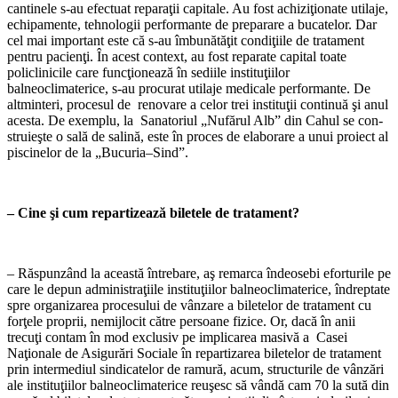
cantinele s-au efectuat reparaţii capitale. Au fost achi­ziţionate utilaje,
echipamente, tehnologii performante de preparare a bucatelor. Dar
cel mai important este că s-au îmbunătăţit condiţiile de tratament
pentru pacienţi. În acest context, au fost reparate capital toate
policlinicile care funcţionează în sediile in­stituţiilor
balneoclimaterice, s-au procurat utilaje medicale performante. De
altmin­teri, procesul de renovare a celor trei insti­tuţii continuă şi anul
acesta. De exemplu, la Sanatoriul „Nufărul Alb” din Cahul se con­
struieşte o sală de salină, este în proces de elaborare a unui proiect al
piscinelor de la „Bucuria–Sind”.
– Cine şi cum repartizează biletele de tratament?
– Răspunzând la această întrebare, aş re­marca îndeosebi eforturile pe
care le depun administraţiile instituţiilor balneoclimate­rice, îndreptate
spre organizarea procesului de vânzare a biletelor de tratament cu
forţele proprii, nemijlocit către persoane fizice. Or, dacă în anii
trecuţi contam în mod exclusiv pe implicarea masivă a Casei
Naţionale de Asigurări Sociale în repartizarea biletelor de tratament
prin intermediul sindicatelor de ramură, acum, structurile de vânzări
ale in­stituţiilor balneoclimaterice reuşesc să vân­dă cam 70 la sută din