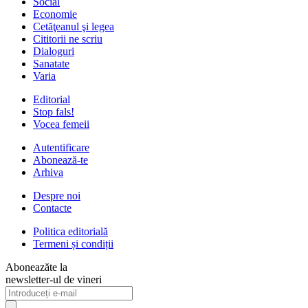
Social
Economie
Cetăţeanul şi legea
Cititorii ne scriu
Dialoguri
Sanatate
Varia
Editorial
Stop fals!
Vocea femeii
Autentificare
Abonează-te
Arhiva
Despre noi
Contacte
Politica editorială
Termeni și condiții
Aboneazăte la
newsletter-ul de vineri