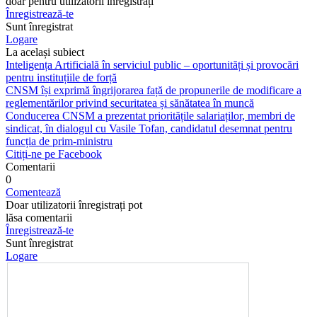
doar pentru utilizatorii înregistrați
Înregistrează-te
Sunt înregistrat
Logare
La același subiect
Inteligența Artificială în serviciul public – oportunități și provocări
pentru instituțiile de forță
CNSM își exprimă îngrijorarea față de propunerile de modificare a
reglementărilor privind securitatea și sănătatea în muncă
Conducerea CNSM a prezentat prioritățile salariaților, membri de
sindicat, în dialogul cu Vasile Tofan, candidatul desemnat pentru
funcția de prim-ministru
Citiți-ne pe Facebook
Comentarii
0
Comentează
Doar utilizatorii înregistrați pot
lăsa comentarii
Înregistrează-te
Sunt înregistrat
Logare