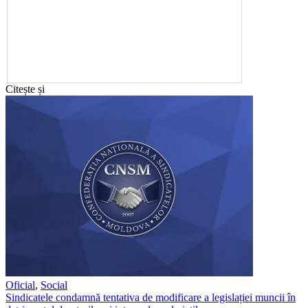
Citește și
Oficial
,
Social
Sindicatele condamnă tentativa de modificare a legislației muncii în