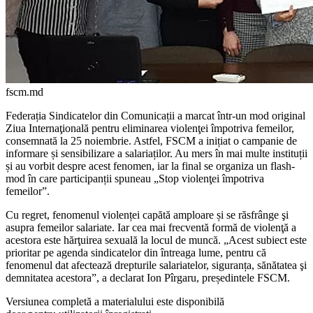
fscm.md
Federația Sindicatelor din Comunicații a marcat într-un mod original
Ziua In­ternaţională pentru eliminarea violen­ţei împotriva femeilor,
consemnată la 25 noiembrie. Astfel, FSCM a inițiat o campanie de
informare și sensibiliza­re a salariaților. Au mers în mai multe instituții
și au vorbit despre acest feno­men, iar la final se organiza un flash­
mod în care participanții spuneau „Stop violenţei împotriva
femeilor”.
Cu regret, fenomenul violenței capătă amploare și se răsfrânge şi
asupra femeilor salariate. Iar cea mai frecventă formă de vi­olenţă a
acestora este hărţuirea sexuală la locul de muncă. „Acest subiect este
prioritar pe agenda sindicatelor din întreaga lume, pentru că
fenomenul dat afectează drep­turile salariatelor, siguranța, sănătatea şi
demnitatea acestora”, a declarat Ion Pîrgaru, președintele FSCM.
Versiunea completă a materialului este disponibilă