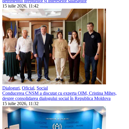
detrimentul drepturilor și intereselor salariaților
15 iulie 2026, 11:42
Dialoguri
,
Oficial
,
Social
Conducerea CNSM a discutat cu experta OIM, Cristina Miheș,
despre consolidarea dialogului social în Republica Moldova
15 iulie 2026, 11:32