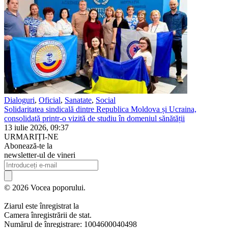
Dialoguri
,
Oficial
,
Sanatate
,
Social
Solidaritatea sindicală dintre Republica Moldova și Ucraina,
consolidată printr-o vizită de studiu în domeniul sănătății
13 iulie 2026, 09:37
URMARIȚI-NE
Abonează-te la
newsletter-ul de vineri
© 2026 Vocea poporului.
Ziarul este înregistrat la
Camera înregistrării de stat.
Numărul de înregistrare: 1004600040498