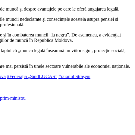
de muncă și despre avantajele pe care le oferă angaja­rea legală.
rile muncii ne­declarate și consecințele acesteia asupra pensiei și
profesi­onală.
te și în combaterea muncii „la negru”. De asemenea, a evidențiat
țiilor de mun­că în Republica Moldova.
aptul că „munca legală înseamnă un viitor sigur, protecție socială,
are mai persistă în unele sectoare vulnerabile ale economiei naționale.
ova
#Federația „SindLUCAS”
#raionul Strășeni
 prim-ministru