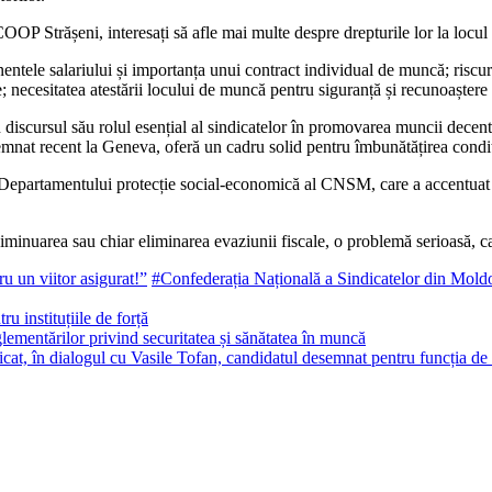
 Strășeni, interesați să afle mai multe despre drepturi­le lor la locul 
ponentele salariului și importanța unui contract individu­al de muncă; riscu
e; necesitatea atestării locului de muncă pentru siguranță și recunoaștere 
iscursul său rolul esențial al sindicatelor în promovarea muncii decen
at recent la Ge­neva, oferă un cadru solid pentru îmbunătățirea condi
 Departamentului protecție social-economică al CNSM, care a accentuat f
minuarea sau chiar eli­minarea evaziunii fiscale, o pro­blemă serioasă, c
 un viitor asigurat!”
#Confederația Națională a Sindicatelor din Mold
ru instituțiile de forță
ementărilor privind securitatea și sănătatea în muncă
cat, în dialogul cu Vasile Tofan, candidatul desemnat pentru funcția de