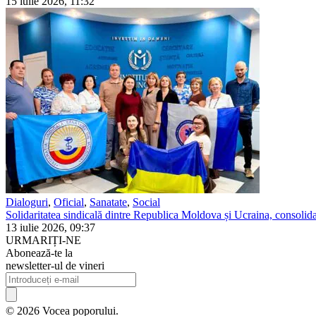
15 iulie 2026, 11:32
Dialoguri
,
Oficial
,
Sanatate
,
Social
Solidaritatea sindicală dintre Republica Moldova și Ucraina, consolidat
13 iulie 2026, 09:37
URMARIȚI-NE
Abonează-te la
newsletter-ul de vineri
© 2026 Vocea poporului.