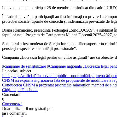
La eveniment au participat 25 de membri de sindicat din ca­drul URECOOP
În cadrul activității, participanții au fost informați cu privi­re la: com
protecției sociale; tipurile de concedii și indemnizații prevăzute de leg
Diana Romanciuc, președinta Federației „SindLUCAS”, a subli­niat în d
faptul că noul Program de Țară pentru Muncă Decentă 2025–2027, semn
Seminarul a fost moderat de Sergiu Iurcu, consilier superior în cadrul
pensie și respectarea demnității profesionale”.
Campania „Lucrează legal pentru un viitor asigurat!” are ca obiectiv di
#campanie de sensibili­zare
#Campanie națională „Lucrează legal pentru
La același subiect
Inteligența Artificială în serviciul public – oportunități și provocări pent
CNSM își exprimă îngrijorarea față de propunerile de modificare a regl
Conducerea CNSM a prezentat prioritățile salariaților, membri de sindi
Citiți-ne pe Facebook
Comentarii
0
Comentează
Doar utilizatorii înregistrați pot
lăsa comentarii