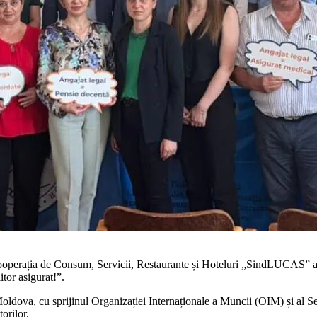
ooperația de Con­sum, Servicii, Restaurante și Hoteluri „SindLUCAS” a org
tor asigurat!”.
oldova, cu sprijinul Organizației Internaționale a Mun­cii (OIM) și al S
orilor.