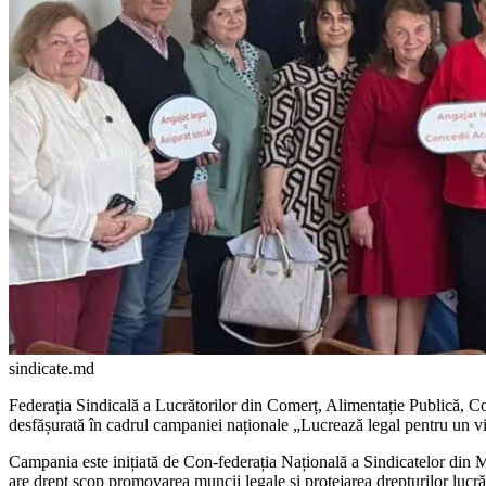
sindicate.md
Federația Sindicală a Lucrăto­rilor din Comerț, Alimentație Publică, C
desfășurată în cadrul campa­niei naționale „Lucrează legal pentru un vii
Campania este inițiată de Con-federația Națională a Sindicatelor din M
are drept scop promovarea muncii legale și pro­tejarea drepturilor lucrăt