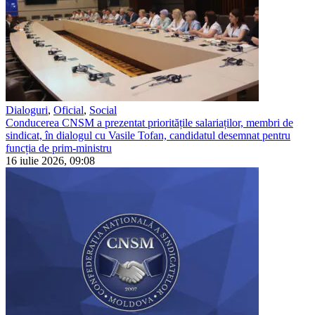
Dialoguri
,
Oficial
,
Social
Conducerea CNSM a prezentat prioritățile salariaților, membri de
sindicat, în dialogul cu Vasile Tofan, candidatul desemnat pentru
funcția de prim-ministru
16 iulie 2026, 09:08