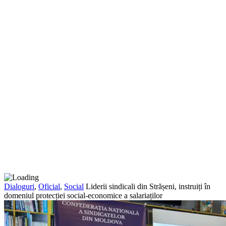
Dialoguri
,
Oficial
,
Social
Liderii sindicali din Strășeni, instruiți în
domeniul protecției social-economice a salariaților