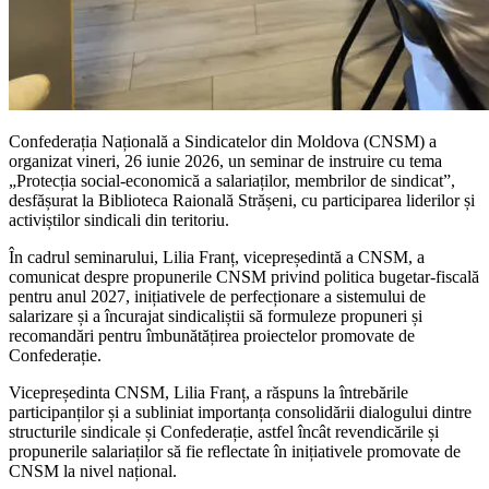
Confederația Națională a Sindicatelor din Moldova (CNSM) a
organizat vineri, 26 iunie 2026, un seminar de instruire cu tema
„Protecția social-economică a salariaților, membrilor de sindicat”,
desfășurat la Biblioteca Raională Strășeni, cu participarea liderilor și
activiștilor sindicali din teritoriu.
În cadrul seminarului, Lilia Franț, vicepreședintă a CNSM, a
comunicat despre propunerile CNSM privind politica bugetar-fiscală
pentru anul 2027, inițiativele de perfecționare a sistemului de
salarizare și a încurajat sindicaliștii să formuleze propuneri și
recomandări pentru îmbunătățirea proiectelor promovate de
Confederație.
Vicepreședinta CNSM, Lilia Franț, a răspuns la întrebările
participanților și a subliniat importanța consolidării dialogului dintre
structurile sindicale și Confederație, astfel încât revendicările și
propunerile salariaților să fie reflectate în inițiativele promovate de
CNSM la nivel național.