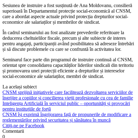
Sesiunea de instruire a fost susținută de Ana Moldovanu, consilieră
superioară în Departamentul protecție social-economică al CNSM,
care a abordat aspecte actuale privind protecția drepturilor social-
economice ale salariaților și membrilor de sindicat.
În cadrul seminarului au fost analizate prevederile referitoare la
deducerea cheltuielilor fiscale, precum și alte subiecte de interes
pentru angajați, participanții având posibilitatea să adreseze întrebări
și să discute problemele cu care se confruntă în activitatea lor.
Seminarul face parte din programul de instruire continuă al CNSM,
orientat spre consolidarea capacităților liderilor sindicali din teritoriu
și promovarea unei protecții eficiente a drepturilor și intereselor
social-economice ale salariaților, membri de sindicat.
La același subiect
CNSM sprijină inițiativele care facilitează dezvoltarea serviciilor de
îngrijire a copiilor și concilierea vieții profesionale cu cea de familie
Inteligența Artificială în serviciul public – oportunități și provocări
pentru instituțiile de forță
CNSM își exprimă îngrijorarea față de propunerile de modificare a
reglementărilor privind securitatea și sănătatea în muncă
Citiți-ne pe Facebook
Comentarii
0