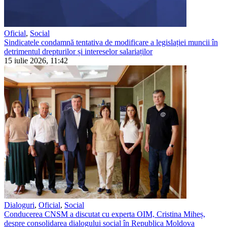
Oficial
,
Social
Sindicatele condamnă tentativa de modificare a legislației muncii în
detrimentul drepturilor și intereselor salariaților
15 iulie 2026, 11:42
Dialoguri
,
Oficial
,
Social
Conducerea CNSM a discutat cu experta OIM, Cristina Miheș,
despre consolidarea dialogului social în Republica Moldova