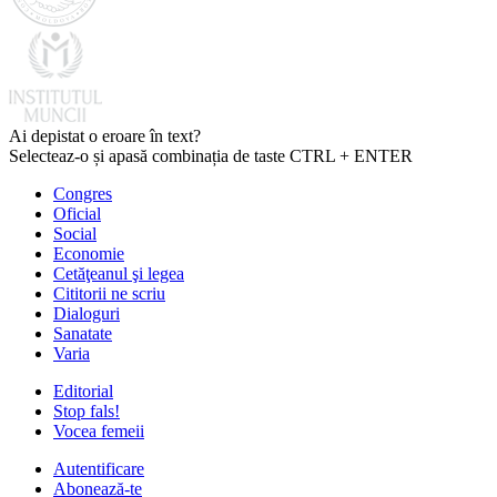
Ai depistat o eroare în text?
Selecteaz-o și apasă combinația de taste CTRL + ENTER
Congres
Oficial
Social
Economie
Cetăţeanul şi legea
Cititorii ne scriu
Dialoguri
Sanatate
Varia
Editorial
Stop fals!
Vocea femeii
Autentificare
Abonează-te