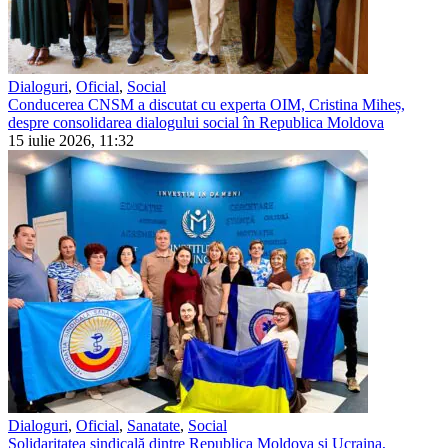
Dialoguri
,
Oficial
,
Social
Conducerea CNSM a discutat cu experta OIM, Cristina Miheș,
despre consolidarea dialogului social în Republica Moldova
15 iulie 2026, 11:32
Dialoguri
,
Oficial
,
Sanatate
,
Social
Solidaritatea sindicală dintre Republica Moldova și Ucraina,