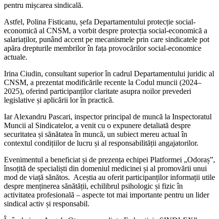
pentru mișcarea sin­dicală.
Astfel, Polina Fisticanu, șefa Departamen­tului protecție social-
economică al CNSM, a vorbit despre protecția social-economică a
salariaților, punând accent pe mecanisme­le prin care sindicatele pot
apăra drepturile membrilor în fața provocărilor social-econo­mice
actuale.
Irina Ciudin, consultant superior în cadrul Departamentului juridic al
CNSM, a pre­zentat modificările recente la Codul muncii (2024–
2025), oferind participanților claritate asupra noilor prevederi
legislative și aplicării lor în practică.
Iar Alexandru Pascari, inspector principal de muncă la Inspectoratul
Muncii al Sindicatelor, a venit cu o expunere detaliată despre
securitatea și sănătatea în muncă, un subiect mereu actual în
contextul condițiilor de lucru și al responsabilității an­gajatorilor.
Evenimentul a beneficiat și de prezența echipei Platformei „Odoraș”,
însoțită de specialiști din domeniul medicinei și al pro­movării unui
mod de viață sănătos. Aceștia au oferit participanților informații utile
des­pre menținerea sănătății, echilibrul psiholo­gic și fizic în
activitatea profesională – aspec­te tot mai importante pentru un lider
sindical activ și responsabil.