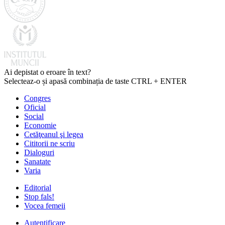
Ai depistat o eroare în text?
Selecteaz-o și apasă combinația de taste CTRL + ENTER
Congres
Oficial
Social
Economie
Cetăţeanul şi legea
Cititorii ne scriu
Dialoguri
Sanatate
Varia
Editorial
Stop fals!
Vocea femeii
Autentificare