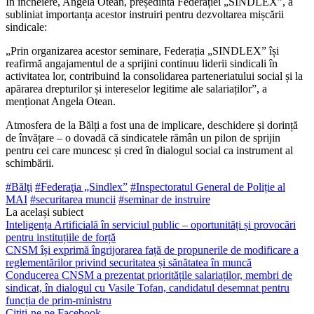
În încheiere, Angela Otean, președinta Federației „SINDLEX”, a
subliniat importanța acestor instruiri pentru dezvoltarea mișcării
sindicale:
„Prin organizarea acestor seminare, Federația „SINDLEX” își
reafirmă angajamen­tul de a sprijini continuu liderii sindicali în
activitatea lor, contribuind la consolidarea parteneriatului social și la
apărarea dreptu­rilor și intereselor legitime ale salariaților”, a
menționat Angela Otean.
Atmosfera de la Bălți a fost una de im­plicare, deschidere și dorință
de învățare – o dovadă că sindicatele rămân un pilon de sprijin
pentru cei care muncesc și cred în di­alogul social ca instrument al
schimbării.
#Bălţi
#Federaţia „Sindlex”
#Inspectoratul General de Poliție al
MAI
#securitarea muncii
#seminar de instruire
La același subiect
Inteligența Artificială în serviciul public – oportunități și provocări
pentru instituțiile de forță
CNSM își exprimă îngrijorarea față de propunerile de modificare a
reglementărilor privind securitatea și sănătatea în muncă
Conducerea CNSM a prezentat prioritățile salariaților, membri de
sindicat, în dialogul cu Vasile Tofan, candidatul desemnat pentru
funcția de prim-ministru
Citiți-ne pe Facebook