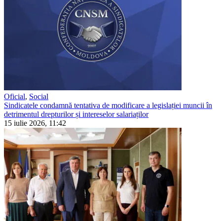
Oficial
,
Social
Sindicatele condamnă tentativa de modificare a legislației muncii în
detrimentul drepturilor și intereselor salariaților
15 iulie 2026, 11:42