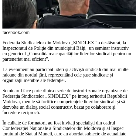
facebook.com
Federația Sindicatelor din Moldova „SINDLEX” a desfășurat, la
Inspectoratul de Poliție din municipiul Bălți, un seminar instructiv
cu genericul „Conso­lidarea capacităților liderilor sindicali pentru un
parteneriat mai eficient”.
La eveniment au participat lideri și activiști sindicali din mai multe
raioane din nordul țării, reprezentând cele șase sindicate și
organizații membre ale federației.
Seminarul face parte dintr-o serie de instruiri zonale organizate de
Federația Sindicatelor „SINDLEX” pe întreg terito­riul Republicii
Moldova, menite să fortifice competențele liderilor sindicali și să
dezvolte un dialog social constructiv, bazat pe cola­borare și
încredere reciprocă.
În calitate de formatori, au fost invitați specialiști din cadrul
Confederației Naționale a Sindicatelor din Moldova și al Inspec­
toratului de Stat al Muncii, care au abordat subiecte de actualitate