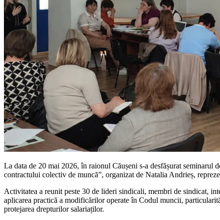
La data de 20 mai 2026, în raionul Căușeni s-a desfășurat seminarul de 
contractului colectiv de muncă”, organizat de Natalia Andrieș, repre
Activitatea a reunit peste 30 de lideri sindicali, membri de sindicat, i
aplicarea practică a modificărilor operate în Codul muncii, particularită
protejarea drepturilor salariaților.