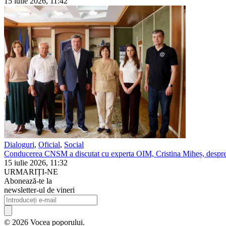
15 iulie 2026, 11:42
Dialoguri
,
Oficial
,
Social
Conducerea CNSM a discutat cu experta OIM, Cristina Miheș, despre 
15 iulie 2026, 11:32
URMARIȚI-NE
Abonează-te la
newsletter-ul de vineri
© 2026 Vocea poporului.