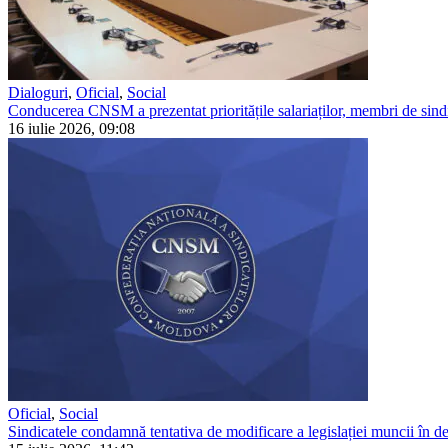
Dialoguri
,
Oficial
,
Social
Conducerea CNSM a prezentat prioritățile salariaților, membri de sindi
16 iulie 2026, 09:08
Oficial
,
Social
Sindicatele condamnă tentativa de modificare a legislației muncii în detr