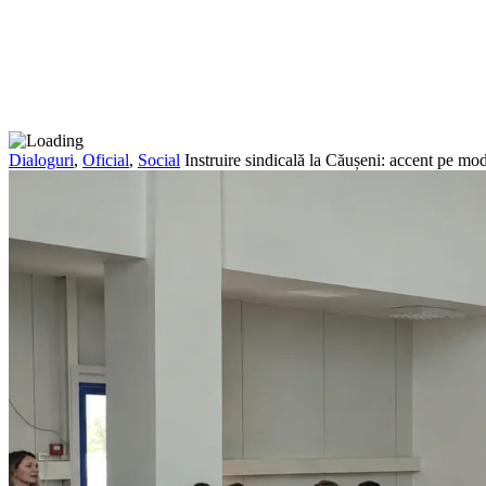
Dialoguri
,
Oficial
,
Social
Instruire sindicală la Căușeni: accent pe modi