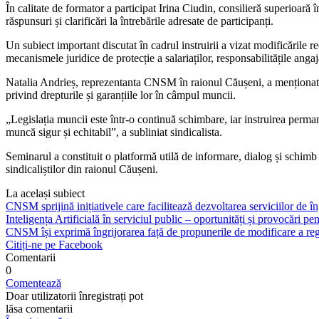
În calitate de formator a participat Irina Ciudin, consilieră superioară
răspunsuri și clarificări la întrebările adresate de participanți.
Un subiect important discutat în cadrul instruirii a vizat modificările re
mecanismele juridice de protecție a salariaților, responsabilitățile ang
Natalia Andrieș, reprezentanta CNSM în raionul Căușeni, a menționat că 
privind drepturile și garanțiile lor în câmpul muncii.
„Legislația muncii este într-o continuă schimbare, iar instruirea perman
muncă sigur și echitabil”, a subliniat sindicalista.
Seminarul a constituit o platformă utilă de informare, dialog și schimb 
sindicaliștilor din raionul Căușeni.
La același subiect
CNSM sprijină inițiativele care facilitează dezvoltarea serviciilor de îng
Inteligența Artificială în serviciul public – oportunități și provocări pent
CNSM își exprimă îngrijorarea față de propunerile de modificare a regl
Citiți-ne pe Facebook
Comentarii
0
Comentează
Doar utilizatorii înregistrați pot
lăsa comentarii