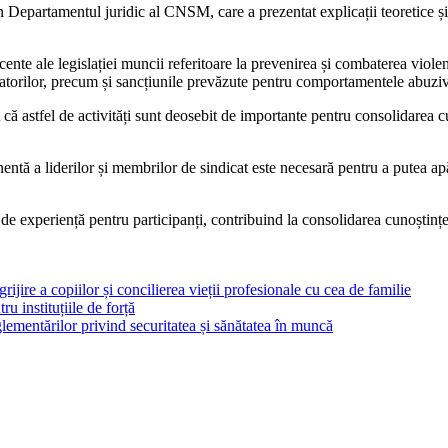
 în Departamentul juridic al CNSM, care a prezentat explicații teoretice ș
cente ale legislației muncii referitoare la prevenirea și combaterea violen
ajatorilor, precum și sancțiunile prevăzute pentru comportamentele abuzive
astfel de activități sunt deosebit de importante pentru consolidarea cuno
entă a liderilor și membrilor de sindicat este necesară pentru a putea ap
de experiență pentru participanți, contribuind la consolidarea cunoștințe
rijire a copiilor și concilierea vieții profesionale cu cea de familie
ru instituțiile de forță
ementărilor privind securitatea și sănătatea în muncă