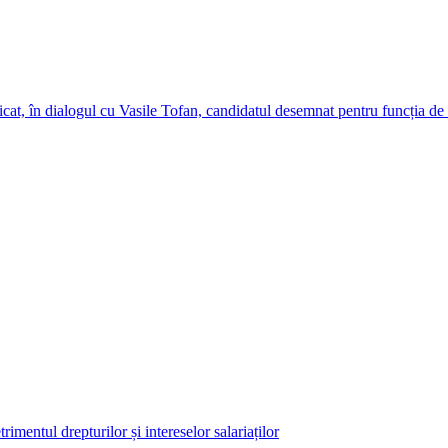
cat, în dialogul cu Vasile Tofan, candidatul desemnat pentru funcția de
imentul drepturilor și intereselor salariaților