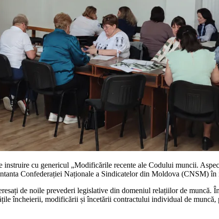
instruire cu genericul „Modificările recente ale Codului muncii. Aspecte
zentanta Confederației Naționale a Sindicatelor din Moldova (CNSM) în 
nteresați de noile prevederi legislative din domeniul relațiilor de muncă. 
țile încheierii, modificării și încetării contractului individual de muncă