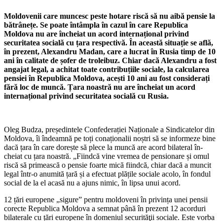
Moldovenii care muncesc peste hotare riscă să nu aibă pensie la
bătrânețe. Se poate întâmpla în cazul în care Republica
Moldova nu are în­cheiat un acord internațional privind
securitatea socială cu țara respecti­vă. În această situație se află,
în pre­zent, Alexandru Madan, care a lucrat în Rusia timp de 10
ani în calitate de șofer de troleibuz. Chiar dacă Ale­xandru a fost
angajat legal, a achitat toate contribuțiile sociale, la calcu­larea
pensiei în Republica Moldova, acești 10 ani au fost considerați
fără loc de muncă. Țara noastră nu are încheiat un acord
internațional pri­vind securitatea socială cu Rusia.
Oleg Budza, președintele Confederației Naționale a Sindicatelor din
Moldova, îi îndeamnă pe toți conaționalii noștri să se informeze bine
dacă țara în care dorește să plece la muncă are acord bilateral în­
cheiat cu țara noastră. „Fiindcă vine vre­mea de pensionare și omul
riscă să pri­mească o pensie foarte mică fiindcă, chiar dacă a muncit
legal într-o anumită țară și a efectuat plățile sociale acolo, în fondul
social de la el acasă nu a ajuns nimic, în lipsa unui acord.
12 țări europene „sigure” pentru moldoveni în privința unei pensii
corecte Republica Moldova a semnat până în prezent 12 acorduri
bilaterale cu țări eu­ropene în domeniul securităţii sociale. Este vorba