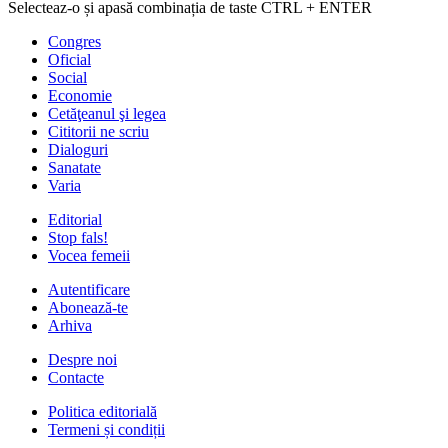
Selecteaz-o și apasă combinația de taste CTRL + ENTER
Congres
Oficial
Social
Economie
Cetăţeanul şi legea
Cititorii ne scriu
Dialoguri
Sanatate
Varia
Editorial
Stop fals!
Vocea femeii
Autentificare
Abonează-te
Arhiva
Despre noi
Contacte
Politica editorială
Termeni și condiții