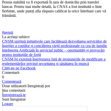
Pensia stabilită va fi exportată în țara de domiciliu prin transfer
bancar. Pentru mai multe detalii, la CNAS a fost instituită o li­nie
fierbinte, unde puteți afla răspuns cali­ficat la orice întrebare care vă
frământă.
#pensii
La același subiect
CNSM sprijină inițiativele care facilitează dezvoltarea serviciilor de
îngrijire a copiilor și concilierea vieții profesionale cu cea de familie
Inteligența Artificială în serviciul public – oportunități și provocări
pentru instituțiile de forță
CNSM își exprimă îngrijorarea față de propunerile de modificare a
reglementărilor privind securitatea și sănătatea în muncă
Citiți-ne pe Facebook
Comentarii
0
Comentează
Doar utilizatorii înregistrați pot
lăsa comentarii
Înregistrează-te
Sunt înregistrat
Logare