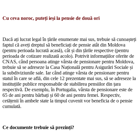
Cu ceva noroc, puteți ieși la pensie de două ori
Dacă ați lucrat legal în țările enume­rate mai sus, trebuie să cunoașteți
faptul că aveți dreptul să beneficiați de pensie atât din Moldova
(pentru perioada lucrată acasă), cât și din țările respective (pentru
perioada de cotizare realizată acolo). Po­trivit informațiilor oferite de
CNAS, când persoana atinge vârsta de pensionare pentru Moldova,
trebuie să se adreseze la Casa Națională pentru Asigurări Sociale și
la subdiviziunile sale. Iar când atinge vârsta de pensionare pentru
statul în care se află, din cele 12 prezentate mai sus, să se adre­seze la
instituțiile publice responsabile de stabilirea pensiilor din țara
respectivă. De exemplu, în Portugalia, vârsta de pensio­nare este de
65 de ani pentru bărbați și 60 de ani pentru femei. Respectiv,
cetățenii în ambele state la timpul cuvenit vor benefi­cia de o pensie
cumulată.
Ce documente trebuie să prezinți?