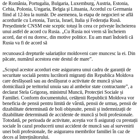
de România, Portugalia, Bulgaria, Luxemburg, Austria, Estonia,
Cehia, Po­lonia, Ungaria, Belgia şi Lituania, Acordul cu Germania
fiind al 12-lea la număr. De asemenea, la etapa de negocieri se află
acordurile cu Letonia, Turcia, Israel, Italia și Federația Rusă.
Președintele CNSM este sceptic totuși în ceea ce privește încheierea
unui astfel de acord cu Rusia. „Cu Rusia noi vrem să încheiem
acord, dar ei nu doresc, din motive politice. Eu am mari îndoieli că
Rusia va fi de acord să
recunoască dreptu­rile salariaților moldoveni care muncesc la ei. Din
păcate, numărul acestora este des­tul de mare”.
„Scopul acestor acorduri este asigura­rea unui cadru de garanții de
securitate socială pentru lucrătorii migranți din Re­publica Moldova
care desfășoară sau au desfășurat o activitate de muncă și/sau
domiciliază pe teritoriul unuia sau al am­belor state contractante”, a
declarat Stela Grigoraș, ministrul Muncii, Protecției So­ciale și
Familiei. Conform documentului, cetățenii Republicii Moldova vor
beneficia de pensii pentru limită de vârstă, pensii de urmaș, pensii de
dizabilitate determinată de boli obișnuite, pensii și indemnizații de
dizabilitate determinată de accidente de muncă și boli profesionale.
Totoda­tă, pe perioada de activitate, aceștia vor fi asigurați cu prestații
sociale în cazul producerii unui accident de muncă sau al survenirii
unei boli profesionale, fie asigu­rarea membrilor familiei în caz de
deces al întreținătorului.