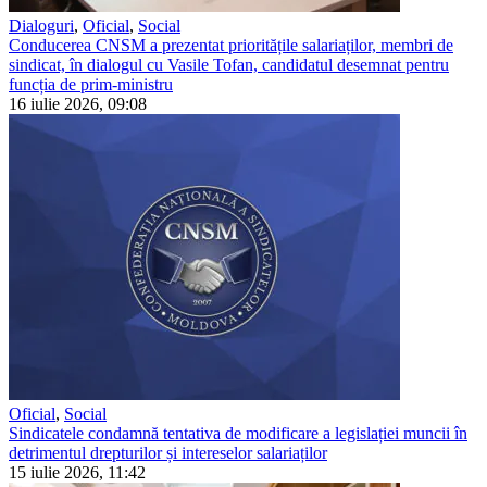
Dialoguri
,
Oficial
,
Social
Conducerea CNSM a prezentat prioritățile salariaților, membri de
sindicat, în dialogul cu Vasile Tofan, candidatul desemnat pentru
funcția de prim-ministru
16 iulie 2026, 09:08
Oficial
,
Social
Sindicatele condamnă tentativa de modificare a legislației muncii în
detrimentul drepturilor și intereselor salariaților
15 iulie 2026, 11:42