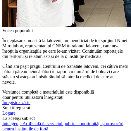
Vocea poporului
În deplasarea noastră la Ialoveni, am beneficiat de tot sprijinul Ninei
Miroliubov, reprezentantul CNSM în raionul Ialoveni, care ne-a
însoțit la organizațiile pe care le-am vizitat. Continuăm reportajele
din teritoriu și relatăm astăzi de la o instituție medicală.
Când am pășit pragul Centrului de Să­nătate Ialoveni, cei câțiva metri
pătrați pă­reau neîncăpători în raport cu numărul de bolnavi care
stăteau și așteptau liniștit rân­dul să intre la medicul de care au
nevoie.
Versiunea completă a materialului este disponibilă
doar pentru utilizatorii înregistrați
Înregistrează-te
Sunt înregistrat
Logare
La același subiect
Inteligența Artificială în serviciul public – oportunități și provocări
pentru instituțiile de forță