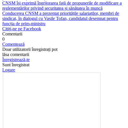
CNSM își exprimă îngrijorarea față de propunerile de modificare a
reglementărilor privind securitatea și sănătatea în muncă
Conducerea CNSM a prezentat prioritățile salariaților, membri de
sindicat, în dialogul cu Vasile Tofan, candidatul desemnat pentru
funcția de prim-ministru
Citiți-ne pe Facebook
Comentarii
0
Comentează
Doar utilizatorii înregistrați pot
lăsa comentarii
Înregistrează-te
Sunt înregistrat
Logare