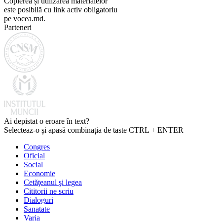
Copierea și utilizarea materialelor
este posibilă cu link activ obligatoriu
pe vocea.md.
Parteneri
Ai depistat o eroare în text?
Selecteaz-o și apasă combinația de taste CTRL + ENTER
Congres
Oficial
Social
Economie
Cetăţeanul şi legea
Cititorii ne scriu
Dialoguri
Sanatate
Varia