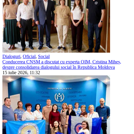
Dialoguri
,
Oficial
,
Social
Conducerea CNSM a discutat cu experta OIM, Cristina Miheș,
despre consolidarea dialogului social în Republica Moldova
15 iulie 2026, 11:32