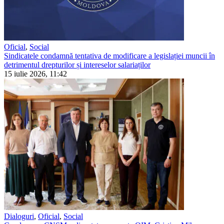
Oficial
,
Social
Sindicatele condamnă tentativa de modificare a legislației muncii în
detrimentul drepturilor și intereselor salariaților
15 iulie 2026, 11:42
Dialoguri
,
Oficial
,
Social