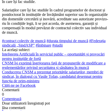
în care își fac studiile.
Salariaților care își fac studiile în cadrul programelor de doctorat și
postdoctorat în instituțiile de învățământ superior sau în organizațiile
din domeniile cercetării și inovării, acreditate sau autorizate provizo­
riu în condițiile legii, li se pot acorda, de asemenea, garanții și
compensații în modul prevăzut de contractul colectiv sau indivi­dual
de muncă.
#contract colectiv de muncă
#durata timpului de muncă
#Federația
sindicală „SindASP”
#îmbinare
#studii
La același subiect
Inteligența Artificială în serviciul public – oportunități și provocări
pentru instituțiile de forță
CNSM își exprimă îngrijorarea față de propunerile de modificare a
reglementărilor privind securitatea și sănătatea în muncă
Conducerea CNSM a prezentat prioritățile salariaților, membri de
sindicat, în dialogul cu Vasile Tofan, candidatul desemnat pentru
funcția de prim-ministru
Citiți-ne pe Facebook
Comentarii
0
Comentează
Doar utilizatorii înregistrați pot
lăsa comentarii