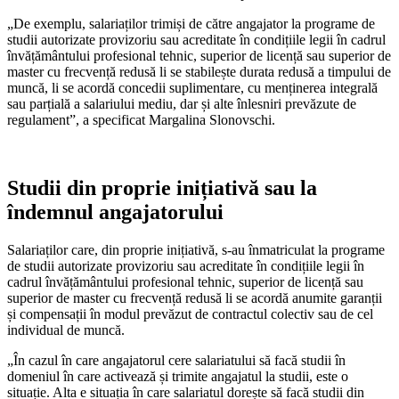
„De exemplu, salariaților trimiși de către angajator la programe de
studii autorizate provizoriu sau acreditate în condițiile legii în cadrul
învățământului profesional tehnic, superior de licență sau superior de
master cu frecvență redusă li se stabilește durata redusă a timpului de
muncă, li se acordă concedii suplimentare, cu menținerea in­tegrală
sau parțială a salariului mediu, dar și alte înlesniri prevăzute de
regulament”, a specificat Margalina Slonovschi.
Studii din proprie inițiativă sau la
îndemnul angajatorului
Salariaților care, din proprie inițiativă, s-au înmatriculat la programe
de stu­dii autorizate provizoriu sau acreditate în condițiile legii în
cadrul învățământului profesional tehnic, superior de licență sau
superior de master cu frecvență redusă li se acordă anumite garanții
și compensații în modul prevăzut de contractul colectiv sau de cel
individual de muncă.
„În cazul în care angajatorul cere sala­riatului să facă studii în
domeniul în care activează și trimite angajatul la studii, este o
situație. Alta e situația în care salariatul dorește să facă studii din