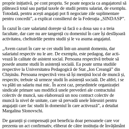
proprie inițiativă, pe cont propriu. Se poate negocia ca an­gajatorul să
plătească total sau parțial ta­xele de studii pentru salariat, de exemplu.
Totodată, pentru acești angajați pot fi ne­gociate zile suplimentare
pentru conce­dii”, a explicat consilierul de la Federația „SINDASP”.
În cazul în care salariatul dorește să facă o a doua sau o a treia
facultate, dar care nu are tangență cu domeniul în care își desfășoară
activitatea, cheltuielile pentru studii și le va asuma angajatul.
„Avem cazuri în care se cer studii într-un anumit domeniu, dar
salariatul respectiv nu le are. De exemplu, este pedagog, dar acti­
vează în calitate de asistent social. Persoana respectivă trebuie să
posede anume studii în asistență socială. Ea poate urma studiile
respective la Universitatea Pedagogică de Stat „Ion Creangă” din
Chișinău. Persoana respectivă vrea să își mențină locul de mun­că și,
respectiv, trebuie să urmeze studii în asistență socială. De altfel, i se
va plăti un salariu mai mic. În acest caz, președintele organizației
sindicale primare sau modifică unele prevederi ale contractului
colectiv de muncă, sau elaborează un nou contract co­lectiv de
muncă la nivel de unitate, care să prevadă unele înlesniri pentru
angajații care fac studii în domeniul în care activează”, a detaliat
Margalina Slonovschi.
De garanții și compensații pot beneficia doar persoanele care vor
prezenta un act confirmativ, eliberat de către instituția de învățământ