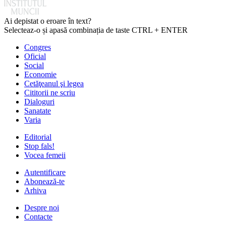
Ai depistat o eroare în text?
Selecteaz-o și apasă combinația de taste CTRL + ENTER
Congres
Oficial
Social
Economie
Cetăţeanul şi legea
Cititorii ne scriu
Dialoguri
Sanatate
Varia
Editorial
Stop fals!
Vocea femeii
Autentificare
Abonează-te
Arhiva
Despre noi
Contacte