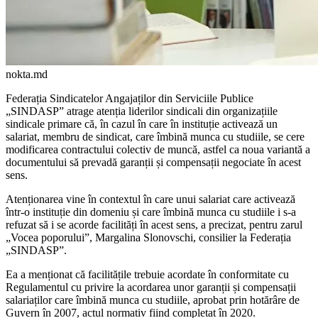
nokta.md
Federația Sindicatelor Angajaților din Serviciile Publice
„SINDASP” atrage atenția liderilor sindicali din organizațiile
sindicale primare că, în cazul în care în instituție activea­ză un
salariat, membru de sindicat, care îmbină munca cu studiile, se cere
modificarea contractului co­lectiv de muncă, astfel ca noua va­riantă a
documentului să prevadă garanții și compensații negociate în acest
sens.
Atenționarea vine în contextul în care unui salariat care activează
într-o instituție din domeniu și care îmbină munca cu stu­diile i s-a
refuzat să i se acorde facilități în acest sens, a precizat, pentru zarul
„Vocea poporului”, Margalina Slonovschi, consilier la Federația
„SINDASP”.
Ea a menționat că facilitățile trebuie acordate în conformitate cu
Regulamen­tul cu privire la acordarea unor garanții și compensații
salariaților care îmbină munca cu studiile, aprobat prin hotărâre de
Guvern în 2007, actul normativ fiind completat în 2020.