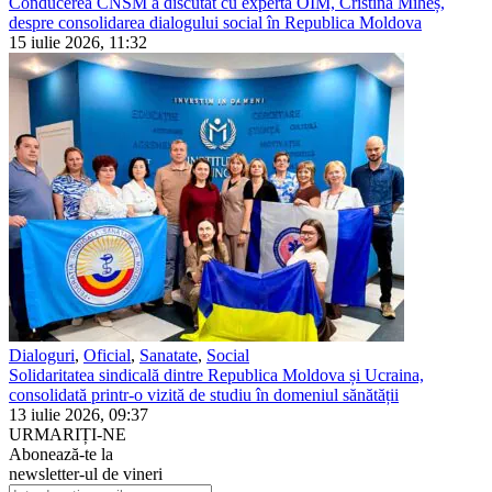
Conducerea CNSM a discutat cu experta OIM, Cristina Miheș,
despre consolidarea dialogului social în Republica Moldova
15 iulie 2026, 11:32
Dialoguri
,
Oficial
,
Sanatate
,
Social
Solidaritatea sindicală dintre Republica Moldova și Ucraina,
consolidată printr-o vizită de studiu în domeniul sănătății
13 iulie 2026, 09:37
URMARIȚI-NE
Abonează-te la
newsletter-ul de vineri