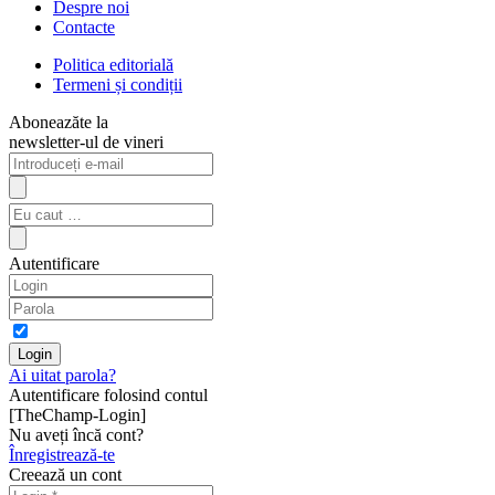
Despre noi
Contacte
Politica editorială
Termeni și condiții
Aboneazăte la
newsletter-ul de vineri
Autentificare
Ai uitat parola?
Autentificare folosind contul
[TheChamp-Login]
Nu aveți încă cont?
Înregistrează-te
Creează un cont