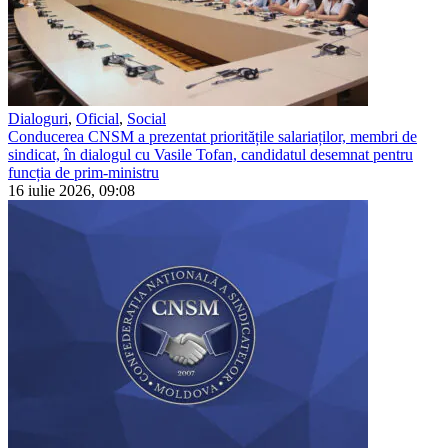
Dialoguri
,
Oficial
,
Social
Conducerea CNSM a prezentat prioritățile salariaților, membri de
sindicat, în dialogul cu Vasile Tofan, candidatul desemnat pentru
funcția de prim-ministru
16 iulie 2026, 09:08