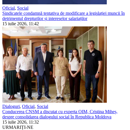
Oficial
,
Social
Sindicatele condamnă tentativa de modificare a legislației muncii în
detrimentul drepturilor și intereselor salariaților
15 iulie 2026, 11:42
Dialoguri
,
Oficial
,
Social
Conducerea CNSM a discutat cu experta OIM, Cristina Miheș,
despre consolidarea dialogului social în Republica Moldova
15 iulie 2026, 11:32
URMARIȚI-NE