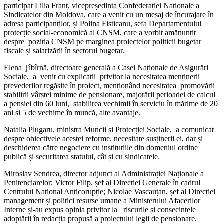
participat Lilia Franț, vicepreședinta Confederației Naționale a
Sindicatelor din Moldova, care a venit cu un mesaj de încurajare în
adresa participanților, și Polina Fisticanu, șefa Departamentului
protecție social-economică al CNSM, care a vorbit amănunțit
despre poziția CNSM pe marginea proiectelor politicii bugetar
fiscale și salarizării în sectorul bugetar.
Elena Ţîbîrnă, directoare generală a Casei Naționale de Asigurări
Sociale, a venit cu explicații privitor la necesitatea menținerii
prevederilor regăsite în proiect, menționând necesitatea promovării
stabilirii vârstei minime de pensionare, majorării perioadei de calcul
a pensiei din 60 luni, stabilirea vechimii în serviciu în mărime de 20
ani și 5 de vechime în muncă, alte avantaje.
Natalia Plugaru, ministra Muncii și Protecției Sociale, a comunicat
despre obiectivele acestei reforme, necesitate susținerii ei, dar și
deschiderea către negociere cu instituțiile din domeniul ordine
publică și securitatea statului, cât și cu sindicatele.
Miroslav Șendrea, director adjunct al Administrației Naționale a
Penitenciarelor; Victor Filip, șef al Direcției Generale în cadrul
Centrului Național Anticorupție; Nicolae Vascauțan, șef al Direcției
management și politici resurse umane a Ministerului Afacerilor
Interne și-au expus opinia privitor la riscurile și consecințele
adoptării în redacția propusă a proiectului legii de pensionare.