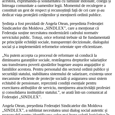
acestora, exprimându-și solidaritatea cu familiile îndoliate, colegii și
întreaga comunitate a oamenilor legii. Momentul de reculegere a
constituit un gest de respect și recunoștință față de cei care și-au
dedicat viața protejării cetățenilor și menținerii ordinii publice.
Ședința a fost prezidată de Angela Otean, președinta Federației
Sindicatelor din Moldova „SINDLEX”, care a menționat că
Federația susține necesitatea modernizării cadrului normativ
serviciului public. Totuși, orice reformă trebuie să fie fundamentată
pe principiile echității sociale, transparenței decizionale, dialogului
social și a implementării reformelor orientate spre eficientizare.
„Nu putem accepta ca procesul de reformare să conducă la
diminuarea garanțiilor sociale, restrângerea drepturilor salariaților
sau transferarea poverii ajustărilor bugetare asupra angajaților și
familiilor acestora. Pentru personalul din sectorul ordinii publice și
securității statului, stabilitatea sistemului de salarizare, existența unor
mecanisme eficiente de protecție socială și asigurarea unui sistem
echitabil de pensionare, reprezintă condiții esențiale pentru
exercitarea atribuțiilor de serviciu, menținerea atractivității profesiei
și consolidarea instituțiilor statului.”, se arată într-un comunicat al
Federației „SINDLEX”.
Angela Otean, președinta Federației Sindicatelor din Moldova
„SINDLEX”, a subliniat necesitatea unui dialog social autentic și
responsabil pentru identificarea celor mai bune soluții legislative în