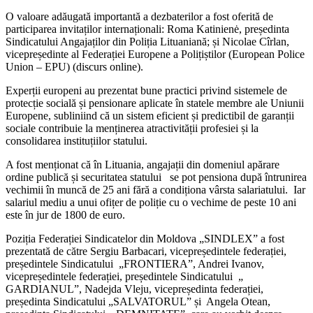
O valoare adăugată importantă a dezbaterilor a fost oferită de
participarea invitaților internaționali: Roma Katinienė, președinta
Sindicatului Angajaților din Poliția Lituaniană; și Nicolae Cîrlan,
vicepreședinte al Federației Europene a Polițiștilor (European Police
Union – EPU) (discurs online).
Experții europeni au prezentat bune practici privind sistemele de
protecție socială și pensionare aplicate în statele membre ale Uniunii
Europene, subliniind că un sistem eficient și predictibil de garanții
sociale contribuie la menținerea atractivității profesiei și la
consolidarea instituțiilor statului.
A fost menționat că în Lituania, angajații din domeniul apărare
ordine publică și securitatea statului se pot pensiona după întrunirea
vechimii în muncă de 25 ani fără a condiționa vârsta salariatului. Iar
salariul mediu a unui ofițer de poliție cu o vechime de peste 10 ani
este în jur de 1800 de euro.
Poziția Federației Sindicatelor din Moldova „SINDLEX” a fost
prezentată de către Sergiu Barbacari, vicepreședintele federației,
președintele Sindicatului „FRONTIERA”, Andrei Ivanov,
vicepreședintele federației, președintele Sindicatului „
GARDIANUL”, Nadejda Vleju, vicepreședinta federației,
președinta Sindicatului „SALVATORUL” și Angela Otean,