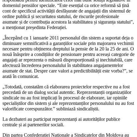
domeniul pensiilor speciale. “Este esențial ca orice reformă să țină
cont de specificul activității desfășurate de angajații din sistemul de
ordine publică și securitatea statului, de riscurile profesionale
asumate și de contribuția acestora la stabilitatea și siguranța statului”,
a menționat președinta Federației.
​​​​​​​​​​„Începând cu 1 ianuarie 2011 personalul din sistem a suportat deja o
diminuare semnificativă a garanțiilor sociale prin majorarea vechimii
necesare pentru obținerea dreptului la pensie de la 20 la 25 de ani. O
nouă înăsprire a condițiilor de pensionare pentru aceeași categorie de
angajați ar reprezenta o măsură disproporționată și inechitabilă, care
afectează încrederea personalului în stabilitatea angajamentelor
asumate de stat. Despre care valori a predictibilității este vorba?​​​​​​​​​​​​”, se
arată în comunicat.
„Totodată, constatăm că elaborarea proiectelor respective nu a fost
precedată de un dialog social autentic. Reprezentanții organizațiilor
sindicale nu au fost implicați în procesul de elaborare, iar opiniile
specialiștilor din sistem și ale reprezentanților personalului nu au fost
valorificate corespunzător.” subliniază sindicaliștii.
La dezbateri au participat reprezentanți ai autorităților publice
centrale și ai partenerilor sociali.
Din partea Confederației Naționale a Sindicatelor din Moldova au