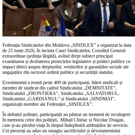
Federația Sindicatelor din Moldova „SINDLEX” a organizat la data
de 25 iunie 2026, în incinta Casei Sindicatelor, Consiliul General
extraordinar (ședința lărgită), având drept subiect principal
examinarea și dezbaterea proiectelor legislative și politici publice cu
impact direct asupra drepturilor, veniturilor și garanțiilor sociale ale
angajaților din sectorul ordinii publice și securității statului.
Evenimentul a reunit peste 400 de participanți, lideri sindicali și
membri de sindicat din cadrul Sindicatului „DEMNITATE”,
Sindicatului „FRONTIERA”, Sindicatului „SALVATORUL,
Sindicatului „GARDIANUL” și Sindicatului „SINDMAI”,
organizații membre ale Federației „SINDLEX”.
În debutul ședinței, participanții au păstrat un moment de reculegere
în memoria celor doi polițiști, Mihail Chiriac și Nicolae Dragan,
care și-au pierdut viața în timpul îndeplinirii atribuțiilor de serviciu.
Cei prezenți au adus un omagiu sacrificiului și devotamentului