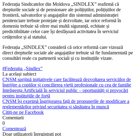
Federația Sindicatelor din Moldova „SINDLEX” reafirmă că
drepturile sociale și de pensionare ale polițiștilor, polițiștilor de
frontieră, salvatorilor și angajaților din sistemul administrației
penitenciare trebuie protejate și dezvoltate, iar orice reformă în
domeniu trebuie să ofere mai multă siguranță, echitate și
predictibilitate celor care își desfășoară activitatea în serviciul
cetățenilor și al statului.
Federația „SINDLEX” consideră că orice reformă care vizează
direct drepturile sociale ale angajaților trebuie să fie fundamentată pe
consultări reale cu partenerii sociali și cu instituțiile vizate.
#Federaţia „Sindlex”
La același subiect
CNSM sprijină inițiativele care facilitează dezvoltarea serviciilor de
îngrijire a copiilor și concilierea vieții profesionale cu cea de familie
Inteligența Artificială în serviciul public – oportunități și provocări
pentru instituțiile de forță
CNSM își exprimă îngrijorarea față de propunerile de modificare a
reglementărilor privind securitatea și sănătatea în muncă
Citiți-ne pe Facebook
Comentarii
0
Comentează
Doar utilizatorii înregistrați pot