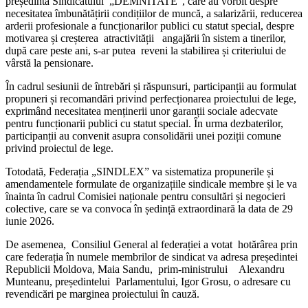
președinta Sindicatului „DEMNITATE”, care au vorbit despre
necesitatea îmbunătățirii condițiilor de muncă, a salarizării, reducerea
arderii profesionale a funcționarilor publici cu statut special, despre
motivarea și creșterea atractivității angajării în sistem a tinerilor,
după care peste ani, s-ar putea reveni la stabilirea și criteriului de
vârstă la pensionare.
În cadrul sesiunii de întrebări și răspunsuri, participanții au formulat
propuneri și recomandări privind perfecționarea proiectului de lege,
exprimând necesitatea menținerii unor garanții sociale adecvate
pentru funcționarii publici cu statut special. În urma dezbaterilor,
participanții au convenit asupra consolidării unei poziții comune
privind proiectul de lege.
Totodată, Federația „SINDLEX” va sistematiza propunerile și
amendamentele formulate de organizațiile sindicale membre și le va
înainta în cadrul Comisiei naționale pentru consultări și negocieri
colective, care se va convoca în ședință extraordinară la data de 29
iunie 2026.
De asemenea, Consiliul General al federației a votat hotărârea prin
care federația în numele membrilor de sindicat va adresa președintei
Republicii Moldova, Maia Sandu, prim-ministrului Alexandru
Munteanu, președintelui Parlamentului, Igor Grosu, o adresare cu
revendicări pe marginea proiectului în cauză.