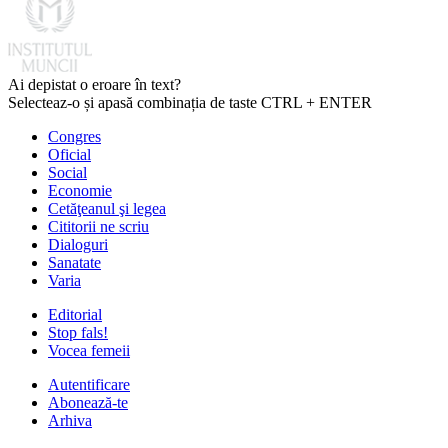
Ai depistat o eroare în text?
Selecteaz-o și apasă combinația de taste CTRL + ENTER
Congres
Oficial
Social
Economie
Cetăţeanul şi legea
Cititorii ne scriu
Dialoguri
Sanatate
Varia
Editorial
Stop fals!
Vocea femeii
Autentificare
Abonează-te
Arhiva