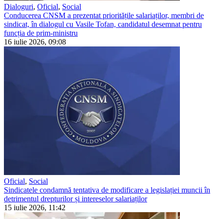
Dialoguri
,
Oficial
,
Social
Conducerea CNSM a prezentat prioritățile salariaților, membri de
sindicat, în dialogul cu Vasile Tofan, candidatul desemnat pentru
funcția de prim-ministru
16 iulie 2026, 09:08
Oficial
,
Social
Sindicatele condamnă tentativa de modificare a legislației muncii în
detrimentul drepturilor și intereselor salariaților
15 iulie 2026, 11:42