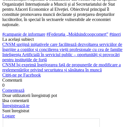
Organizației Internaționale a Muncii și al Secretariatului de Stat
pentru Afaceri Economice al Elveției. Obiectivul principal îl
constituie promovarea muncii declarate și protejarea drepturilor
lucrătorilor, în special în sectoarele vulnerabile ale economiei
naționale.
#campanie de informare
#Federația „Moldsindcoopcomerţ”
#tineri
La același subiect
CNSM sprijină inițiativele care facilitează dezvoltarea serviciilor de
îngrijire a copiilor și concilierea vieții profesionale cu cea de familie
Inteligența Artificială în serviciul public – oportunități și provocări
pentru instituțiile de forță
CNSM își exprimă îngrijorarea față de propunerile de modificare a
reglementărilor privind securitatea și sănătatea în muncă
Citiți-ne pe Facebook
Comentarii
0
Comentează
Doar utilizatorii înregistrați pot
lăsa comentarii
Înregistrează-te
Sunt înregistrat
Logare