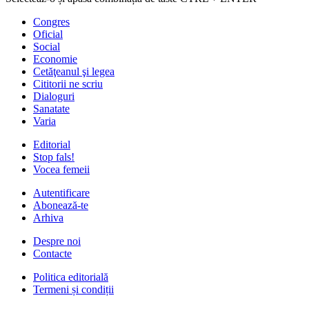
Congres
Oficial
Social
Economie
Cetăţeanul şi legea
Cititorii ne scriu
Dialoguri
Sanatate
Varia
Editorial
Stop fals!
Vocea femeii
Autentificare
Abonează-te
Arhiva
Despre noi
Contacte
Politica editorială
Termeni și condiții