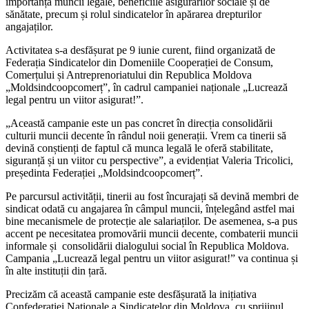
importanța muncii legale, beneficiile asigurărilor sociale și de
sănătate, precum și rolul sindicatelor în apărarea drepturilor
angajaților.
Activitatea s-a desfășurat pe 9 iunie curent, fiind organizată de
Federația Sindicatelor din Domeniile Cooperației de Consum,
Comerțului și Antreprenoriatului din Republica Moldova
„Moldsindcoopcomerț”, în cadrul campaniei naționale „Lucrează
legal pentru un viitor asigurat!”.
„Această campanie este un pas concret în direcția consolidării
culturii muncii decente în rândul noii generații. Vrem ca tinerii să
devină conștienți de faptul că munca legală le oferă stabilitate,
siguranță și un viitor cu perspective”, a evidențiat Valeria Tricolici,
președinta Federației „Moldsindcoopcomerț”.
Pe parcursul activității, tinerii au fost încurajați să devină membri de
sindicat odată cu angajarea în câmpul muncii, înțelegând astfel mai
bine mecanismele de protecție ale salariaților. De asemenea, s-a pus
accent pe necesitatea promovării muncii decente, combaterii muncii
informale și consolidării dialogului social în Republica Moldova.
Campania „Lucrează legal pentru un viitor asigurat!” va continua și
în alte instituții din țară.
Precizăm că această campanie este desfășurată la inițiativa
Confederației Naționale a Sindicatelor din Moldova, cu sprijinul