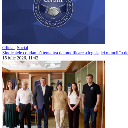
Oficial
,
Social
Sindicatele condamnă tentativa de modificare a legislației muncii în detr
15 iulie 2026, 11:42