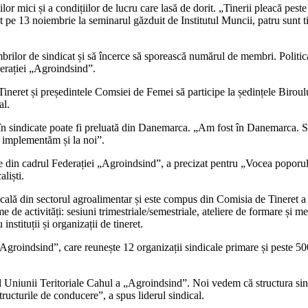
iilor mici și a condițiilor de lucru care lasă de dorit. „Tinerii pleacă pes
 pe 13 noiem­brie la seminarul găzduit de Institutul Muncii, patru sunt tiner
rilor de sindicat și să încerce să sporească numărul de membri. Politica 
erației „Agro­indsind”.
ineret și președintele Comsiei de Femei să participe la ședințele Biroul
al.
 în sindicate poate fi preluată din Danemarca. „Am fost în Danemarca. Sin
o implementăm și la noi”.
ie din cadrul Federației „Agroindsind”, a precizat pentru „Vocea poporu
liști.
lă din secto­rul agroalimentar și este compus din Comisia de Tineret a fe
e activități: sesiuni tri­mestriale/semestriale, ateliere de formare și men
stituții și organizații de ti­neret.
Agroindsind”, care reunește 12 organizații sindicale prima­re și peste 50
al Uniunii Teri­toriale Cahul a „Agroindsind”. Noi vedem că structura si
tructurile de condu­cere”, a spus liderul sindical.