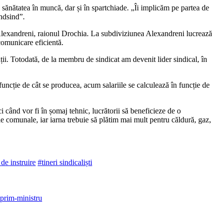
și sănătatea în muncă, dar și în spartchiade. „Îi implicăm pe partea de
indsind”.
a Alexandreni, raionul Drochia. La subdiviziunea Alexandreni lucrează
 comunicare eficientă.
ții. Totodată, de la membru de sindicat am devenit lider sindical, în
 funcție de cât se producea, acum salariile se calculează în funcție de
 când vor fi în șomaj tehnic, lucrătorii să beneficieze de o
 co­munale, iar iarna trebuie să plătim mai mult pentru căldură, gaz,
de instruire
#tineri sindicaliști
 prim-ministru