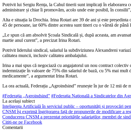
Potrivit lui Sergiu Rența, la Cahul tinerii sunt implicați în elaborarea 
admi­nistrare și chiar îi promovăm, acolo unde este posibil, în consilii
Alta e situația la Drochia. Irina Rotari are 39 de ani și este președi
45 de persoane, iar 60% dintre acestea sunt tineri cu o vârstă de până la
„Le spun că am absolvit Școala Sindicală și, după aceasta, am avansat în
martie anul curent”, a precizat Irina Rotari.
Potrivit liderului sindical, salariul la subdi­viziunea Alexandreni varia
calitatea muncii, inclusiv calitatea ambalajului.
Irina a mai spus că negociază cu anga­jatorul un nou contract colectiv 
indemnizație în valoare de 75% din salariul de bază, cu 5% mai mult de
medicamente”, a argu­mentat Irina Rotari.
La ora actuală, Federația „Agroindsind” reunește în jur de 12 mii de m
#Federația „Agroindsind”
#Federaţia Naţională a Sindicatelor din Agr
La același subiect
Inteligența Artificială în serviciul public – oportunități și provocări pent
CNSM își exprimă îngrijorarea față de propunerile de modificare a regl
Conducerea CNSM a prezentat prioritățile salariaților, membri de sindi
Citiți-ne pe Facebook
Comentarii