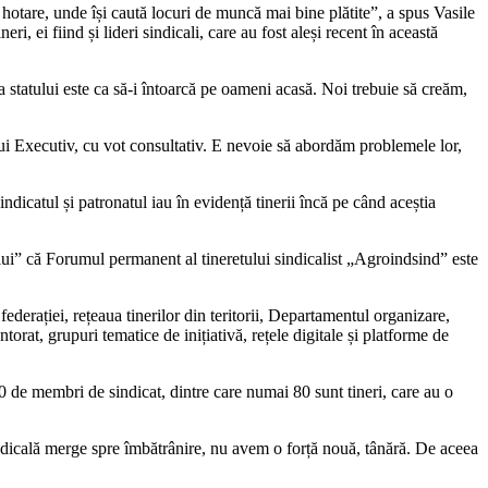
te hotare, unde își caută locuri de muncă mai bine plătite”, a spus Vasile
i, ei fiind și lideri sindicali, care au fost aleși recent în această
statului este ca să-i în­toarcă pe oameni acasă. Noi trebuie să cre­ăm,
ui Executiv, cu vot consulta­tiv. E nevoie să abordăm problemele lor,
dicatul și patronatul iau în evidență tinerii încă pe când aceștia
lui” că Forumul permanent al tineretului sindicalist „Agroindsind” este
derației, rețeaua tinerilor din teritorii, Departamentul organizare,
torat, grupuri tematice de inițiativă, rețele digitale și platforme de
0 de membri de sindicat, dintre care numai 80 sunt tineri, care au o
ndicală merge spre îmbătrânire, nu avem o forță nouă, tânără. De aceea