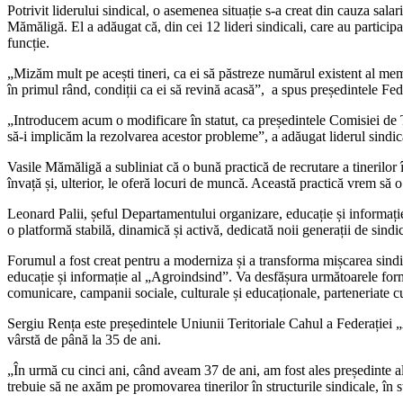
Potrivit liderului sindical, o asemenea situație s-a creat din cauza salar
Mămăligă. El a adăugat că, din cei 12 li­deri sindicali, care au participat
funcție.
„Mizăm mult pe acești tineri, ca ei să păstreze numărul existent al memb
în primul rând, condiții ca ei să revină acasă”, a spus președintele Fed
„Introducem acum o modificare în sta­tut, ca președintele Comisiei de T
să-i implicăm la rezolvarea acestor probleme”, a adăugat liderul sindic
Vasile Mămăligă a subliniat că o bună practică de recrutare a tinerilor
învață și, ulterior, le oferă locuri de muncă. Această practică vrem să 
Leonard Palii, șeful Departamentului or­ganizare, educație și informaț
o platformă stabilă, dinamică și activă, dedicată noii generații de sindica
Forumul a fost creat pentru a moderniza și a transforma mișcarea sindica
educație și informație al „Agroindsind”. Va desfășura următoarele forme d
comunicare, campanii sociale, culturale și educaționale, parteneriate cu in
Sergiu Rența este președintele Uniunii Teritoriale Cahul a Federației „
vârstă de până la 35 de ani.
„În urmă cu cinci ani, când aveam 37 de ani, am fost ales președinte 
tre­buie să ne axăm pe promovarea tinerilor în structurile sindicale, în s