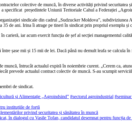
contractelor co­lective de muncă, în diverse activități privind securitatea 
”, a specificat președintele Uniunii Teritoriale Cahul a Federației „Agro­
nta organizației sin­dicale din cadrul „Sudzucker Moldova”, sub­diviziune
 35 de ani. Irina îi atrage pe tineri în sindicat prin propriul exemplu și
 carieră, iar acum exercit funcția de șef al secției mana­gementul calită
ză între șase mii și 15 mii de lei. Dacă până nu demult leafa se calcula în
de muncă, întrucât actualul expiră în noiembrie curent. „Cerem ca, atunci
cât prevede actualul contract co­lectiv de muncă. S-au scumpit serviciile
embri de sin­dicat.
icultură şi Alimentaţie „Agroindsind”
#secto­rul agroindustrial
#seminar 
ru instituțiile de forță
ementărilor privind securitatea și sănătatea în muncă
cat, în dialogul cu Vasile Tofan, candidatul desemnat pentru funcția de