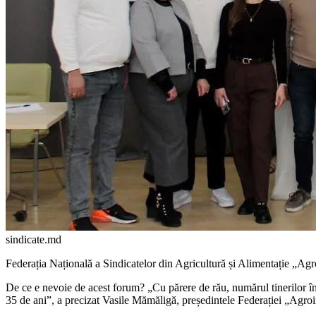
sindicate.md
Federația Națională a Sindicatelor din Agricultură și Alimentație „Agr
De ce e nevoie de acest forum? „Cu păre­re de rău, numărul tinerilor în
35 de ani”, a precizat Vasile Mămăligă, președintele Federației „Agroin