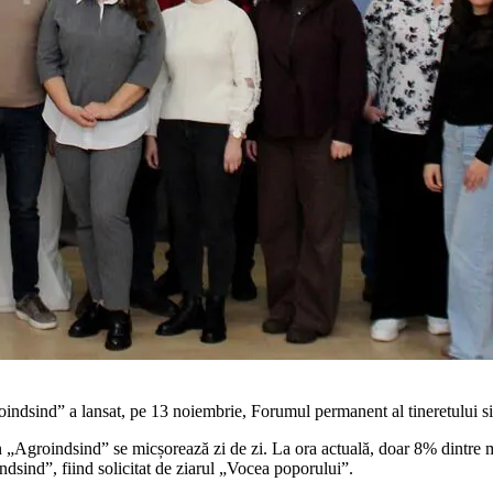
oindsind” a lansat, pe 13 noiembrie, Forumul permanent al ti­neretului s
 „Agroindsind” se micșorează zi de zi. La ora actuală, doar 8% dintre mem
dsind”, fiind solicitat de zi­arul „Vocea poporului”.