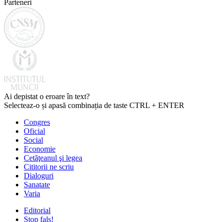
Parteneri
Ai depistat o eroare în text?
Selecteaz-o și apasă combinația de taste CTRL + ENTER
Congres
Oficial
Social
Economie
Cetăţeanul şi legea
Cititorii ne scriu
Dialoguri
Sanatate
Varia
Editorial
Stop fals!