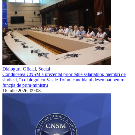
Dialoguri
,
Oficial
,
Social
Conducerea CNSM a prezentat prioritățile salariaților, membri de
sindicat, în dialogul cu Vasile Tofan, candidatul desemnat pentru
funcția de prim-ministru
16 iulie 2026, 09:08