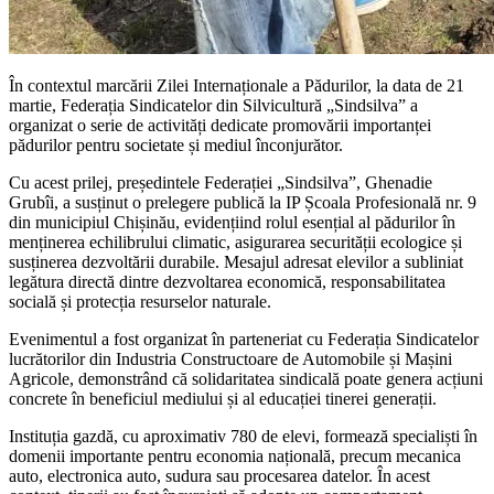
În contextul marcării Zilei Internaționale a Pădurilor, la data de 21
martie, Federația Sindicatelor din Silvicultură „Sindsilva” a
organizat o serie de activități dedicate promovării importanței
pădurilor pentru societate și mediul înconjurător.
Cu acest prilej, președintele Federației „Sindsilva”, Ghenadie
Grubîi, a susținut o prelegere publică la IP Școala Profesională nr. 9
din municipiul Chișinău, evidențiind rolul esențial al pădurilor în
menținerea echilibrului climatic, asigurarea securității ecologice și
susținerea dezvoltării durabile. Mesajul adresat elevilor a subliniat
legătura directă dintre dezvoltarea economică, responsabilitatea
socială și protecția resurselor naturale.
Evenimentul a fost organizat în parteneriat cu Federația Sindicatelor
lucrătorilor din Industria Constructoare de Automobile și Mașini
Agricole, demonstrând că solidaritatea sindicală poate genera acțiuni
concrete în beneficiul mediului și al educației tinerei generații.
Instituția gazdă, cu aproximativ 780 de elevi, formează specialiști în
domenii importante pentru economia națională, precum mecanica
auto, electronica auto, sudura sau procesarea datelor. În acest