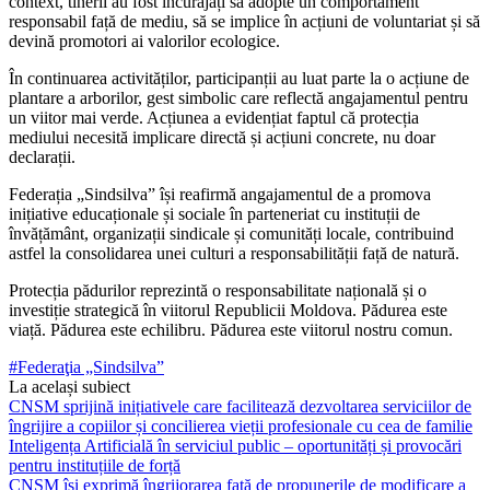
context, tinerii au fost încurajați să adopte un comportament
responsabil față de mediu, să se implice în acțiuni de voluntariat și să
devină promotori ai valorilor ecologice.
În continuarea activităților, participanții au luat parte la o acțiune de
plantare a arborilor, gest simbolic care reflectă angajamentul pentru
un viitor mai verde. Acțiunea a evidențiat faptul că protecția
mediului necesită implicare directă și acțiuni concrete, nu doar
declarații.
Federația „Sindsilva” își reafirmă angajamentul de a promova
inițiative educaționale și sociale în parteneriat cu instituții de
învățământ, organizații sindicale și comunități locale, contribuind
astfel la consolidarea unei culturi a responsabilității față de natură.
Protecția pădurilor reprezintă o responsabilitate națională și o
investiție strategică în viitorul Republicii Moldova. Pădurea este
viață. Pădurea este echilibru. Pădurea este viitorul nostru comun.
#Federaţia „Sindsilva”
La același subiect
CNSM sprijină inițiativele care facilitează dezvoltarea serviciilor de
îngrijire a copiilor și concilierea vieții profesionale cu cea de familie
Inteligența Artificială în serviciul public – oportunități și provocări
pentru instituțiile de forță
CNSM își exprimă îngrijorarea față de propunerile de modificare a