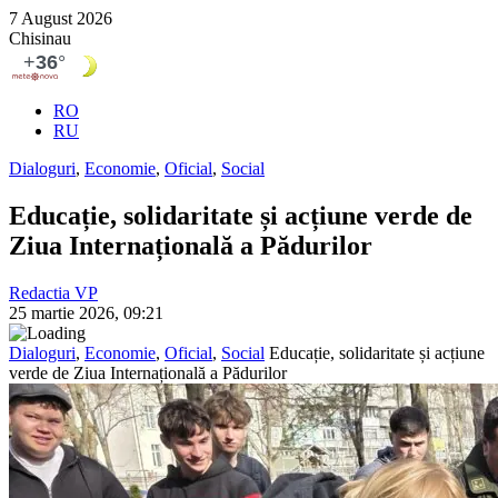
7 August 2026
Chisinau
RO
RU
Dialoguri
,
Economie
,
Oficial
,
Social
Educație, solidaritate și acțiune verde de
Ziua Internațională a Pădurilor
Redactia VP
25 martie 2026, 09:21
Dialoguri
,
Economie
,
Oficial
,
Social
Educație, solidaritate și acțiune
verde de Ziua Internațională a Pădurilor