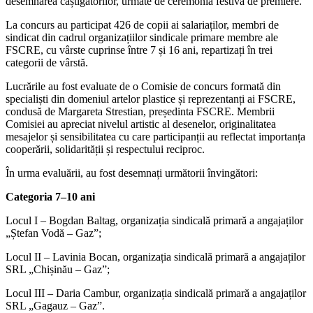
desemnarea câștigătorilor, urmate de ceremonia festivă de premiere.
La concurs au participat 426 de copii ai salariaților, membri de
sindicat din cadrul organizațiilor sindicale primare membre ale
FSCRE, cu vârste cuprinse între 7 și 16 ani, repartizați în trei
categorii de vârstă.
Lucrările au fost evaluate de o Comisie de concurs formată din
specialiști din domeniul artelor plastice și reprezentanți ai FSCRE,
condusă de Margareta Strestian, președinta FSCRE. Membrii
Comisiei au apreciat nivelul artistic al desenelor, originalitatea
mesajelor și sensibilitatea cu care participanții au reflectat importanța
cooperării, solidarității și respectului reciproc.
În urma evaluării, au fost desemnați următorii învingători:
Categoria 7–10 ani
Locul I – Bogdan Baltag, organizația sindicală primară a angajaților
„Ștefan Vodă – Gaz”;
Locul II – Lavinia Bocan, organizația sindicală primară a angajaților
SRL „Chișinău – Gaz”;
Locul III – Daria Cambur, organizația sindicală primară a angajaților
SRL „Gagauz – Gaz”.