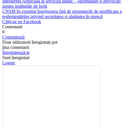
Inteligența Artificială în serviciul public – oportunități și provocări
pentru instituțiile de forță
CNSM își exprimă îngrijorarea față de propunerile de modificare a
reglementărilor privind securitatea și sănătatea în muncă
Citiți-ne pe Facebook
Comentarii
0
Comentează
Doar utilizatorii înregistrați pot
lăsa comentarii
Înregistrează-te
Sunt înregistrat
Logare