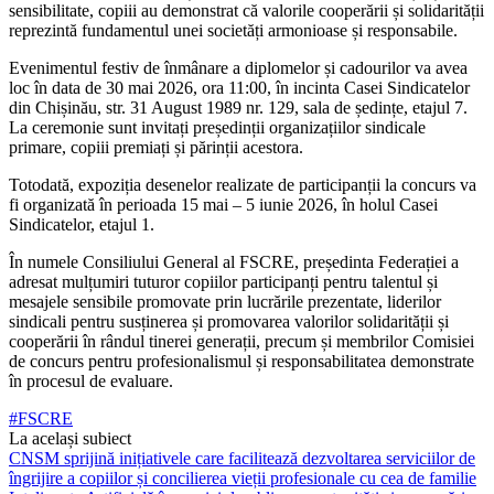
sensibilitate, copiii au demonstrat că valorile cooperării și solidarității
reprezintă fundamentul unei societăți armonioase și responsabile.
Evenimentul festiv de înmânare a diplomelor și cadourilor va avea
loc în data de 30 mai 2026, ora 11:00, în incinta Casei Sindicatelor
din Chișinău, str. 31 August 1989 nr. 129, sala de ședințe, etajul 7.
La ceremonie sunt invitați președinții organizațiilor sindicale
primare, copiii premiați și părinții acestora.
Totodată, expoziția desenelor realizate de participanții la concurs va
fi organizată în perioada 15 mai – 5 iunie 2026, în holul Casei
Sindicatelor, etajul 1.
În numele Consiliului General al FSCRE, președinta Federației a
adresat mulțumiri tuturor copiilor participanți pentru talentul și
mesajele sensibile promovate prin lucrările prezentate, liderilor
sindicali pentru susținerea și promovarea valorilor solidarității și
cooperării în rândul tinerei generații, precum și membrilor Comisiei
de concurs pentru profesionalismul și responsabilitatea demonstrate
în procesul de evaluare.
#FSCRE
La același subiect
CNSM sprijină inițiativele care facilitează dezvoltarea serviciilor de
îngrijire a copiilor și concilierea vieții profesionale cu cea de familie