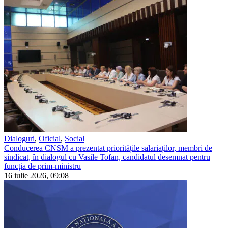
Dialoguri
,
Oficial
,
Social
Conducerea CNSM a prezentat prioritățile salariaților, membri de
sindicat, în dialogul cu Vasile Tofan, candidatul desemnat pentru
funcția de prim-ministru
16 iulie 2026, 09:08