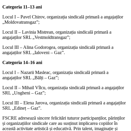
Categoria 11–13 ani
Locul I – Pavel Chirov, organizația sindicală primară a angajaților
„Moldovatransgaz”;
Locul II – Lavinia Mistrean, organizația sindicală primară a
angajaților SRL „Vestmoldtransgaz”;
Locul III – Alina Godorogea, organizația sindicală primară a
angajaților SRL „Ialoveni – Gaz”.
Categoria 14–16 ani
Locul I – Nazarii Masleac, organizația sindicală primară a
angajaților SRL „Bălți – Gaz”;
Locul II – Mihail Vîlcu, organizația sindicală primară a angajaților
SRL „Ungheni – Gaz”;
Locul III – Elena Jarova, organizația sindicală primară a angajaților
SRL „Edineț – Gaz”.
FSCRE adresează sincere felicitări tuturor participanților, părinților
și organizațiilor sindicale care au susținut implicarea copiilor în
această activitate artistică și educativă. Prin talent, imaginație și