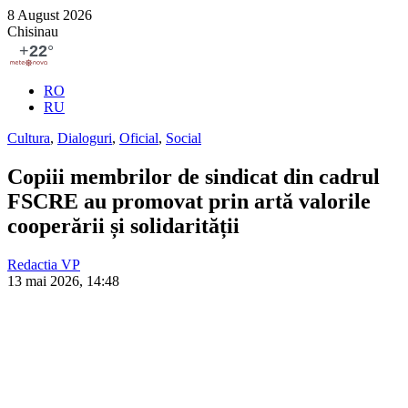
8 August 2026
Chisinau
RO
RU
Cultura
,
Dialoguri
,
Oficial
,
Social
Copiii membrilor de sindicat din cadrul
FSCRE au promovat prin artă valorile
cooperării și solidarității
Redactia VP
13 mai 2026, 14:48