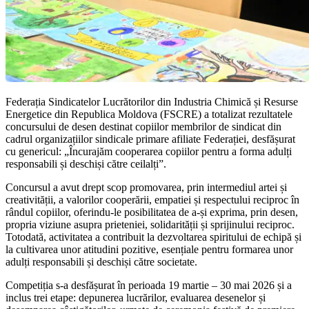
Federația Sindicatelor Lucrătorilor din Industria Chimică și Resurse
Energetice din Republica Moldova (FSCRE) a totalizat rezultatele
concursului de desen destinat copiilor membrilor de sindicat din
cadrul organizațiilor sindicale primare afiliate Federației, desfășurat
cu genericul: „Încurajăm cooperarea copiilor pentru a forma adulți
responsabili și deschiși către ceilalți”.
Concursul a avut drept scop promovarea, prin intermediul artei și
creativității, a valorilor cooperării, empatiei și respectului reciproc în
rândul copiilor, oferindu-le posibilitatea de a-și exprima, prin desen,
propria viziune asupra prieteniei, solidarității și sprijinului reciproc.
Totodată, activitatea a contribuit la dezvoltarea spiritului de echipă și
la cultivarea unor atitudini pozitive, esențiale pentru formarea unor
adulți responsabili și deschiși către societate.
Competiția s-a desfășurat în perioada 19 martie – 30 mai 2026 și a
inclus trei etape: depunerea lucrărilor, evaluarea desenelor și