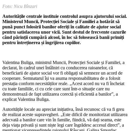
Foto: Nicu Bînzari
Autoritățile centrale instituie controlul asupra ajutorului social.
Minis­terul Muncii, Protecției Sociale și Familiei a hotărât să
pună punct folo­sirii banilor oferiți în calitate de ajutor social
pentru satisfacerea unor vicii. Sunt destul de frecvente cazurile
când părinții cumpără alcool, în loc să folosească banii primiți
pentru întreținerea și îngrijirea copiilor.
Valentina Buliga, ministrul Muncii, Protecției Sociale și Familiei, a
declarat, în cadrul unei întâlniri cu conducerea ra­ioanelor, că
beneficiarii de ajutor social vor fi obligați să semneze un acord de
co­operare. Semnatarul își va asuma respon­sabilitatea de a folosit
prestația conform necesităților reale. „Acest acord nu va fi încheiat
cu toate familiile, ci cu cele care sunt într-o situație care nu
demonstrează de fapt utilizarea corectă și eficientă a ba­nilor”, a
explicat Valentina Buliga.
Autoritățile locale au apreciat inițiativa, însă recunosc că va fi greu
de realizat aceste supravegheri. „Este dificil de mo­nitorizat utilizarea
adecvată a banilor care vin în familie, fiindcă, vă dați seama, este
deja viața privată și sunt niște legi care îngrădesc accesul direct”, a
menționat vicepreședintele raionului Râșcani, Gali­na Smurdac.