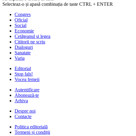
Selecteaz-o și apasă combinația de taste CTRL + ENTER
Congres
Oficial
Social
Economie
Cetăţeanul şi legea
Cititorii ne scriu
Dialoguri
Sanatate
Varia
Editorial
Stop fals!
Vocea femeii
Autentificare
Abonează-te
Arhiva
Despre noi
Contacte
Politica editorială
Termeni și condiții