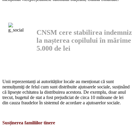
CNSM cere stabilirea indemniz
la nașterea copilului în mărime
5.000 de lei
Unii reprezentanți ai autorităților lo­cale au menționat că sunt
nemulțumiţi de felul cum sunt distribuite ajutoarele sociale, susținând
că lipsește echitatea la distribuirea acestora. De exemplu, doar anul
trecut, bugetul de stat a fost prejudi­ciat de circa 10 milioane de lei
din cauza fraudelor în sistemul de acordare a aju­toarelor sociale.
Susținerea familiilor tinere