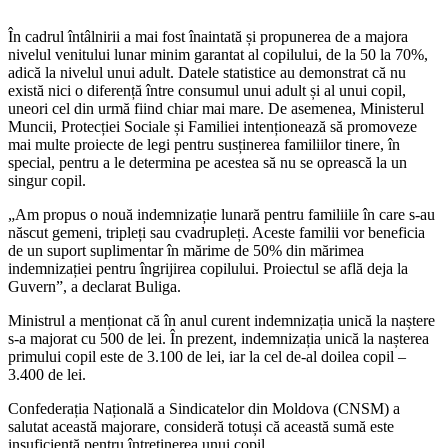
În cadrul întâlnirii a mai fost înaintată și propunerea de a majora
nivelul venitu­lui lunar minim garantat al copilului, de la 50 la 70%,
adică la nivelul unui adult. Da­tele statistice au demonstrat că nu
există nici o diferență între consumul unui adult și al unui copil,
uneori cel din urmă fiind chiar mai mare. De asemenea, Ministe­rul
Muncii, Protecției Sociale și Familiei intenționează să promoveze
mai multe proiecte de legi pentru susținerea famili­ilor tinere, în
special, pentru a le deter­mina pe acestea să nu se oprească la un
singur copil.
„Am propus o nouă indemnizație lu­nară pentru familiile în care s-au
născut gemeni, tripleți sau cvadrupleți. Aceste familii vor beneficia
de un suport supli­mentar în mărime de 50% din mărimea
indemnizației pentru îngrijirea copilului. Proiectul se află deja la
Guvern”, a decla­rat Buliga.
Ministrul a menționat că în anul curent indemnizația unică la naștere
s-a majorat cu 500 de lei. În prezent, indemnizația unică la nașterea
primului copil este de 3.100 de lei, iar la cel de-al doilea copil –
3.400 de lei.
Confederația Națională a Sindicatelor din Moldova (CNSM) a
salutat aceas­tă majorare, consideră totuși că această sumă este
insuficientă pentru întreținerea unui copil.