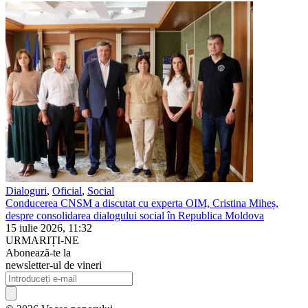
Dialoguri
,
Oficial
,
Social
Conducerea CNSM a discutat cu experta OIM, Cristina Miheș,
despre consolidarea dialogului social în Republica Moldova
15 iulie 2026, 11:32
URMARIȚI-NE
Abonează-te la
newsletter-ul de vineri