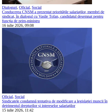
Dialoguri
,
Oficial
,
Social
Conducerea CNSM a prezentat prioritățile salariaților, membri de
sindicat, în dialogul cu Vasile Tofan, candidatul desemnat pentru
funcția de prim-ministru
16 iulie 2026, 09:08
Oficial
,
Social
Sindicatele condamnă tentativa de modificare a legislației muncii în
detrimentul drepturilor și intereselor salariaților
15 iulie 2026, 11:42