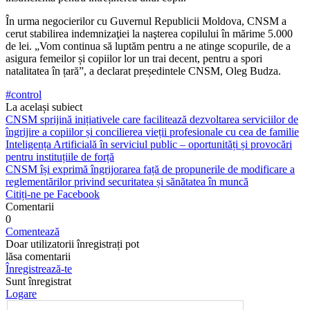
În urma negocierilor cu Guvernul Re­publicii Moldova, CNSM a
cerut stabili­rea indemnizaţiei la naşterea copilului în mărime 5.000
de lei. „Vom continua să luptăm pentru a ne atinge scopurile, de a
asigura femeilor și copiilor lor un trai de­cent, pentru a spori
natalitatea în țară”, a declarat președintele CNSM, Oleg Budza.
#control
La același subiect
CNSM sprijină inițiativele care facilitează dezvoltarea serviciilor de
îngrijire a copiilor și concilierea vieții profesionale cu cea de familie
Inteligența Artificială în serviciul public – oportunități și provocări
pentru instituțiile de forță
CNSM își exprimă îngrijorarea față de propunerile de modificare a
reglementărilor privind securitatea și sănătatea în muncă
Citiți-ne pe Facebook
Comentarii
0
Comentează
Doar utilizatorii înregistrați pot
lăsa comentarii
Înregistrează-te
Sunt înregistrat
Logare