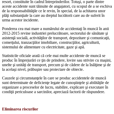
resort, constituite în cadrul întreprinderilor. Totuşi, o parte dintre
aceste accidente sunt tăinuite de angajatori, cu scopul de a se eschiva
de la responsabilităţile ce le revin, în special, de la achitarea unor
plăţi substanţiale la care au dreptul lucrătorii care au de suferit în
urma acestor incidente.
Ponderea cea mai mare a numărului de accidentaţi în muncă în anii
2012-2015 re­vine industriei prelucrătoare, sectorului de sănătate şi
asistenţă socială, activităţilor de transport, depozitare şi comunicaţii,
comer­ţului, tranzacţiilor imobiliare, construcţii­lor, agriculturii,
sistemului de alimentare cu electricitate, gaze şi apă.
Statisticile oficiale arată că cele mai multe accidente de muncă se
produc în împrejurări ce ţin de prindere, lovire sau strivire cu ma­şini,
unelte şi unităţi de transport, precum şi de cădere de la înălţime şi de
la acelaşi nivel, prăbuşire sau proiectare de obiecte.
Cauzele şi circumstanţele în care se pro­duc accidentele de muncă
sunt determinate de deficienţe legate de cunoştinţele şi abi­lităţile de
organizare a proceselor de lucru, stabilire, explicare şi executare în
condiţii periculoase a sarcinilor, apreciază factorii de răspundere.
Eliminarea riscurilor