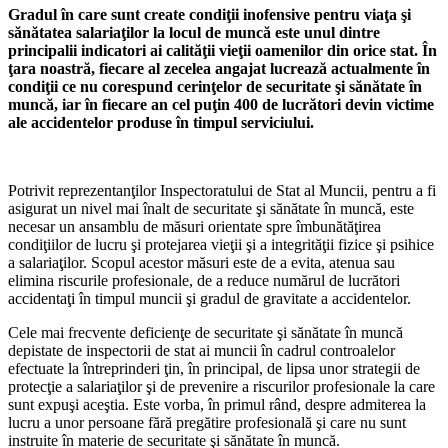
Gradul în care sunt create condiţii inofensive pentru viaţa şi
sănătatea salariaţilor la locul de muncă este unul dintre
principalii indicatori ai calităţii vieţii oamenilor din orice stat. În
ţara noastră, fiecare al zece­lea angajat lucrează actualmente în
condiţii ce nu corespund cerinţelor de securitate şi sănătate în
muncă, iar în fiecare an cel puţin 400 de lucrători devin victime
ale accidentelor produse în timpul serviciului.
Potrivit reprezentanţilor Inspectoratului de Stat al Muncii, pentru a fi
asigurat un nivel mai înalt de securitate şi sănătate în muncă, este
necesar un ansamblu de măsuri orientate spre îmbunătăţirea
condiţiilor de lucru şi protejarea vieţii şi a integrităţii fi­zice şi psihice
a salariaţilor. Scopul acestor măsuri este de a evita, atenua sau
elimina riscurile profesionale, de a reduce numărul de lucrători
accidentaţi în timpul muncii şi gradul de gravitate a accidentelor.
Cele mai frecvente deficienţe de securita­te şi sănătate în muncă
depistate de inspec­torii de stat ai muncii în cadrul controalelor
efectuate la întreprinderi ţin, în principal, de lipsa unor strategii de
protecţie a salariaţilor şi de prevenire a riscurilor profesionale la care
sunt expuşi aceştia. Este vorba, în pri­mul rând, despre admiterea la
lucru a unor persoane fără pregătire profesională şi care nu sunt
instruite în materie de securitate şi sănătate în muncă.