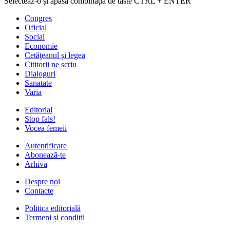
Selecteaz-o și apasă combinația de taste CTRL + ENTER
Congres
Oficial
Social
Economie
Cetăţeanul şi legea
Cititorii ne scriu
Dialoguri
Sanatate
Varia
Editorial
Stop fals!
Vocea femeii
Autentificare
Abonează-te
Arhiva
Despre noi
Contacte
Politica editorială
Termeni și condiții