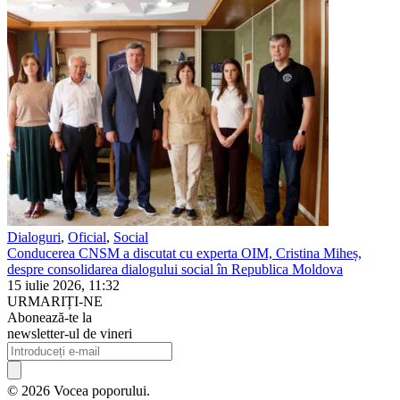
Dialoguri
,
Oficial
,
Social
Conducerea CNSM a discutat cu experta OIM, Cristina Miheș,
despre consolidarea dialogului social în Republica Moldova
15 iulie 2026, 11:32
URMARIȚI-NE
Abonează-te la
newsletter-ul de vineri
© 2026 Vocea poporului.