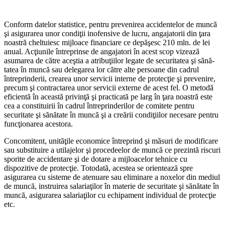
Conform datelor statistice, pentru preve­nirea accidentelor de muncă
şi asigurarea unor condiţii inofensive de lucru, angaja­torii din ţara
noastră cheltuiesc mijloace fi­nanciare ce depăşesc 210 mln. de lei
anual. Acţiunile întreprinse de angajatori în acest scop vizează
asumarea de către aceştia a atribuţiilor legate de securitatea şi sănă­
tatea în muncă sau delegarea lor către alte persoane din cadrul
întreprinderii, crearea unor servicii interne de protecţie şi preve­nire,
precum şi contractarea unor servicii externe de acest fel. O metodă
eficientă în această privinţă şi practicată pe larg în ţara noastră este
cea a constituirii în cadrul în­treprinderilor de comitete pentru
securitate şi sănătate în muncă şi a creării condiţiilor necesare pentru
funcţionarea acestora.
Concomitent, unităţile economice între­prind şi măsuri de modificare
sau substitu­ire a utilajelor şi procedeelor de muncă ce prezintă riscuri
sporite de accidentare şi de dotare a mijloacelor tehnice cu
dispozitive de protecţie. Totodată, acestea se orientează spre
asigurarea cu sisteme de atenuare sau eliminare a noxelor din mediul
de muncă, instruirea salariaţilor în materie de securi­tate şi sănătate în
muncă, asigurarea salari­aţilor cu echipament individual de protecţie
etc.