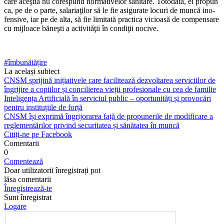
care aceştia nu corespund normativelor sanitare. Totodată, ei propun
ca, pe de o parte, salari­aţilor să le fie asigurate locuri de muncă ino­
fensive, iar pe de alta, să fie limitată practica vicioasă de compensare
cu mijloace băneşti a activităţii în condiţii nocive.
#îmbunătățire
La același subiect
CNSM sprijină inițiativele care facilitează dezvoltarea serviciilor de
îngrijire a copiilor și concilierea vieții profesionale cu cea de familie
Inteligența Artificială în serviciul public – oportunități și provocări
pentru instituțiile de forță
CNSM își exprimă îngrijorarea față de propunerile de modificare a
reglementărilor privind securitatea și sănătatea în muncă
Citiți-ne pe Facebook
Comentarii
0
Comentează
Doar utilizatorii înregistrați pot
lăsa comentarii
Înregistrează-te
Sunt înregistrat
Logare