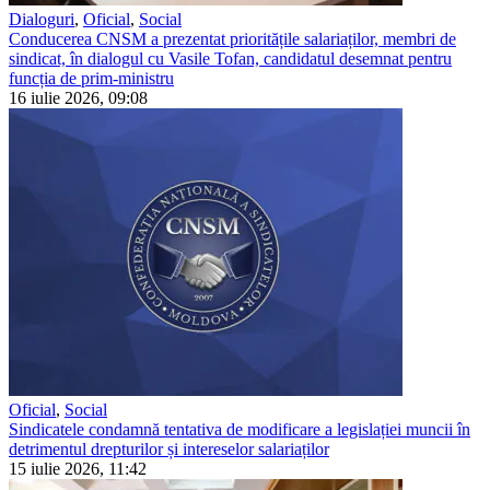
Dialoguri
,
Oficial
,
Social
Conducerea CNSM a prezentat prioritățile salariaților, membri de
sindicat, în dialogul cu Vasile Tofan, candidatul desemnat pentru
funcția de prim-ministru
16 iulie 2026, 09:08
Oficial
,
Social
Sindicatele condamnă tentativa de modificare a legislației muncii în
detrimentul drepturilor și intereselor salariaților
15 iulie 2026, 11:42