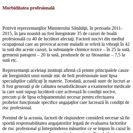
Morbiditatea profesională
Potrivit reprezentanţilor Ministerului Să­nătăţii, în perioada 2011-
2015, în ţara noas­tră au fost înregistrate 35 de cazuri de boală
profesională cu 40 de lucrători afectaţi. Fac­torii nocivi din mediul
ocupaţional care au provocat aceste maladii se referă la vibraţii în 42
la sută din aceste cazuri, la substanţele chimice toxice – în 25 la sută,
germenii pa­togeni – 20 la sută, produsele de uz fitosani­tar – 7,5 la
sută etc.
Reprezentanţii aceleiaşi instituţii afirmă că printre principalele cauze
ale înregis­trării unui număr mic de boli profesionale sunt lipsa
specialiştilor calificaţi în materie. Totodată, această stare de lucruri ar
fi fost generată şi de calitatea nesatisfăcătoare a examenelor medicale
la care sunt supuşi lucrătorii care activează în condiţii nocive,
precum şi de lipsa echipamentului necesar pentru efectuarea
probelor funcţionale spe­cifice angajaţilor care lucrează în condiţii de
risc profesional.
Pornind de la aceasta, factorii de răspun­dere consideră necesar să fie
sporită respon­sabilitatea angajatorilor legată de evaluarea factorilor
de risc profesional şi întreprinde­rea măsurilor ce se impun în cazul în