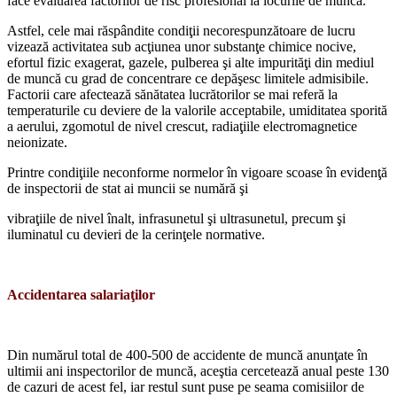
face evaluarea factorilor de risc profesional la locurile de muncă.
Astfel, cele mai răspândite condiţii neco­respunzătoare de lucru
vizează activitatea sub acţiunea unor substanţe chimice nocive,
efortul fizic exagerat, gazele, pulberea şi alte impurităţi din mediul
de muncă cu grad de concentrare ce depăşesc limitele admisibile.
Factorii care afectează sănătatea lucrătorilor se mai referă la
temperaturile cu deviere de la valorile acceptabile, umiditatea sporită
a aerului, zgomotul de nivel crescut, radiaţiile electromagnetice
neionizate.
Printre condiţiile neconforme normelor în vigoare scoase în evidenţă
de inspectorii de stat ai muncii se numără şi
vibraţiile de nivel înalt, infrasunetul şi ultrasunetul, pre­cum şi
iluminatul cu devieri de la cerinţele normative.
Accidentarea salariaţilor
Din numărul total de 400-500 de ac­cidente de muncă anunţate în
ultimii ani inspectorilor de muncă, aceştia cercetează anual peste 130
de cazuri de acest fel, iar re­stul sunt puse pe seama comisiilor de