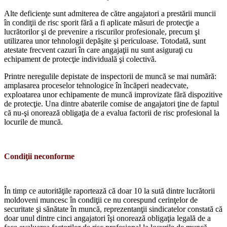
Alte deficienţe sunt admiterea de către angajatori a prestării muncii
în condiţii de risc sporit fără a fi aplicate măsuri de pro­tecţie a
lucrătorilor şi de prevenire a riscu­rilor profesionale, precum şi
utilizarea unor tehnologii depăşite şi periculoase. Totodată, sunt
atestate frecvent cazuri în care angajaţii nu sunt asiguraţi cu
echipament de protecţie individuală şi colectivă.
Printre neregulile depistate de inspectorii de muncă se mai numără:
amplasarea pro­ceselor tehnologice în încăperi neadecvate,
exploatarea unor echipamente de muncă improvizate fără dispozitive
de protecţie. Una dintre abaterile comise de angajatori ţine de faptul
că nu-şi onorează obligaţia de a evalua factorii de risc profesional la
locu­rile de muncă.
Condiţii neconforme
În timp ce autorităţile raportează că doar 10 la sută dintre lucrătorii
moldoveni mun­cesc în condiţii ce nu corespund cerinţelor de
securitate şi sănătate în muncă, repre­zentanţii sindicatelor constată că
doar unul dintre cinci angajatori îşi onorează obligaţia legală de a