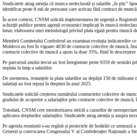
Sindicatele atrag atenția că munca nedeclarată și salariile „în plic” lips
identificat peste 8 mii de persoane care activau fără contract de muncă, 
În acest context, CNSM solicită implementarea de urgență a Registrului ele
achiziții publice pentru agenții economici implicați în muncă nedeclara
lunar, elaborarea unei metodologii privind plata egală pentru muncă de 
Membrii Comitetului Confederal au examinat evoluția indicatorilor ce 
Moldova au fost în vigoare 4030 de contracte colective de muncă, însă 
contracte colective de muncă a ajuns la doar 35%, fiind în descreștere
Pe parcursul anului trecut au fost înregistrate peste 9359 de sesizări p
neplata la timp a salariilor.
De asemenea, restanțele la plata salariilor au depășit 150 de milioane de
salariați au fost repuși în drepturi în anul 2025.
Sindicatele solicită creșterea numărului contractelor colective de mun
gradului de acoperire a salariaților prin contracte colective de muncă,
Totodată, CNSM cere monitorizarea strictă a cazurilor de nerespectare 
aplicarea drepturilor salariaților. Sindicatele atrag atenția și asupra nece
Pe agenda reuniunii s-au regăsit și proiectele de hotărâri ce urmează
General și convocarea Congresului V al Confederației Naționale a Sin