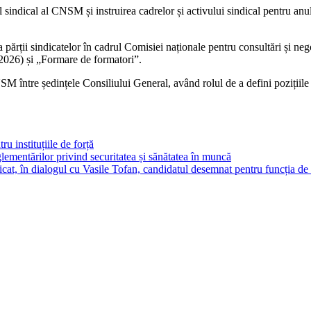
ivul sindical al CNSM și instruirea cadrelor și activului sindical pentru
ții sindicatelor în cadrul Comisiei naționale pentru consultări și nego
 2026) și „Formare de formatori”.
ntre ședințele Consiliului General, având rolul de a defini pozițiile C
ru instituțiile de forță
ementărilor privind securitatea și sănătatea în muncă
cat, în dialogul cu Vasile Tofan, candidatul desemnat pentru funcția de