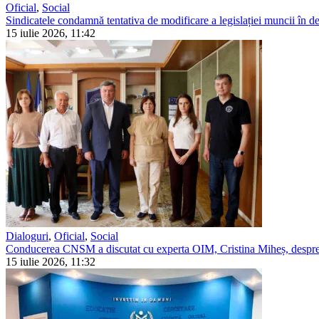
Oficial
,
Social
Sindicatele condamnă tentativa de modificare a legislației muncii în detr
15 iulie 2026, 11:42
Dialoguri
,
Oficial
,
Social
Conducerea CNSM a discutat cu experta OIM, Cristina Miheș, despre 
15 iulie 2026, 11:32