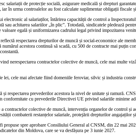
esc salariații de protecție socială, asigurare medicală și drepturi garanta
iar în urma controalelor au fost calculate suplimentar obligații fiscale și
ctronic al salariaților, întărirea capacității de control a Inspectoratului 
tă sau achitarea salariilor „în plic”. Totodată, sindicatele pledează pen
valoare egală și uniformizarea cadrului legal privind impozitarea venitur
reflectă respectarea drepturilor de muncă și social-economice ale membr
numărul acestora continuă să scadă, cu 500 de contracte mai puțin compar
 constantă.
rivind nerespectarea contractelor colective de muncă, cele mai multe vizân
 lei, cele mai afectate fiind domeniile feroviar, silvic și industria const
că și respectarea prevederilor acestora la nivel de unitate și ramură. CN
 în conformitate cu prevederile Directivei UE privind salariile minime ad
a contractelor colective de muncă, intervenția organelor de control și ac
sității combaterii restanțelor salariale, protejării drepturilor angajaților 
 a fi propuse spre aprobare Consiliului General al CNSM, din 22 mai 20
dicatelor din Moldova, care se va desfășura pe 3 iunie 2027.