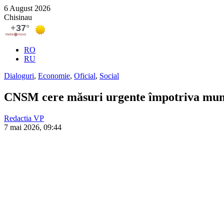
6 August 2026
Chisinau
RO
RU
Dialoguri
,
Economie
,
Oficial
,
Social
CNSM cere măsuri urgente împotriva muncii
Redactia VP
7 mai 2026, 09:44