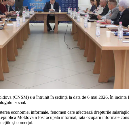
dova (CNSM) s-a întrunit în ședință la data de 6 mai 2026, în incinta I
alogului social.
a economiei informale, fenomen care afectează drepturile salariaților, 
n Republica Moldova a fost ocupată informal, rata ocupării informale co
cțiile și comerțul.