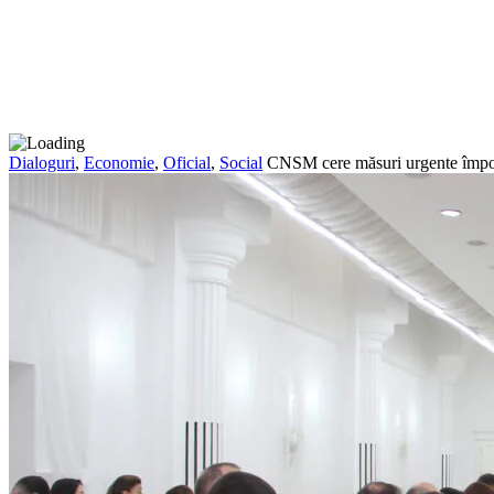
Dialoguri
,
Economie
,
Oficial
,
Social
CNSM cere măsuri urgente împotri