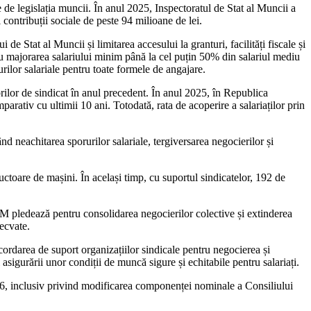
te de legislația muncii. În anul 2025, Inspectoratul de Stat al Muncii a
 contribuții sociale de peste 94 milioane de lei.
de Stat al Muncii și limitarea accesului la granturi, facilități fiscale și
tru majorarea salariului minim până la cel puțin 50% din salariul mediu
ilor salariale pentru toate formele de angajare.
ilor de sindicat în anul precedent. În anul 2025, în Republica
ativ cu ultimii 10 ani. Totodată, rata de acoperire a salariaților prin
d neachitarea sporurilor salariale, tergiversarea negocierilor și
ructoare de mașini. În același timp, cu suportul sindicatelor, 192 de
SM pledează pentru consolidarea negocierilor colective și extinderea
ecvate.
ordarea de suport organizațiilor sindicale pentru negocierea și
și asigurării unor condiții de muncă sigure și echitabile pentru salariați.
26, inclusiv privind modificarea componenței nominale a Consiliului