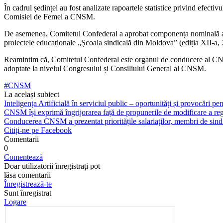
În cadrul ședinței au fost analizate rapoartele statistice privind efect
Comisiei de Femei a CNSM.
De asemenea, Comitetul Confederal a aprobat componența nominală a păr
proiectele educaționale „Școala sindicală din Moldova” (ediția XII-a,
Reamintim că, Comitetul Confederal este organul de conducere al CNSM î
adoptate la nivelul Congresului și Consiliului General al CNSM.
#CNSM
La același subiect
Inteligența Artificială în serviciul public – oportunități și provocări pent
CNSM își exprimă îngrijorarea față de propunerile de modificare a regl
Conducerea CNSM a prezentat prioritățile salariaților, membri de sindi
Citiți-ne pe Facebook
Comentarii
0
Comentează
Doar utilizatorii înregistrați pot
lăsa comentarii
Înregistrează-te
Sunt înregistrat
Logare