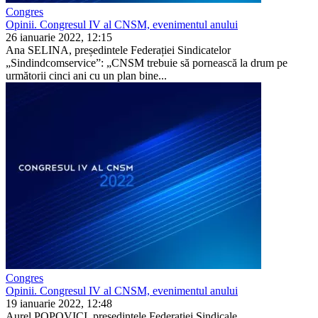
Congres
Opinii. Congresul IV al CNSM, evenimentul anului
26 ianuarie 2022, 12:15
Ana SELINA, președintele Federației Sindicatelor
„Sindindcomservice”: „CNSM trebuie să pornească la drum pe
următorii cinci ani cu un plan bine...
Congres
Opinii. Congresul IV al CNSM, evenimentul anului
19 ianuarie 2022, 12:48
Aurel POPOVICI, președintele Federației Sindicale