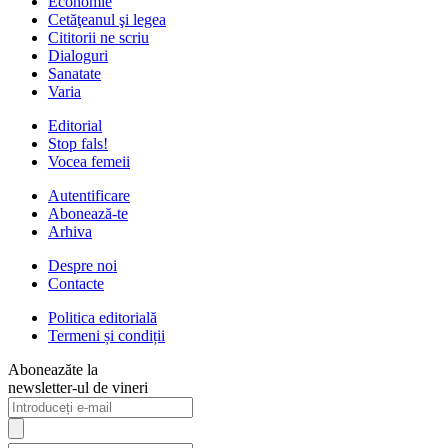
Economie
Cetăţeanul şi legea
Cititorii ne scriu
Dialoguri
Sanatate
Varia
Editorial
Stop fals!
Vocea femeii
Autentificare
Abonează-te
Arhiva
Despre noi
Contacte
Politica editorială
Termeni și condiții
Aboneazăte la
newsletter-ul de vineri