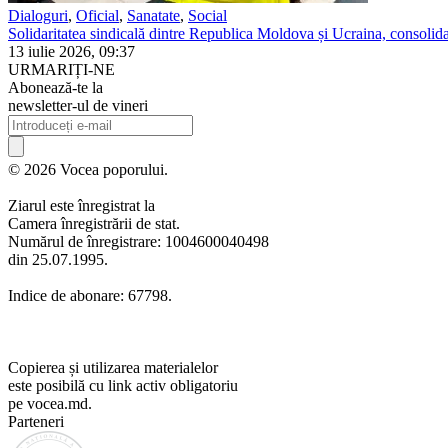
Dialoguri
,
Oficial
,
Sanatate
,
Social
Solidaritatea sindicală dintre Republica Moldova și Ucraina, consolidat
13 iulie 2026, 09:37
URMARIȚI-NE
Abonează-te la
newsletter-ul de vineri
© 2026 Vocea poporului.
Ziarul este înregistrat la
Camera înregistrării de stat.
Numărul de înregistrare: 1004600040498
din 25.07.1995.
Indice de abonare: 67798.
Copierea și utilizarea materialelor
este posibilă cu link activ obligatoriu
pe vocea.md.
Parteneri