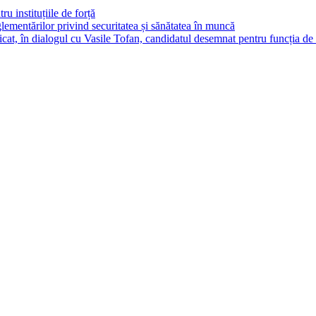
ru instituțiile de forță
ementărilor privind securitatea și sănătatea în muncă
cat, în dialogul cu Vasile Tofan, candidatul desemnat pentru funcția de