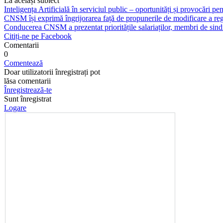
La același subiect
Inteligența Artificială în serviciul public – oportunități și provocări pent
CNSM își exprimă îngrijorarea față de propunerile de modificare a regl
Conducerea CNSM a prezentat prioritățile salariaților, membri de sindi
Citiți-ne pe Facebook
Comentarii
0
Comentează
Doar utilizatorii înregistrați pot
lăsa comentarii
Înregistrează-te
Sunt înregistrat
Logare