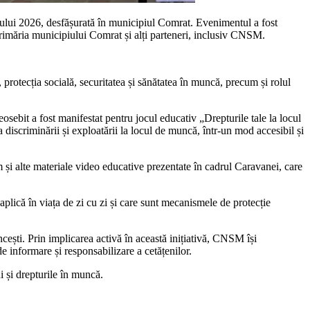
ului 2026, desfășurată în municipiul Comrat. Evenimentul a fost
ria municipiului Comrat și alți parteneri, inclusiv CNSM.
 protecția socială, securitatea și sănătatea în muncă, precum și rolul
eosebit a fost manifestat pentru jocul educativ „Drepturile tale la locul
a discriminării și exploatării la locul de muncă, într-un mod accesibil și
 și alte materiale video educative prezentate în cadrul Caravanei, care
 aplică în viața de zi cu zi și care sunt mecanismele de protecție
cești. Prin implicarea activă în această inițiativă, CNSM își
e informare și responsabilizare a cetățenilor.
i și drepturile în muncă.