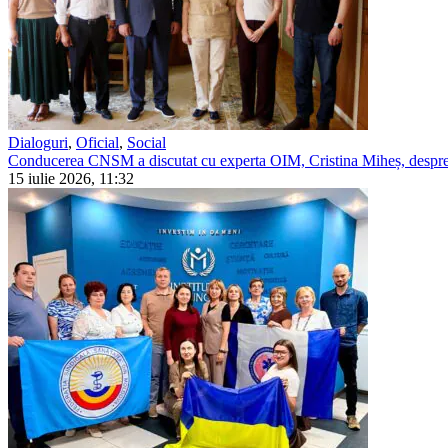
Dialoguri
,
Oficial
,
Social
Conducerea CNSM a discutat cu experta OIM, Cristina Miheș, despre 
15 iulie 2026, 11:32