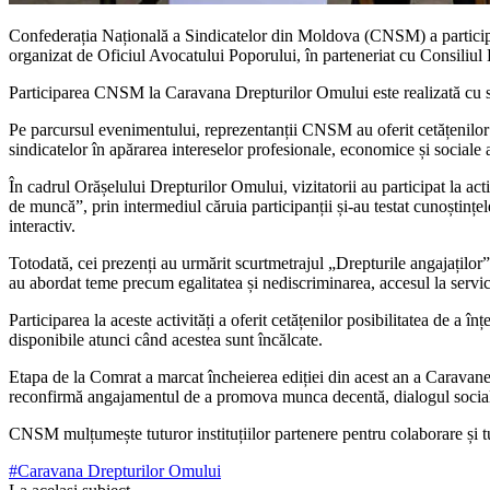
Confederația Națională a Sindicatelor din Moldova (CNSM) a participa
organizat de Oficiul Avocatului Poporului, în parteneriat cu Cons
Participarea CNSM la Caravana Drepturilor Omului este realizată cu
Pe parcursul evenimentului, reprezentanții CNSM au oferit cetățenilor inf
sindicatelor în apărarea intereselor profesionale, economice și sociale a
În cadrul Orășelului Drepturilor Omului, vizitatorii au participat la act
de muncă”, prin intermediul căruia participanții și-au testat cunoștințel
interactiv.
Totodată, cei prezenți au urmărit scurtmetrajul „Drepturile angajaților
au abordat teme precum egalitatea și nediscriminarea, accesul la servic
Participarea la aceste activități a oferit cetățenilor posibilitatea de a
disponibile atunci când acestea sunt încălcate.
Etapa de la Comrat a marcat încheierea ediției din acest an a Caravanei
reconfirmă angajamentul de a promova munca decentă, dialogul social și 
CNSM mulțumește tuturor instituțiilor partenere pentru colaborare și tut
#Caravana Drepturilor Omului