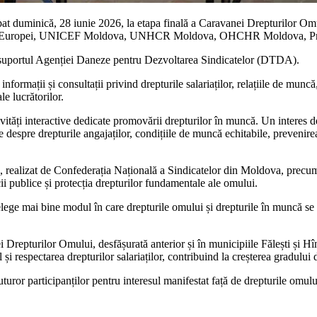
t duminică, 28 iunie 2026, la etapa finală a Caravanei Drepturilor Om
iliul Europei, UNICEF Moldova, UNHCR Moldova, OHCHR Moldova, Primă
 suportul Agenției Daneze pentru Dezvoltarea Sindicatelor (DTDA).
ormații și consultații privind drepturile salariaților, relațiile de muncă,
le lucrătorilor.
ivități interactive dedicate promovării drepturilor în muncă. Un interes d
e despre drepturile angajaților, condițiile de muncă echitabile, prevenire
”, realizat de Confederația Națională a Sindicatelor din Moldova, precum
ii publice și protecția drepturilor fundamentale ale omului.
 înțelege mai bine modul în care drepturile omului și drepturile în muncă se
 Drepturilor Omului, desfășurată anterior și în municipiile Fălești și Hîn
respectarea drepturilor salariaților, contribuind la creșterea gradului d
uror participanților pentru interesul manifestat față de drepturile omulu