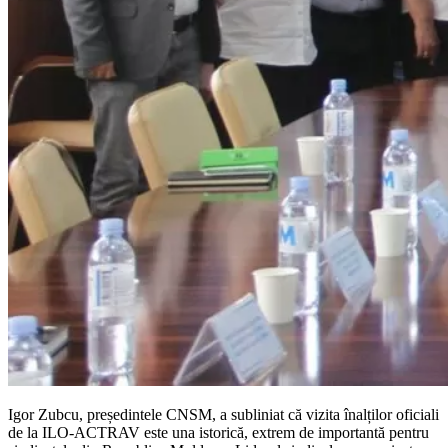
Igor Zubcu, președintele CNSM, a subliniat că vizita înalților oficiali
de la ILO-ACTRAV este una is­torică, extrem de importantă pentru