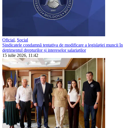
Oficial
,
Social
Sindicatele condamnă tentativa de modificare a legislației muncii în
detrimentul drepturilor și intereselor salariaților
15 iulie 2026, 11:42