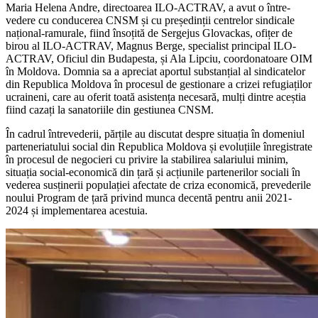
Maria Helena Andre, directoa­rea ILO-ACTRAV, a avut o între­
vedere cu conducerea CNSM și cu președinții centrelor sindicale
național-ramurale, fiind însoțită de Sergejus Glovackas, ofițer de
birou al ILO-ACTRAV, Magnus Berge, spe­cialist principal ILO-
ACTRAV, Oficiul din Budapesta, și Ala Lipciu, coor­donatoare OIM
în Moldova. Dom­nia sa a apreciat aportul substanțial al sindicatelor
din Republica Mol­dova în procesul de gestionare a crizei refugiaților
ucraineni, care au oferit toată asistența necesară, mulți dintre aceștia
fiind cazați la sanatoriile din gestiunea CNSM.
În cadrul întrevederii, părțile au discutat despre situația în domeniul
parteneriatului social din Republica Moldova și evoluțiile înregistrate
în procesul de negocieri cu pri­vire la stabilirea salariului minim,
situația social-economică din țară și acțiunile partenerilor sociali în
ve­derea susținerii populației afectate de criza economică, prevederile
no­ului Program de țară privind munca decentă pentru anii 2021-
2024 și implementarea acestuia.