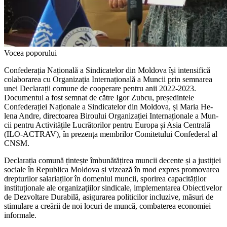
Vocea poporului
Confederația Națională a Sin­dicatelor din Moldova își inten­sifică
colaborarea cu Organizația Internațională a Muncii prin sem­narea
unei Declarații comune de cooperare pentru anii 2022-2023.
Documentul a fost semnat de că­tre Igor Zubcu, președintele
Confederației Naționale a Sindica­telor din Moldova, și Maria He­
lena Andre, directoarea Biroului Organizației Internaționale a Mun­
cii pentru Activitățile Lucrători­lor pentru Europa și Asia Centrală
(ILO-ACTRAV), în prezența mem­brilor Comitetului Confederal al
CNSM.
Declarația comună țintește îmbunătățirea muncii decente și a justiției
sociale în Republica Mol­dova și vizează în mod expres pro­movarea
drepturilor salariaților în domeniul muncii, sporirea capacităților
instituționale ale organizațiilor sindicale, implementarea Obiectivelor
de Dezvoltare Dura­bilă, asigurarea politicilor incluzive, măsuri de
stimulare a creării de noi locuri de muncă, combaterea eco­nomiei
informale.