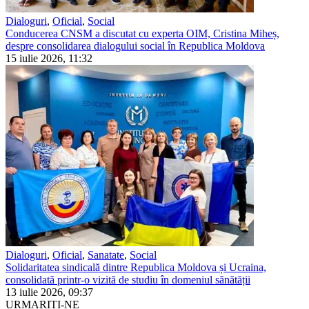
Dialoguri
,
Oficial
,
Social
Conducerea CNSM a discutat cu experta OIM, Cristina Miheș,
despre consolidarea dialogului social în Republica Moldova
15 iulie 2026, 11:32
Dialoguri
,
Oficial
,
Sanatate
,
Social
Solidaritatea sindicală dintre Republica Moldova și Ucraina,
consolidată printr-o vizită de studiu în domeniul sănătății
13 iulie 2026, 09:37
URMARIȚI-NE