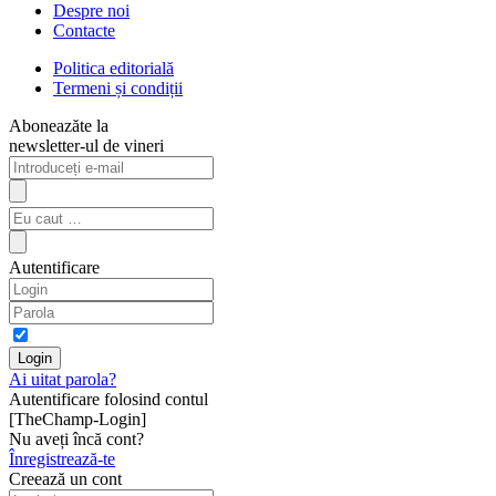
Despre noi
Contacte
Politica editorială
Termeni și condiții
Aboneazăte la
newsletter-ul de vineri
Autentificare
Ai uitat parola?
Autentificare folosind contul
[TheChamp-Login]
Nu aveți încă cont?
Înregistrează-te
Creează un cont