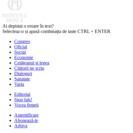
Ai depistat o eroare în text?
Selecteaz-o și apasă combinația de taste CTRL + ENTER
Congres
Oficial
Social
Economie
Cetăţeanul şi legea
Cititorii ne scriu
Dialoguri
Sanatate
Varia
Editorial
Stop fals!
Vocea femeii
Autentificare
Abonează-te
Arhiva