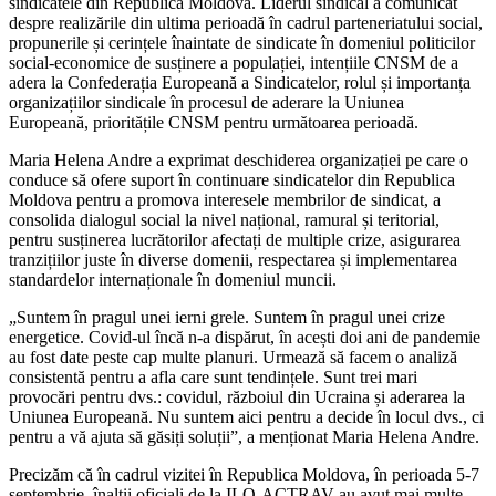
sindicatele din Republica Moldova. Liderul sindical a comunicat
despre realizările din ultima perioadă în cadrul par­teneriatului social,
propunerile și cerințele înaintate de sindicate în domeniul politicilor
social-economi­ce de susținere a populației, intențiile CNSM de a
adera la Confederația Europeană a Sindicatelor, ro­lul și importanța
organizațiilor sindicale în procesul de aderare la Uniunea
Europeană, prioritățile CNSM pentru următoarea perioadă.
Maria Helena Andre a exprimat deschiderea organizației pe care o
conduce să ofere suport în continuare sindicatelor din Republica
Moldova pentru a promova interesele membrilor de sindi­cat, a
consolida dialogul social la nivel național, ramural și teritorial,
pentru susținerea lucrători­lor afectați de multiple crize, asigurarea
tranzițiilor juste în diverse domenii, respectarea și implementarea
standardelor internaționale în domeniul muncii.
„Suntem în pragul unei ierni grele. Suntem în pra­gul unei crize
energetice. Covid-ul încă n-a dispărut, în acești doi ani de pandemie
au fost date peste cap multe planuri. Urmează să facem o analiză
consistentă pentru a afla care sunt tendințele. Sunt trei mari
provocări pentru dvs.: covidul, războiul din Ucraina și aderarea la
Uniunea Europeană. Nu suntem aici pentru a decide în locul dvs., ci
pentru a vă ajuta să găsiți soluții”, a menționat Maria Helena Andre.
Precizăm că în cadrul vizitei în Republica Mol­dova, în perioada 5-7
septembrie, înalții oficiali de la ILO-ACTRAV au avut mai multe