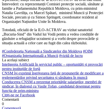
întrevederi: cu reprezentanții Comisiei protecție socială, sănăta­te şi
familie a Parlamentului Republicii Moldova, cu prim-ministrul
Natalia Gavrilița, cu Marcel Spătari, ministrul Muncii și Protecției
Sociale, precum și cu Si­mon Springett, coordonator rezident al
Organizației Națiunilor Unite în Moldova.
Totodată, oficialii de la ILO-ACTRAV au vizitat sa­natoriul
„Bucuria-Sind” din Vadul lui Vodă pentru a vedea condițiile de
găzduire a refugiaților ucraineni și a vorbi despre provocările și
situația actuală a celor care au fugit din calea războiului.
#Confederația Națională a Sindicatelor din Moldova
#OIM
#Organizaţia Internaţională a Muncii
#vizită de lucru
La același subiect
Inteligența Artificială în serviciul public – oportunități și provocări
pentru instituțiile de forță
CNSM își exprimă îngrijorarea față de propunerile de modificare a
reglementărilor privind securitatea și sănătatea în muncă
Conducerea CNSM a prezentat prioritățile salariaților, membri de
sindicat, în dialogul cu Vasile Tofan, candidatul desemnat pentru
funcția de prim-ministru
Citiți-ne pe Facebook
Comentarii
0
Comentează