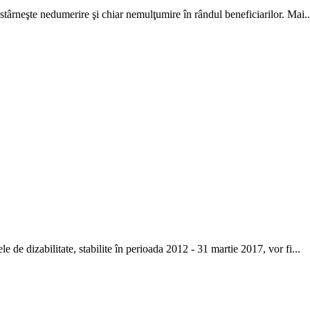
stârneşte nedumerire şi chiar nemulţumire în rân­dul beneficiarilor. Mai..
e de dizabilitate, sta­bilite în perioada 2012 - 31 martie 2017, vor fi...