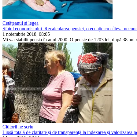
Cetăţeanul şi legea
Sfatul economistului. Recalcularea pensiei, o ecuație cu câteva necunos
1 noiembrie 2018, 08:05
Mi s-a stabilit pensia în anul 2000. O pensie de 1203 lei, după 38 ani d
Cititorii ne scriu
Lipsă totală de claritate şi de transparenţă la indexarea şi valorizarea p