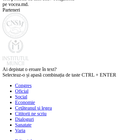
pe vocea.md.
Parteneri
Ai depistat o eroare în text?
Selecteaz-o și apasă combinația de taste CTRL + ENTER
Congres
Oficial
Social
Economie
Cetăţeanul şi legea
Cititorii ne scriu
Dialoguri
Sanatate
Varia