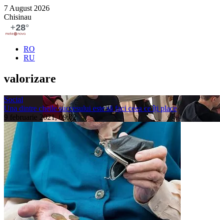
7 August 2026
Chisinau
RO
RU
valorizare
Social
Una dintre cheile succesului este să faci ceea ce îți place
9 februarie 2021, 09:02