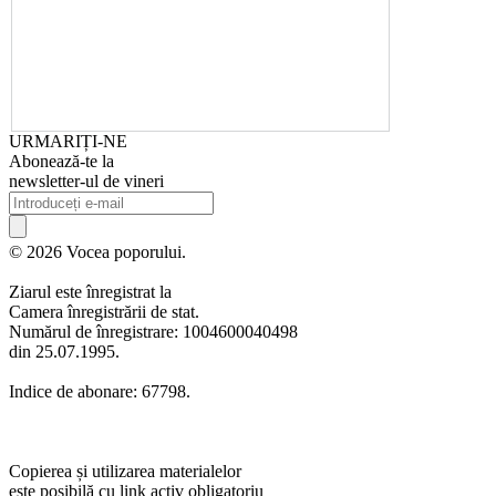
URMARIȚI-NE
Abonează-te la
newsletter-ul de vineri
© 2026 Vocea poporului.
Ziarul este înregistrat la
Camera înregistrării de stat.
Numărul de înregistrare: 1004600040498
din 25.07.1995.
Indice de abonare: 67798.
Copierea și utilizarea materialelor
este posibilă cu link activ obligatoriu