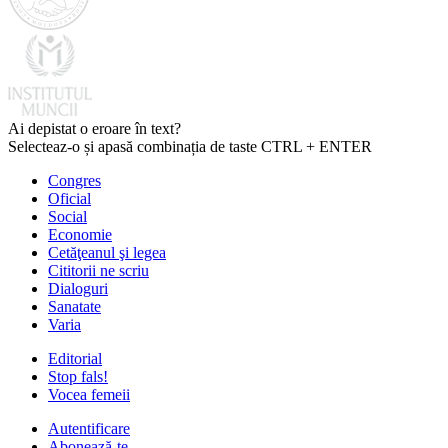
Ai depistat o eroare în text?
Selecteaz-o și apasă combinația de taste CTRL + ENTER
Congres
Oficial
Social
Economie
Cetăţeanul şi legea
Cititorii ne scriu
Dialoguri
Sanatate
Varia
Editorial
Stop fals!
Vocea femeii
Autentificare
Abonează-te