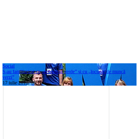
Social
S-au familiarizat cu „economia verde” şi cu „locurile de muncă
verzi”
17 iulie 2018, 16:11