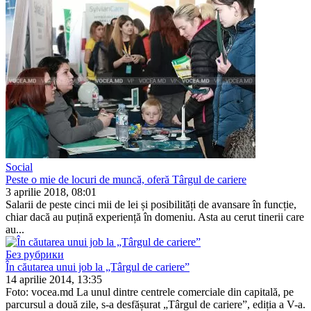
Social
Peste o mie de locuri de muncă, oferă Târgul de cariere
3 aprilie 2018, 08:01
Salarii de peste cinci mii de lei și posibilități de avansare în funcție,
chiar dacă au puțină experiență în domeniu. Asta au cerut tinerii care
au...
Без рубрики
În căutarea unui job la „Târgul de cariere”
14 aprilie 2014, 13:35
Foto: vocea.md La unul dintre centrele comerciale din capitală, pe
parcursul a două zile, s-a desfășurat „Târgul de cariere”, ediția a V-a.