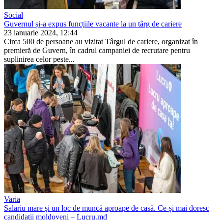
Social
Guvernul și-a expus funcțiile vacante la un târg de cariere
23 ianuarie 2024, 12:44
Circa 500 de persoane au vizitat Târgul de cariere, organizat în
premieră de Gu­vern, în cadrul campaniei de recrutare pentru
suplinirea celor peste...
Varia
Salariu mare și un loc de muncă aproape de casă. Ce-și mai doresc
candidații moldoveni – Lucru.md