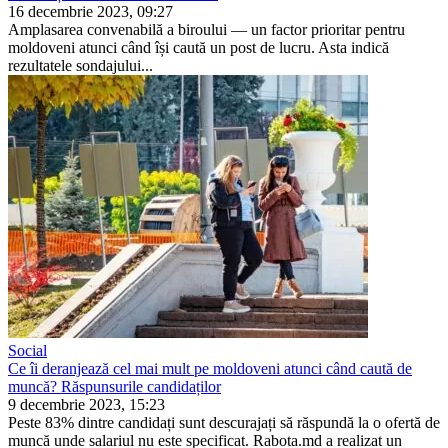
16 decembrie 2023, 09:27
Amplasarea convenabilă a biroului — un factor prioritar pentru
moldoveni atunci când își caută un post de lucru. Asta indică
rezultatele sondajului...
Social
Ce îi deranjează cel mai mult pe moldoveni atunci când caută de
muncă? Răspunsurile candidaților
9 decembrie 2023, 15:23
Peste 83% dintre candidați sunt descurajați să răspundă la o ofertă de
muncă unde salariul nu este specificat. Rabota.md a realizat un