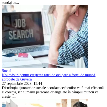
sondaj cu...
Social
Noi măsuri pentru creșterea ratei de ocupare a forței de muncă,
aprobate de Guvern
27 septembrie 2023, 15:44
Distribuția ajutoarelor sociale acordate cetățenilor va fi mai eficientă
și corectă, iar numă­rul persoanelor angajate în câmpul muncii va
crește. În...