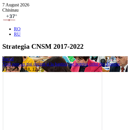
7 August 2026
Chisinau
RO
RU
Strategia CNSM 2017-2022
Social
Tind spre un trai decent şi la baştină, pe potriva celui din Europa
23 aprilie 2018, 12:25