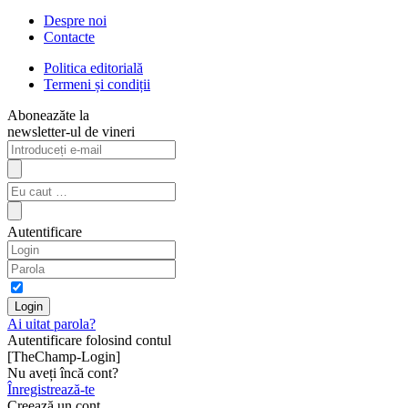
Despre noi
Contacte
Politica editorială
Termeni și condiții
Aboneazăte la
newsletter-ul de vineri
Autentificare
Ai uitat parola?
Autentificare folosind contul
[TheChamp-Login]
Nu aveți încă cont?
Înregistrează-te
Creează un cont