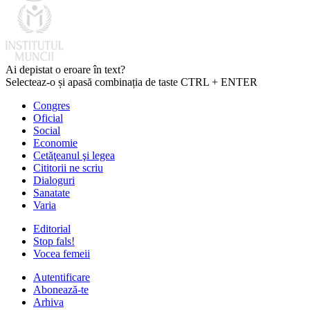
Ai depistat o eroare în text?
Selecteaz-o și apasă combinația de taste CTRL + ENTER
Congres
Oficial
Social
Economie
Cetăţeanul şi legea
Cititorii ne scriu
Dialoguri
Sanatate
Varia
Editorial
Stop fals!
Vocea femeii
Autentificare
Abonează-te
Arhiva