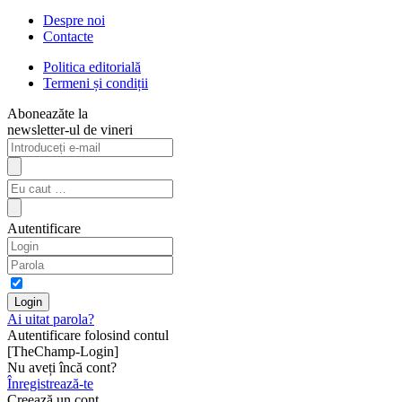
Despre noi
Contacte
Politica editorială
Termeni și condiții
Aboneazăte la
newsletter-ul de vineri
Autentificare
Ai uitat parola?
Autentificare folosind contul
[TheChamp-Login]
Nu aveți încă cont?
Înregistrează-te
Creează un cont