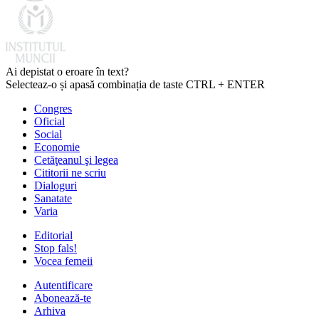
Ai depistat o eroare în text?
Selecteaz-o și apasă combinația de taste CTRL + ENTER
Congres
Oficial
Social
Economie
Cetăţeanul şi legea
Cititorii ne scriu
Dialoguri
Sanatate
Varia
Editorial
Stop fals!
Vocea femeii
Autentificare
Abonează-te
Arhiva