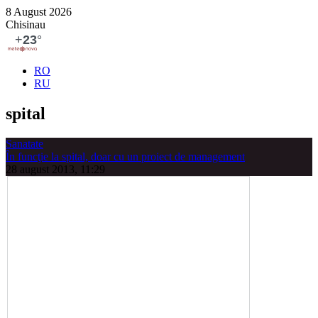
8 August 2026
Chisinau
RO
RU
spital
Sanatate
În funcţie la spital, doar cu un proiect de management
28 august 2013, 11:29