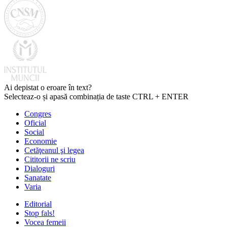
Ai depistat o eroare în text?
Selecteaz-o și apasă combinația de taste CTRL + ENTER
Congres
Oficial
Social
Economie
Cetăţeanul şi legea
Cititorii ne scriu
Dialoguri
Sanatate
Varia
Editorial
Stop fals!
Vocea femeii