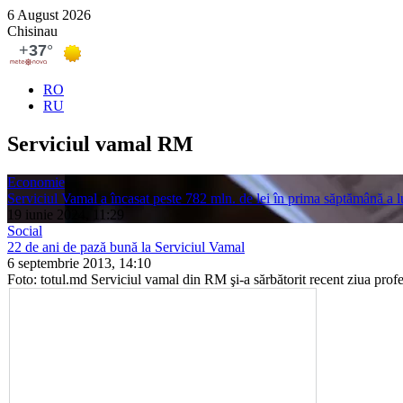
6 August 2026
Chisinau
RO
RU
Serviciul vamal RM
Economie
Serviciul Vamal a încasat peste 782 mln. de lei în prima săptămână a l
19 iunie 2024, 11:29
Social
22 de ani de pază bună la Serviciul Vamal
6 septembrie 2013, 14:10
Foto: totul.md Serviciul vamal din RM şi-a sărbătorit recent ziua profe