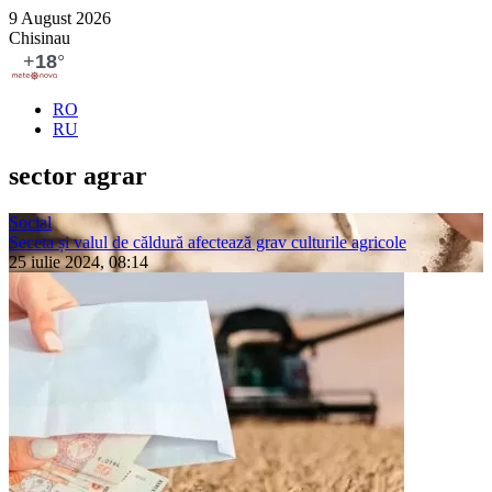
9 August 2026
Chisinau
RO
RU
sector agrar
Social
Seceta și valul de căldură afectează grav culturile agricole
25 iulie 2024, 08:14