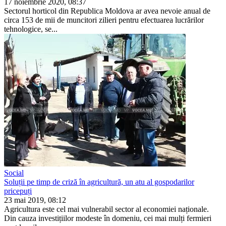
17 noiembrie 2020, 08:37
Sectorul horticol din Repu­blica Moldova ar avea nevo­ie anual de
circa 153 de mii de muncitori zilieri pentru efectuarea lucrărilor
tehno­logice, se...
Social
Soluții pe timp de criză în agricultură, un atu al gospodarilor
pricepuți
23 mai 2019, 08:12
Agricultura este cel mai vulnerabil sector al economiei naționale.
Din cauza investițiilor modeste în do­meniu, cei mai mulți fermieri