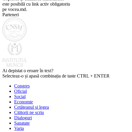
este posibilă cu link activ obligatoriu
pe vocea.md.
Parteneri
Ai depistat o eroare în text?
Selecteaz-o și apasă combinația de taste CTRL + ENTER
Congres
Oficial
Social
Economie
Cetăţeanul şi legea
Cititorii ne scriu
Dialoguri
Sanatate
Varia