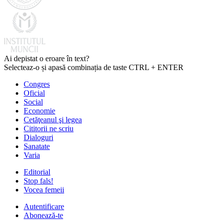
Ai depistat o eroare în text?
Selecteaz-o și apasă combinația de taste CTRL + ENTER
Congres
Oficial
Social
Economie
Cetăţeanul şi legea
Cititorii ne scriu
Dialoguri
Sanatate
Varia
Editorial
Stop fals!
Vocea femeii
Autentificare
Abonează-te