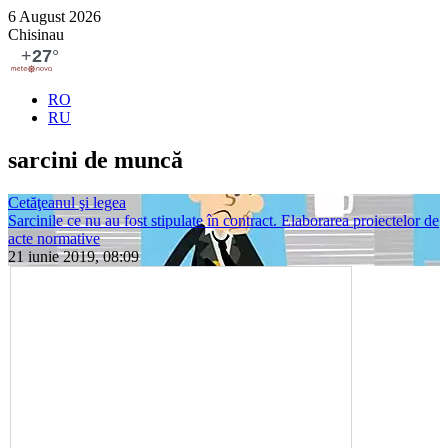
6 August 2026
Chisinau
RO
RU
sarcini de muncă
Cetăţeanul şi legea
Sarcinile ce nu au fost stipulate în contract. Elaborarea proiectelor de
acte normative
21 iunie 2019, 08:09