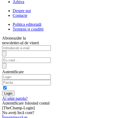
Arhiva
Despre noi
Contacte
Politica editorială
Termeni și condiții
Aboneazăte la
newsletter-ul de vineri
Autentificare
Ai uitat parola?
Autentificare folosind contul
[TheChamp-Login]
Nu aveți încă cont?
Înregistrează-te