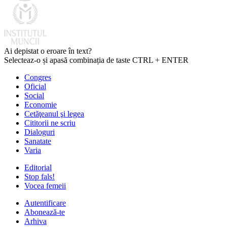
Ai depistat o eroare în text?
Selecteaz-o și apasă combinația de taste CTRL + ENTER
Congres
Oficial
Social
Economie
Cetăţeanul şi legea
Cititorii ne scriu
Dialoguri
Sanatate
Varia
Editorial
Stop fals!
Vocea femeii
Autentificare
Abonează-te
Arhiva