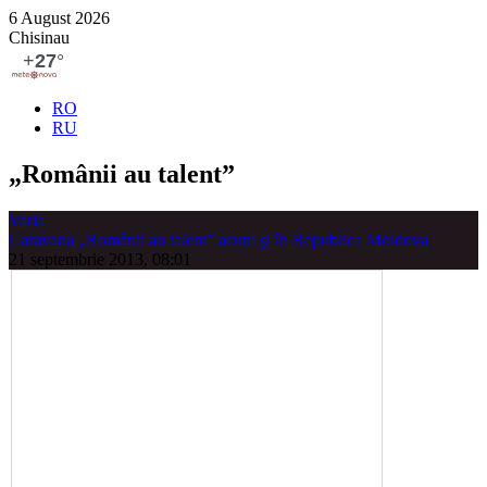
6 August 2026
Chisinau
RO
RU
„Românii au talent”
Varia
Caravana „Românii au talent” acum şi în Republica Moldova
21 septembrie 2013, 08:01