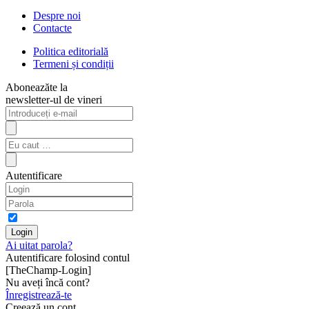
Despre noi
Contacte
Politica editorială
Termeni și condiții
Aboneazăte la
newsletter-ul de vineri
Autentificare
Ai uitat parola?
Autentificare folosind contul
[TheChamp-Login]
Nu aveți încă cont?
Înregistrează-te
Creează un cont