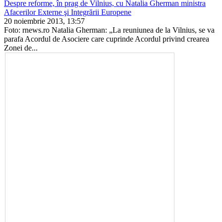
Despre reforme, în prag de Vilnius, cu Natalia Gherman ministrа
Afacerilor Externe şi Integrării Europene
20 noiembrie 2013, 13:57
Foto: rnews.ro Natalia Gherman: „La reuniunea de la Vilnius, se va
parafa Acordul de Asociere care cuprinde Acordul privind crearea
Zonei de...