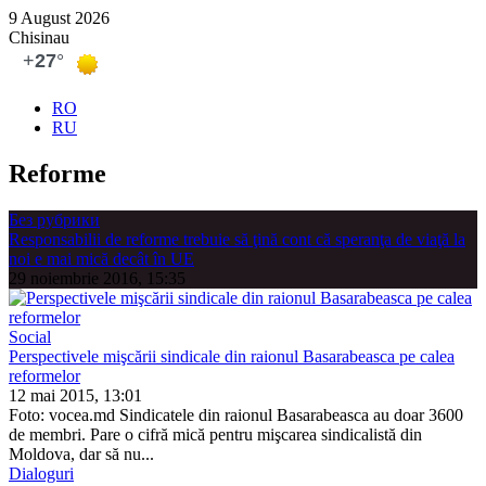
9 August 2026
Chisinau
RO
RU
Reforme
Без рубрики
Responsabilii de reforme trebuie să ţină cont că speranţa de viaţă la
noi e mai mică decât în UE
29 noiembrie 2016, 15:35
Social
Perspectivele mişcării sindicale din raionul Basarabeasca pe calea
reformelor
12 mai 2015, 13:01
Foto: vocea.md Sindicatele din raionul Basarabeasca au doar 3600
de membri. Pare o cifră mică pentru mişcarea sindicalistă din
Moldova, dar să nu...
Dialoguri