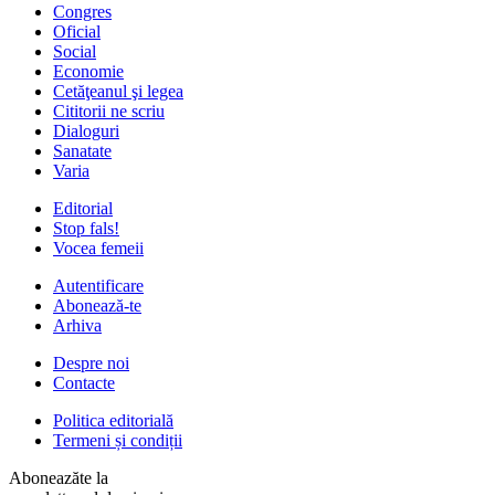
Congres
Oficial
Social
Economie
Cetăţeanul şi legea
Cititorii ne scriu
Dialoguri
Sanatate
Varia
Editorial
Stop fals!
Vocea femeii
Autentificare
Abonează-te
Arhiva
Despre noi
Contacte
Politica editorială
Termeni și condiții
Aboneazăte la