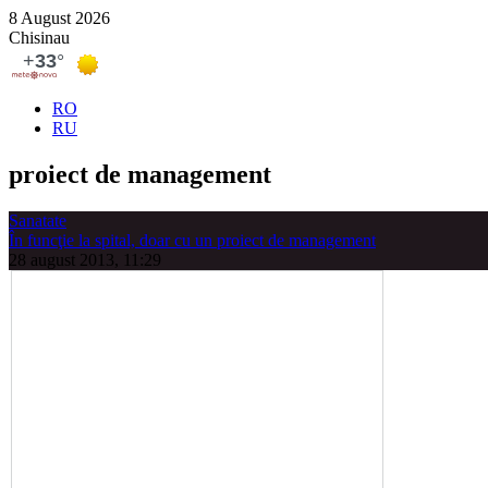
8 August 2026
Chisinau
RO
RU
proiect de management
Sanatate
În funcţie la spital, doar cu un proiect de management
28 august 2013, 11:29