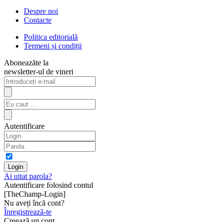
Despre noi
Contacte
Politica editorială
Termeni și condiții
Aboneazăte la
newsletter-ul de vineri
Autentificare
Ai uitat parola?
Autentificare folosind contul
[TheChamp-Login]
Nu aveți încă cont?
Înregistrează-te
Creează un cont