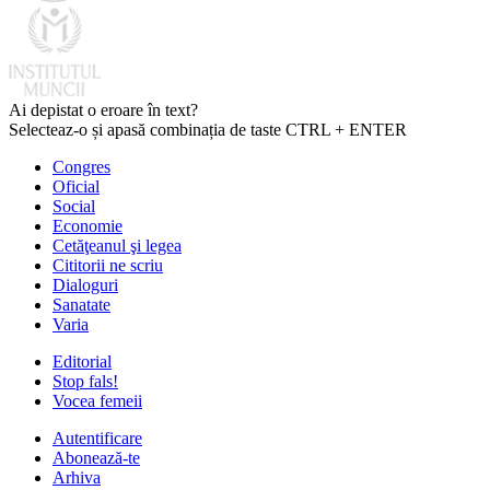
Ai depistat o eroare în text?
Selecteaz-o și apasă combinația de taste CTRL + ENTER
Congres
Oficial
Social
Economie
Cetăţeanul şi legea
Cititorii ne scriu
Dialoguri
Sanatate
Varia
Editorial
Stop fals!
Vocea femeii
Autentificare
Abonează-te
Arhiva